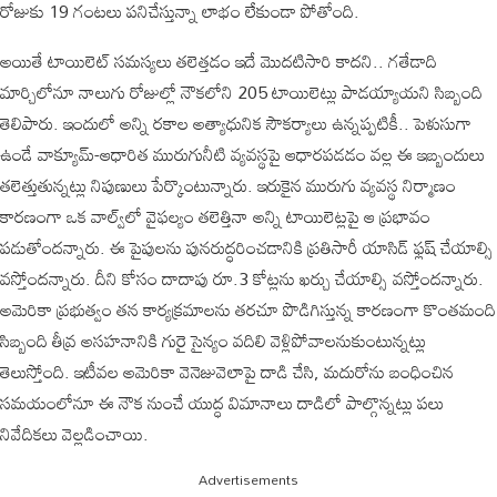
రోజుకు 19 గంటలు పనిచేస్తున్నా లాభం లేకుండా పోతోంది.
అయితే టాయిలెట్‌ సమస్యలు తలెత్తడం ఇదే మొదటిసారి కాదని.. గతేడాది
మార్చిలోనూ నాలుగు రోజుల్లో నౌకలోని 205 టాయిలెట్లు పాడయ్యాయని సిబ్బంది
తెలిపారు. ఇందులో అన్ని రకాల అత్యాధునిక సౌకర్యాలు ఉన్నప్పటికీ.. పెళుసుగా
ఉండే వాక్యూమ్-ఆధారిత మురుగునీటి వ్యవస్థపై ఆధారపడడం వల్ల ఈ ఇబ్బందులు
తలెత్తుతున్నట్లు నిపుణులు పేర్కొంటున్నారు. ఇరుకైన మురుగు వ్యవస్థ నిర్మాణం
కారణంగా ఒక వాల్వ్‌లో వైఫల్యం తలెత్తినా అన్ని టాయిలెట్లపై ఆ ప్రభావం
పడుతోందన్నారు. ఈ పైపులను పునరుద్ధరించడానికి ప్రతిసారీ యాసిడ్ ఫ్లష్ చేయాల్సి
వస్తోందన్నారు. దీని కోసం దాదాపు రూ.3 కోట్లను ఖర్చు చేయాల్సి వస్తోందన్నారు.
అమెరికా ప్రభుత్వం తన కార్యక్రమాలను తరచూ పొడిగిస్తున్న కారణంగా కొంతమంది
సిబ్బంది తీవ్ర అసహనానికి గురై సైన్యం వదిలి వెళ్లిపోవాలనుకుంటున్నట్లు
తెలుస్తోంది. ఇటీవల అమెరికా వెనెజువెలాపై దాడి చేసి, మదురోను బంధించిన
సమయంలోనూ ఈ నౌక నుంచే యుద్ధ విమానాలు దాడిలో పాల్గొన్నట్లు పలు
నివేదికలు వెల్లడించాయి.
Advertisements