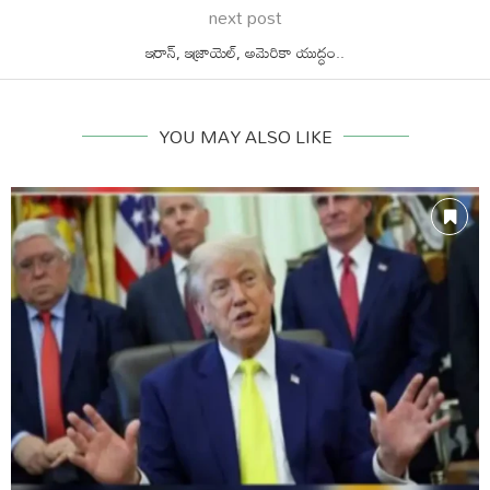
next post
ఇరాన్, ఇజ్రాయెల్, అమెరికా యుద్ధం..
YOU MAY ALSO LIKE