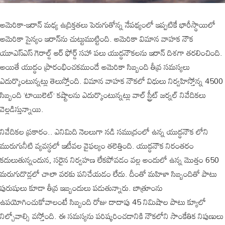
అమెరికా-ఇరాన్‌ మధ్య ఉద్రిక్తతలు పెరుగుతోన్న నేపథ్యంలో ఇప్పటికే భారీస్థాయిలో
అమెరికా సైన్యం ఇరాన్‌ను చుట్టుముట్టింది. అమెరికా విమాన వాహక నౌక
యూఎస్‌ఎస్‌ గెరాల్డ్ ఆర్ ఫోర్డ్ సహా పలు యుద్ధనౌకలను ఇరాన్‌ దిశగా తరలించింది.
అయితే యుద్ధం ప్రారంభించకముందే అమెరికా సిబ్బంది తీవ్ర సమస్యలు
ఎదుర్కొంటున్నట్లు తెలుస్తోంది. విమాన వాహక నౌకలో విధులు నిర్వహిస్తోన్న 4500
సిబ్బంది ‘టాయిలెట్‌’ కష్టాలను ఎదుర్కొంటున్నట్లు వాల్ స్ట్రీట్ జర్నల్‌ నివేదికలు
వెల్లడిస్తున్నాయి.
నివేదికల ప్రకారం.. ఎనిమిది నెలలుగా నడి సముద్రంలో ఉన్న యుద్ధనౌక లోని
మురుగునీటి వ్యవస్థలో ఇటీవల వైఫల్యం తలెత్తింది. యుద్ధనౌక నిరంతరం
కదులుతున్నందున, సరైన నిర్వహణ లేకపోవడం వల్ల అందులో ఉన్న మొత్తం 650
మరుగుదొడ్లలో చాలా వరకు పనిచేయడం లేదు. దీంతో మహిళా సిబ్బందితో పాటు
పురుషులు కూడా తీవ్ర ఇబ్బందులు పడుతున్నారు. బాత్రూంను
ఉపయోగించుకోవాలంటే సిబ్బంది రోజు దాదాపు 45 నిమిషాల పాటు క్యూలో
నిల్చోవాల్సి వస్తోంది. ఈ సమస్యను పరిష్కరించడానికి నౌకలోని సాంకేతిక నిపుణులు