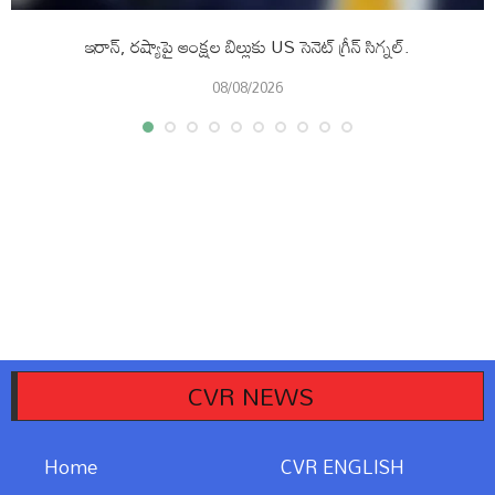
ఇరాన్, రష్యాపై ఆంక్షల బిల్లుకు US సెనెట్ గ్రీన్ సిగ్నల్.
08/08/2026
CVR NEWS
Home
CVR ENGLISH