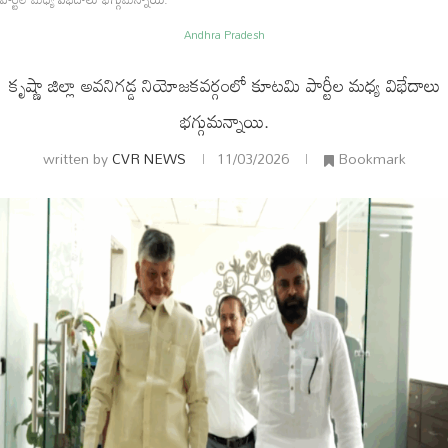
Andhra Pradesh
కృష్ణా జిల్లా అవనిగడ్డ నియోజకవర్గంలో కూటమి పార్టీల మధ్య విభేదాలు
భగ్గుమన్నాయి.
written by
CVR NEWS
11/03/2026
Bookmark
ం
అంతర్జాతీయం