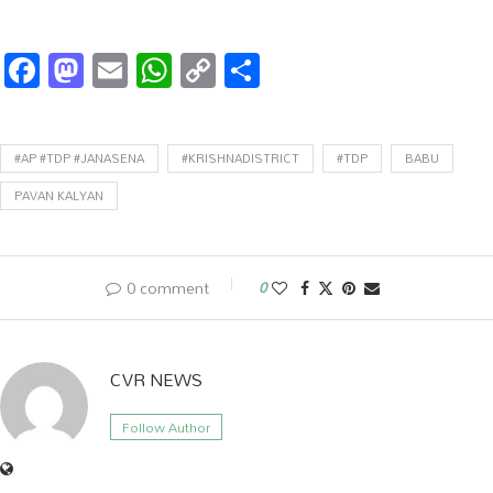
Facebook
Mastodon
Email
WhatsApp
Copy
Share
Link
#AP #TDP #JANASENA
#KRISHNADISTRICT
#TDP
BABU
PAVAN KALYAN
0 comment
0
CVR NEWS
Follow Author