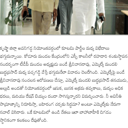
కృష్ణా జిల్లా అవనిగడ్డ నియోజకవర్గంలో కూటమి పార్టీల మధ్య విభేదాలు
భగ్గుమన్నాయి. కోడూరు మండల కేంద్రంలోని ఎస్పీ కాలనీలో రహదారి శంకుస్థాపన
సందర్భంగా టీడీపీ మండల అధ్యక్షుడు బండే శ్రీనివాసరావు, ఎమ్మెల్యే మండలి
బుద్ధప్రసాద్ మధ్య పచ్చగడ్డి వేస్తే భగ్గుమనేలా వివాదం చెలరేగింది. ఎమ్మెల్యేపై బండే
శ్రీనివాసరావు సంచలన ఆరోపణలు చేస్తూ, ఎమ్మెల్యే మండలి బుద్ధప్రసాద్ తనయుడు,
అల్లుడి అండతో నియోజకవర్గంలో ఇసుక, బుసక అక్రమ తవ్వకాలు, మద్యం అధిక
ధరలు, మరియు రేషన్ బియ్యం దందా సాగిస్తున్నారని విమర్శించారు. నీ అవినీతి
సామ్రాజ్యాన్ని నిరూపిస్తా, బహిరంగ చర్చకు సిద్ధమా? అంటూ ఎమ్మెల్యేకు నేరుగా
సవాల్ విసిరారు. ఒకే కూటమిలో ఉండి నేతలు ఇలా బాహాబాహీకి దిగడం
స్థానికంగా కలకలం రేపుతోంది.