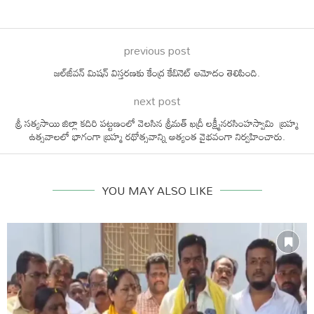
previous post
జల్‌జీవన్‌ మిషన్‌ విస్తరణకు కేంద్ర కేబినెట్ ఆమోదం తెలిపింది.
next post
శ్రీ సత్యసాయి జిల్లా కదిరి పట్టణంలో వెలసిన శ్రీమత్ ఖద్రీ లక్ష్మీనరసింహస్వామి బ్రహ్మ
ఉత్సవాలలో భాగంగా బ్రహ్మ రథోత్సవాన్ని అత్యంత వైభవంగా నిర్వహించారు.
YOU MAY ALSO LIKE