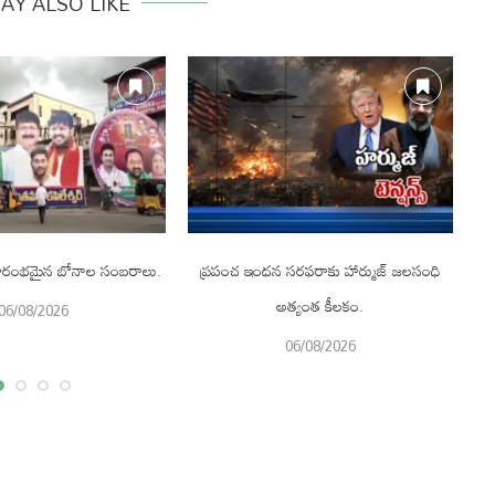
AY ALSO LIKE
 ప్రారంభమైన బోనాల సంబరాలు.
ప్రపంచ ఇంధన సరఫరాకు హార్ముజ్ జలసంధి
అత్యంత కీలకం.
06/08/2026
06/08/2026