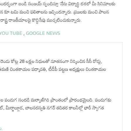
ర్భంగా బండి సంజయ్ స్పందిస్తూ ‘నేను విద్యార్ధి దశలో మీ సినిమాలకు
, జన సేన కూ టమి మంచి ఫలితాలను ఇచ్చిందన్నారు. ప్రజలకు మంచి పాలన
ాష్ట్ర రాజకీయాలపై కొద్దిసేపు ముచ్చటించుకున్నారు.
YOU TUBE
,
GOOGLE NEWS
ెండు కోట్ల 28 లక్షల నిధులతో నూతనంగా నిర్మించిన సీసీ రోడ్లు,
ీమణి చింతకాయల పద్మావతి, టీడీపీ పట్టణ అధ్యక్షులు చింతకాయల
ాల పండుగ సందడి మల్కాజ్‌గిరి ప్రాంతంలో ప్రారంభమైంది. పండుగకు
ట్, మీర్జాల్గూడ, బాలసరస్వతి నగర్ తదితర కాలనీల్లో భారీ స్వాగత
ం.