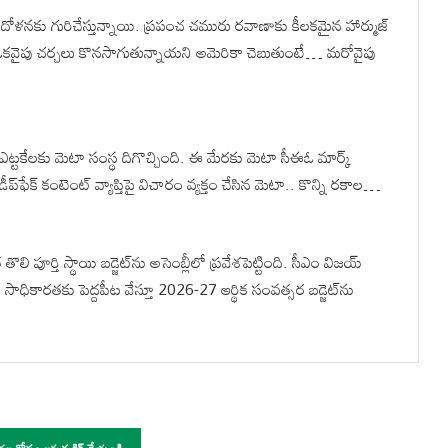
ందోళనకు గురిచేస్తున్నాయి. ప్రపంచ చమురు రవాణాకు కీలకమైన హార్ముజ్
కవైపు చర్చలు కొనసాగుతున్నాయని అమెరికా చెబుతుంటే… మరోవైపు
ఎట్టకేలకు మెటా సంస్థ దిగొచ్చింది. ఈ మేరకు మెటా సీఈఓ మార్క్
ప్‌ఫేక్‌ కంటెంట్‌ వ్యాప్తిపై విచారం వ్యక్తం చేసిన మెటా.. కొన్ని రకాల…
ి పూర్తి స్థాయి బడ్జెట్‌ను అసెంబ్లీలో ప్రవేశపెట్టింది. సీఎం విజయ్
ాధికారతకు పెద్దపీట వేస్తూ 2026-27 ఆర్థిక సంవత్సర బడ్జెట్‌ను
ర్తల కోసం ఇక్కడ క్లిక్ చేయండి