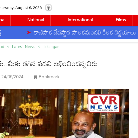
hursday, August 6, 2026
na
National
International
Films
కాణిపాక దేవస్థాన పాలకమండలి కీలక నిర్ణయాలు
ు తగిన పదవి లభించిందన్నచిరు
bad
Latest News
Telangana
రు..మీకు తగిన పదవి లభించిందన్నచిరు
24/06/2024
Bookmark