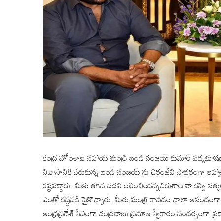
కేంద్ర హోంశాఖ సహాయ మంత్రి బండి సంజయ్ కుమార్ పద్మభూషణ్, మెగ
నివాసానికి చేరుకున్న బండి సంజయ్ ను చిరంజీవి సాదరంగా ఆహ్వాన
కష్టపడ్డారు..మీకు తగిన పదవి లభించిందన్నచిరుశాలువా కప్పి 
ఎంతో కష్టపడి పైకొచ్చారు. మీరు మంత్రి కావడం చాలా ఆనందంగా ఉంది
ఆంధ్రప్రదేశ్ సీఎంగా చంద్రబాబు ప్రమాణ స్వీకారం సందర్భంగా ప