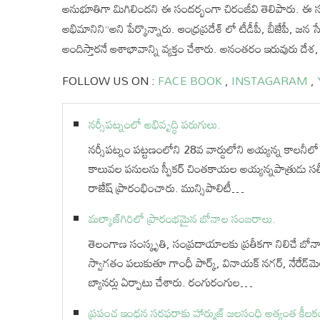
అనుభూతిగా మిగిలిందని ఈ సందర్భంగా చిరంజీవి తెలిపారు. ఈ సంద
అభిమానిని’’అని పేర్కొన్నారు. ఆంధ్రప్రదేశ్ లో టీడీపీ, బీజేపీ
అందిస్తారనే ఆశాభావాన్ని వ్యక్తం చేశారు. అనంతరం ఇరువురు దేశ, ర
FOLLOW US ON :
FACE BOOK
,
INSTAGARAM
,
నర్సీపట్నంలో అభివృద్ధి పరుగులు.
నర్సీపట్నం పట్టణంలోని 28వ వార్డులోని అయ్యన్న కాలనీలో ర
కాలువల పనులను స్పీకర్ చింతకాయల అయ్యన్నపాత్రుడు సత
రాజేష్ ప్రారంభించారు. మున్సిపాలిటీ…
మల్కాజ్‌గిరిలో ప్రారంభమైన బోనాల సంబరాలు.
తెలంగాణ సంస్కృతి, సంప్రదాయాలకు ప్రతీకగా నిలిచే బోన
స్వాగతం పలుకుతూ గాంధీ పార్క్, వినాయక్ నగర్, నేరేడ్‌మె
బ్యానర్లు ఏర్పాటు చేశారు. రంగురంగుల…
ప్రపంచ ఇంధన సరఫరాకు హార్ముజ్ జలసంధి అత్యంత కీలక