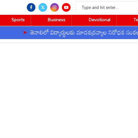
Sports
Business
Devotional
T
తెనాలిలో విద్యార్థులకు మాదకద్రవ్యాల నిరోధక సంకల్పం