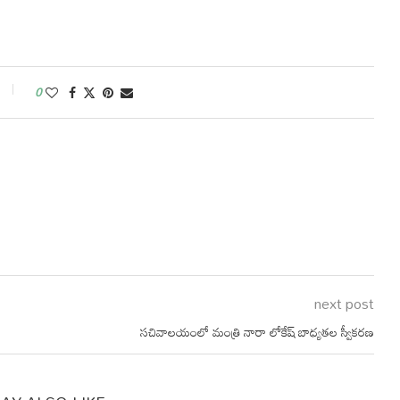
0
next post
సచివాలయంలో మంత్రి నారా లోకేష్ బాధ్యతల స్వీకరణ