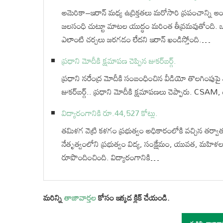
అమెరికా–ఇరాన్ మధ్య ఉద్రిక్తతలు మరోసారి ప్రపంచాన్ని ఆ
జలసంధి చుట్టూ మాటల యుద్ధం మరింత తీవ్రమవుతోంది. ఒ
ఎలాంటి చర్చలు జరగడం లేదని ఇరాన్ ఖండిస్తోంది.…
ప్రధాని మోదీకి క్షమాపణ చెప్పిన జుకర్⁬బర్గ్.
ప్రధాని నరేంద్ర మోదీకి సంబంధించిన వీడియో తొలగింపుపై 
జుకర్‌బర్గ్.. ప్రధాని మోదీకి క్షమాపణలు చెప్పారు. CSAM, డీ
విద్యారంగానికి రూ.44,527 కోట్లు.
తమిళగ వెట్రి కళగం ప్రభుత్వం అధికారంలోకి వచ్చిన తర్వాత తొల
నేతృత్వంలోని ప్రభుత్వం విద్య, సంక్షేమం, యువత, మహిళల స
రూపొందించింది. విద్యారంగానికి…
మరిన్ని
తాజావార్తల
కోసం ఇక్కడ క్లిక్ చేయండి.
మరిన్ని తాజావా