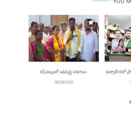
YOU M
 కోట్ల విరాళం.
నర్సీపట్నంలో అభివృద్ధి పరుగులు.
మల్కాజ్‌గిరిలో
06/08/2026