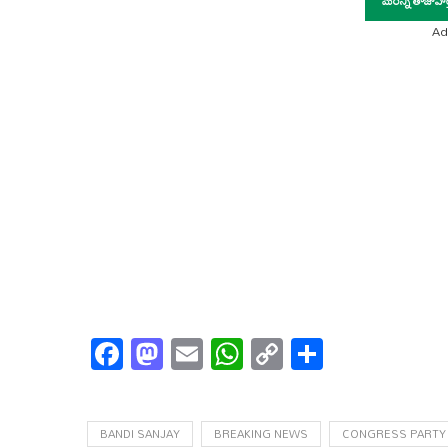
Ad
Facebook
Mastodon
Email
WhatsApp
Copy
Share
Link
BANDI SANJAY
BREAKING NEWS
CONGRESS PARTY