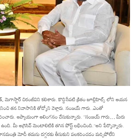
ాస్టార్ చిరంజీవిని కలిశారు. కొద్దిసేపటి క్రితం జూబ్లిహిల్స్ లోని ఆయన
ించి తన నివాసానికి తోడ్కోని వెళ్లారు. సంజయ్ గారు..ఎంతో
సత్కరించారు. ఆప్యాయంగా ఆలింగనం చేసుకున్నారు. ‘‘సంజయ్ గారు… మీరు
. మీ అగ్రెసివ్ మెంటాలిటికి తగిన పోస్ట్ లభించింది.’’అని పేర్కొన్నారు.
్రధానమంత్రి మోదీ తమను దగ్గరకు తీసుకుని పలకరించడం మర్చిపోలేని