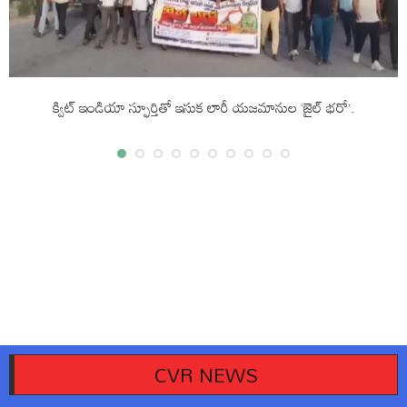
క్విట్ ఇండియా స్ఫూర్తితో ఇసుక లారీ యజమానుల ‘జైల్ భరో’.
10/08/2026
CVR NEWS