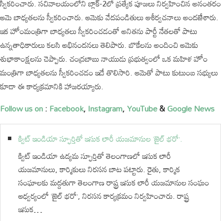
స్వీకరించారు. సచివాలయంలోని బ్లాక్-2లో ప్రత్యేక పూజలు నిర్వహించిన అనంతరం
ఆమె బాధ్యతలను స్వీకరించారు. ఆమెకు వేదపండితులు ఆశీర్వచనాలు అందజేశారు.
ఇక హోంమంత్రిగా బాధ్యతలు స్వీకరించడంతో అనితను పార్టీ నేతలతో పాటు
ఉన్నతాధికారులు కలసి అభినందనలు తెలిపారు. బొకేలను అందించి ఆమెకు
శుభాకాంక్షలను చెప్పారు. చంద్రబాబు నాయుడు ప్రభుత్వంలో ఒక మహిళ హోం
మంత్రిగా బాధ్యతలను స్వీకరించడం ఇదే తొలిసారి. ఆమెతో పాటు కుటుంబ సభ్యులు
కూడా ఈ కార్యక్రమానికి హాజరయ్యారు.
Follow us on
:
Facebook
,
Instagram
,
YouTube
&
Google News
క్విట్ ఇండియా స్ఫూర్తితో ఇసుక లారీ యజమానుల ‘జైల్ భరో’.
క్విట్ ఇండియా ఉద్యమ స్ఫూర్తితో తెలంగాణలో ఇసుక లారీ
యజమానులు, కార్మికులు నిరసన బాట పట్టారు. రైతు, కార్మిక
సంఘాలకు మద్దతుగా తెలంగాణ రాష్ట్ర ఇసుక లారీ యజమానుల సంఘం
ఆధ్వర్యంలో ‘జైల్ భరో’, నిరసన కార్యక్రమం నిర్వహించారు. రాష్ట్ర
ఇసుక…