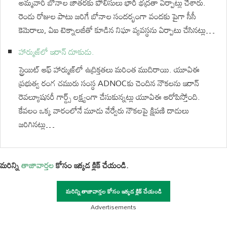
అమ్మవారి బోనాల జాతరకు పోలీసులు భారీ భద్రతా ఏర్పాట్లు చేశారు.
రెండు రోజుల పాటు జరిగే బోనాల సందర్భంగా వందకు పైగా సీసీ
కెమెరాలు, ఏఐ టెక్నాలజీతో కూడిన నిఘా వ్యవస్థను ఏర్పాటు చేసినట్లు…
హార్ముజ్‌లో ఇరాన్‌ దూకుడు.
స్ట్రెయిట్‌ ఆఫ్‌ హార్ముజ్‌లో ఉద్రిక్తతలు మరింత ముదిరాయి. యూఏఈ
ప్రభుత్వ రంగ చమురు సంస్థ ADNOCకు చెందిన నౌకలను ఇరాన్‌
రెవల్యూషనరీ గార్డ్స్‌ లక్ష్యంగా చేసుకున్నట్లు యూఏఈ ఆరోపిస్తోంది.
కేవలం ఒక్క వారంలోనే మూడు వేర్వేరు నౌకలపై క్షిపణి దాడులు
జరిగినట్లు…
మరిన్ని
తాజావార్తల
కోసం ఇక్కడ క్లిక్ చేయండి.
మరిన్ని తాజావార్తల కోసం ఇక్కడ క్లిక్ చేయండి
Advertisements