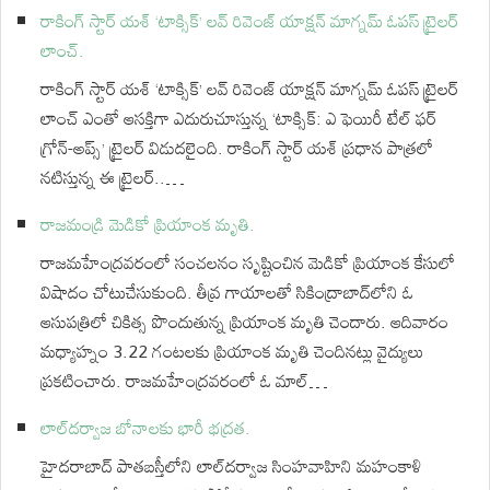
రాకింగ్ స్టార్ యశ్ ‘టాక్సిక్’ లవ్ రివెంజ్ యాక్షన్ మాగ్నమ్ ఓపస్‌ ట్రైలర్
లాంచ్.
రాకింగ్ స్టార్ యశ్ ‘టాక్సిక్’ లవ్ రివెంజ్ యాక్షన్ మాగ్నమ్ ఓపస్‌ ట్రైలర్
లాంచ్ ఎంతో ఆసక్తిగా ఎదురుచూస్తున్న ‘టాక్సిక్: ఎ ఫెయిరీ టేల్ ఫర్
గ్రోన్-అప్స్’ ట్రైలర్ విడుదలైంది. రాకింగ్ స్టార్ యశ్ ప్రధాన పాత్రలో
నటిస్తున్న ఈ ట్రైలర్..…
రాజమండ్రి మెడికో ప్రియాంక మృతి.
రాజమహేంద్రవరంలో సంచలనం సృష్టించిన మెడికో ప్రియాంక కేసులో
విషాదం చోటుచేసుకుంది. తీవ్ర గాయాలతో సికింద్రాబాద్‌లోని ఓ
ఆసుపత్రిలో చికిత్స పొందుతున్న ప్రియాంక మృతి చెందారు. ఆదివారం
మధ్యాహ్నం 3.22 గంటలకు ప్రియాంక మృతి చెందినట్లు వైద్యులు
ప్రకటించారు. రాజమహేంద్రవరంలో ఓ మాల్‌…
లాల్‌దర్వాజ బోనాలకు భారీ భద్రత.
హైదరాబాద్‌ పాతబస్తీలోని లాల్‌దర్వాజ సింహవాహిని మహంకాళి