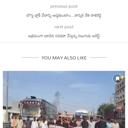
previous post
బొగ్గు బ్లాక్ వేలాన్ని అడ్డుకుంటాం…కార్మిక నేత రాజిరెడ్డి
next post
అక్రమంగా బూడిద సరఫరా చేస్తున్న నలుగురు అరెస్ట్
YOU MAY ALSO LIKE