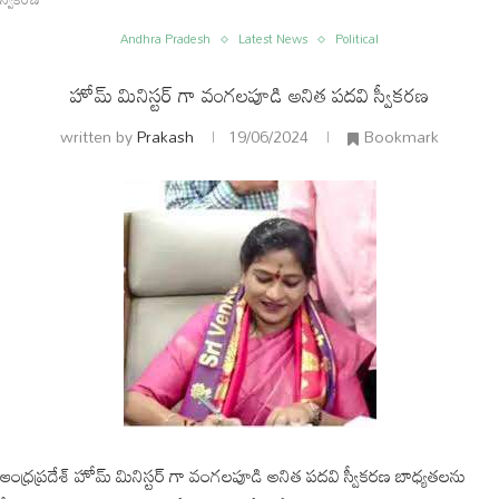
Andhra Pradesh
Latest News
Political
హోమ్ మినిస్టర్ గా వంగలపూడి అనిత పదవి స్వీకరణ
written by
Prakash
19/06/2024
Bookmark
ం
అంతర్జాతీయం
ఆంధ్రప్రదేశ్ హోమ్ మినిస్టర్ గా వంగలపూడి అనిత పదవి స్వీకరణ బాధ్యతలను