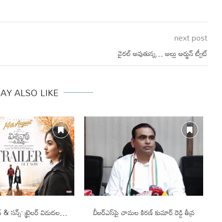
next post
వైరల్ అవుతున్న… అల్లు అర్జున్ ట్వీట్
AY ALSO LIKE
థ్ & సన్స్’ ట్రైలర్ విడుదల…
బీఆర్ఎస్‌పై చామల కిరణ్ కుమార్ రెడ్డి తీవ్ర
చే