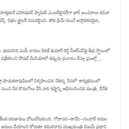
 హత్తుకునే ఎమోషనల్ ఫ్యామిలీ ఎంటర్‌టైనర్‌గా భారీ అంచనాలు తమిళ
్’ చిత్రం ట్రైలర్ విడుదలైంది. తొలి ఫ్రేమ్ నుంచే ఆహ్లాదకరమైన,
ువనగిరి ఎంపీ చామల కిరణ్ కుమార్ రెడ్డి బీఆర్ఎస్‌పై తీవ్ర స్థాయిలో
్యను వక్రీకరించి సోషల్ మీడియాలో తప్పుడు ప్రచారం చేస్తూ ప్రజల్లో…
ిల్లా పాయకరావుపేటలో నిర్వహించిన ‘నేతన్న సేవలో’ కార్యక్రమంలో
నుంచి చీర కొనుగోలు చేసి వారి కష్టాన్ని అభినందించిన మంత్రి, చేనేత
 కీలక పరిణామం చోటుచేసుకుంది. గోదావరి–కావేరి–గుండార్ నదుల
గా అమలు చేయాలని కోరుతూ తమిళనాడు ముఖ్యమంత్రి విజయ్ ప్రధాని