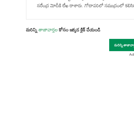
నరేంద్ర మోదీకి లేఖ రాశారు. గోదావరిలో సముద్రంలో కలి
మరిన్ని
తాజావార్తల
కోసం ఇక్కడ క్లిక్ చేయండి
మరిన్ని తాజావా
Ad