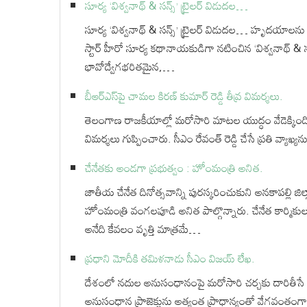
సూర్య ‘విశ్వనాథ్ & సన్స్’ ట్రైలర్ విడుదల…
సూర్య ‘విశ్వనాథ్ & సన్స్’ ట్రైలర్ విడుదల… హృదయాలను
స్టార్ హీరో సూర్య కథానాయకుడిగా నటించిన ‘విశ్వనాథ్ & సన్స
భావోద్వేగభరితమైన,…
బీఆర్ఎస్‌పై చామల కిరణ్ కుమార్ రెడ్డి తీవ్ర విమర్శలు.
తెలంగాణ రాజకీయాల్లో మరోసారి మాటల యుద్ధం వేడెక్కింది. భ
విమర్శలు గుప్పించారు. సీఎం రేవంత్ రెడ్డి చేసే ప్రతి వ్యాఖ
చేనేతకు అండగా ప్రభుత్వం : హోంమంత్రి అనిత.
జాతీయ చేనేత దినోత్సవాన్ని పురస్కరించుకుని అనకాపల్లి జ
హోంమంత్రి వంగలపూడి అనిత పాల్గొన్నారు. చేనేత కార్మికుల 
అనేది కేవలం వృత్తి మాత్రమే…
ప్రధాని మోదీకి తమిళనాడు సీఎం విజయ్‌ లేఖ.
దేశంలో నదుల అనుసంధానంపై మరోసారి చర్చకు దారితీసే
అనుసంధాన ప్రాజెక్టును అత్యంత ప్రాధాన్యంతో వేగవంతం