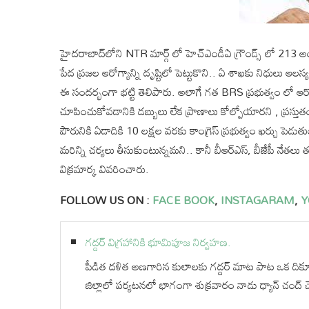
హైదరాబాద్‌లోని NTR మార్గ్ లో హెచ్ఎండీఏ గ్రౌండ్స్ లో 213 అంబు
పేద ప్రజల ఆరోగ్యాన్ని దృష్టిలో పెట్టుకొని.. ఏ శాఖకు నిధులు ఆల
ఈ సందర్భంగా భట్టి తెలిపారు. అలాగే గత BRS ప్రభుత్వం లో ఆరోగ్య 
చూపించుకోవడానికి డబ్బులు లేక ప్రాణాలు కోల్పోయారని , ప్రస్తుతం ఆ
పౌరునికి ఏడాదికి 10 లక్షల వరకు కాంగ్రెస్ ప్రభుత్వం ఖర్చు పెడుతు
మరిన్ని చర్యలు తీసుకుంటున్నమని.. కానీ బీఆర్ఎస్, బీజేపీ నేతలు తప్
విక్రమార్క వివరించారు.
FOLLOW US ON :
FACE BOOK
,
INSTAGARAM
,
Y
గద్దర్ విగ్రహానికి భూమిపూజ నిర్వహణ.
పీడిత దళిత అణగారిన కులాలకు గద్దర్ మాట పాట ఒక దిక్సూచి అన
జిల్లాలో పర్యటనలో భాగంగా శుక్రవారం నాడు ధ్యాన్ చంద్ చౌ