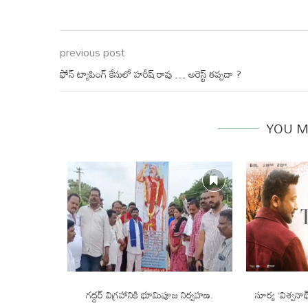
previous post
ఫోన్‌ ట్యాపింగ్‌ కేసులో హరీష్ రావు … అరెస్ట్ తప్పదా ?
YOU M
స్పాన్స్ చాలా
గద్దర్ విగ్రహానికి భూమిపూజ నిర్వహణ.
సూర్య ‘విశ్వనా