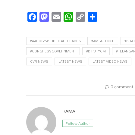
Facebook
Mastodon
Email
WhatsApp
Copy
Share
Link
#AAROGYASHRIHEALTHCARDS
#AMBULENCE
#BHAT
#CONGRESSGOVERNMENT
#DIPUTYCM
#TELANGA
CVR NEWS
LATEST NEWS
LATEST VIDEO NEWS
0 comment
RAMA
Follow Author