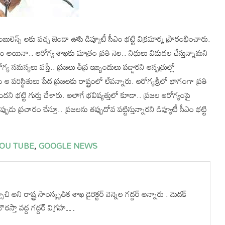
లెన్స్ లకు పచ్చ జెండా ఊపి డిప్యూటీ సీఎం భట్టి విక్రమార్క ప్రారంభించారు.
స్యం అయినా.. ఆరోగ్య శాఖకు మాత్రం ప్రతి నెల.. నిధులు విడుదల చేస్తున్నామని
సమస్యలు వస్తే.. ప్రజలు తీవ్ర ఇబ్బందులు పడ్డారని ఆస్పత్రుల్లో
 పరిస్థితులు పేద ప్రజలకు రాష్ట్రంలో లేవన్నారు. ఆరోగ్యశ్రీలో భాగంగా ప్రతి
ందని భట్టి గుర్తు చేశారు. అలాగే భవిష్యత్తులో కూడా.. ప్రజల ఆరోగ్యంపై
పుడు ప్రచారం చేస్తూ.. ప్రజలను తప్పుదోవ పట్టిస్తున్నారని డిప్యూటీ సీఎం భట్టి
OU TUBE
,
GOOGLE NEWS
ి రాష్ట్ర సాంస్కృతిక శాఖ డైరెక్టర్ వెన్నెల గద్దర్ అన్నారు . మెదక్
రస్తా వద్ద గద్దర్ విగ్రహ…