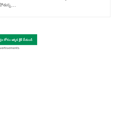
సిపోతున్న…
ర్తల కోసం ఇక్కడ క్లిక్ చేయండి
vertisements