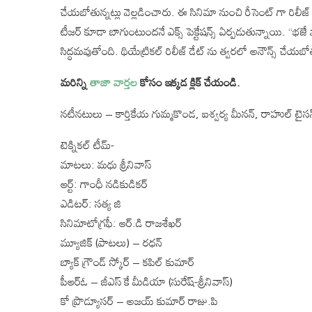
చేయబోతున్నట్లు వెల్లడించారు. ఈ సినిమా నుంచి రీసెంట్ గా రిలీజ్ చే
టీజర్ కూడా బాగుంటుందనే ఎక్స్ పెక్టేషన్స్ ఏర్పడుతున్నాయి. “భజే
సిద్ధమవుతోంది. థియేట్రికల్ రిలీజ్ డేట్ ను త్వరలో అనౌన్స్ చేయబో
మరిన్ని
తాజా వార్తల
కోసం ఇక్కడ క్లిక్ చేయండి.
నటీనటులు – కార్తికేయ గుమ్మకొండ, ఐశ్వర్య మీనన్, రాహుల్ టైసన
టెక్నికల్ టీమ్-
మాటలు: మధు శ్రీనివాస్
ఆర్ట్: గాంధీ నడికుడికర్
ఎడిటర్: సత్య జి
సినిమాటోగ్రఫీ: ఆర్.డి రాజశేఖర్
మ్యూజిక్ (పాటలు) – రధన్
బ్యాక్ గ్రౌండ్ స్కోర్ – కపిల్ కుమార్
పీఆర్ఓ – జీఎస్ కే మీడియా (సురేష్-శ్రీనివాస్)
కో ప్రొడ్యూసర్ – అజయ్ కుమార్ రాజు.పి