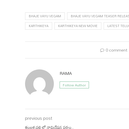
Link
BHAJE VAYU VEGAM
BHAJE VAYU VEGAM TEASER RELEA
KARTHIKEYA
KARTHIKEYA NEW MOVIE
LATEST TEL
0 comment
RAMA
Follow Author
previous post
తంబళ్ళపల్లి లో నామినేషన్ల పర్వం..