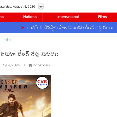
aturday, August 8, 2026
na
National
International
Films
కాణిపాక దేవస్థాన పాలకమండలి కీలక నిర్ణయాలు
Film
ినిమా టీజర్ రేపు విడుదల
19/04/2024
Bookmark