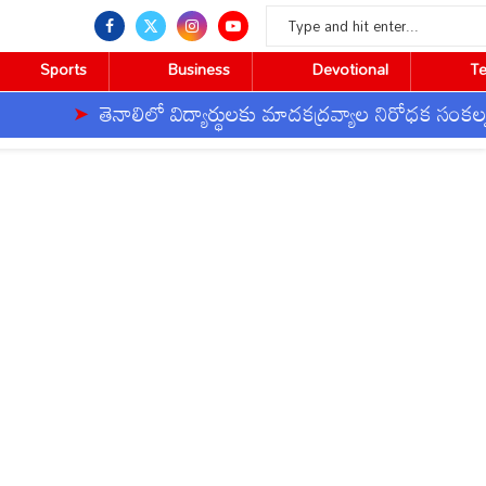
Sports
Business
Devotional
T
తెనాలిలో విద్యార్థులకు మాదకద్రవ్యాల నిరోధక సంకల్పం