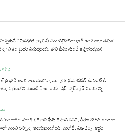
 హత్తుకునే ఎమోషనల్ ఫ్యామిలీ ఎంటర్‌టైనర్‌గా భారీ అంచనాలు తమిళ
్’ చిత్రం ట్రైలర్ విడుదలైంది. తొలి ఫ్రేమ్ నుంచే ఆహ్లాదకరమైన,
 రిలీజ్.
ప్యారడైజ్’పై భారీ అంచనాలు నెలకొన్నాయి. ప్రతి ప్రమోషనల్ కంటెంట్ కి
పాటు, చిత్రంలోని మొదటి పాట ‘ఆయా షేర్’ బ్లాక్‌బస్టర్ విజయాన్ని
ింది.
ి ‘బంగారం’ సాంగ్ బిగ్‌బాస్ ఫేమ్ డెమాన్ పవన్, రీతూ చౌదరి జంటగా
ో మంచి రెస్పాన్స్ అందుకుంటోంది. మెలోడీ, విజువల్స్, ఇద్దరి…