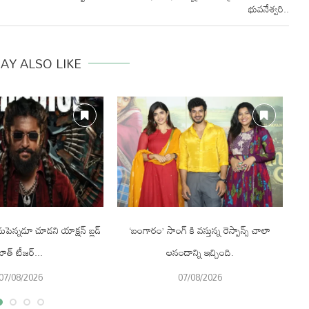
భువనేశ్వరి..
AY ALSO LIKE
నుపెన్నడూ చూడని యాక్షన్ బ్లడ్
‘బంగారం’ సాంగ్ కి వస్తున్న రెస్పాన్స్ చాలా
50
బాత్ టీజర్...
ఆనందాన్ని ఇచ్చింది.
07/08/2026
07/08/2026