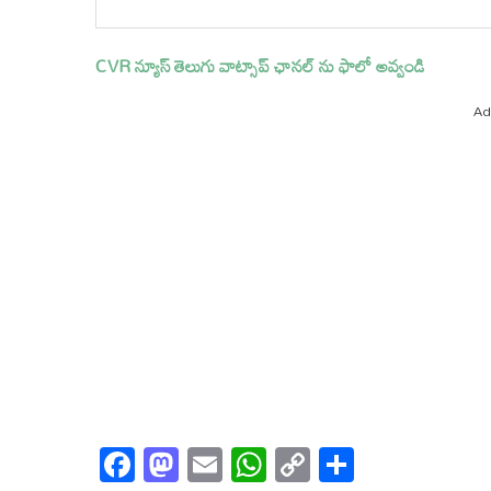
CVR న్యూస్ తెలుగు వాట్సాప్ ఛానల్ ను ఫాలో అవ్వండి
Ad
Facebook
Mastodon
Email
WhatsApp
Copy
Share