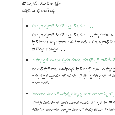
ప్రొడ్యూసర్: యూవీ కాన్సెప్ట్స్
దర్శకుడు: ప్రశాంత్ రెడ్డి
సూర్య ‘విశ్వనాథ్ & సన్స్’ ట్రైలర్ విడుదల…
సూర్య ‘విశ్వనాథ్ & సన్స్’ ట్రైలర్ విడుదల… హృదయాలను
స్టార్ హీరో సూర్య కథానాయకుడిగా నటించిన ‘విశ్వనాథ్ & సన్స
భావోద్వేగభరితమైన,…
‘ది ప్యారడైజ్’ మునుపెన్నడూ చూడని యాక్షన్ బ్లడ్ బాత్ టీజర్
నేచురల్ స్టార్ నాని ప్రతిష్టాత్మక ‘పాన్-వరల్డ్’ చిత్రం ‘ది 
అద్భుతమైన స్పందన లభించింది. పోస్టర్, టైటిల్ గ్లింప్స్‌తో 
అందుకుంది.…
‘బంగారం’ సాంగ్ కి వస్తున్న రెస్పాన్స్ చాలా ఆనందాన్ని ఇచ్చ
-సోషల్ మీడియాలో వైరల్ మారిన డెమాన్ పవన్, రీతూ చౌదర
నటించిన ‘బంగారం’ ఆల్బమ్ సాంగ్ విడుదలై సోషల్ మీడియాల