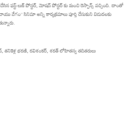
సిన ఫస్ట్ లుక్ పోస్టర్, మోషన్ పోస్టర్ కు మంచి రెస్పాన్స్ వచ్చింది. దాంతో
 వాయు వేగం” సినిమా అన్ని కార్యక్రమాలు పూర్తి చేసుకుని విడుదలకు
తున్నారు.
్, తనికెళ్ల భరణి, రవిశంకర్, శరత్ లోహితస్వ తదితరులు