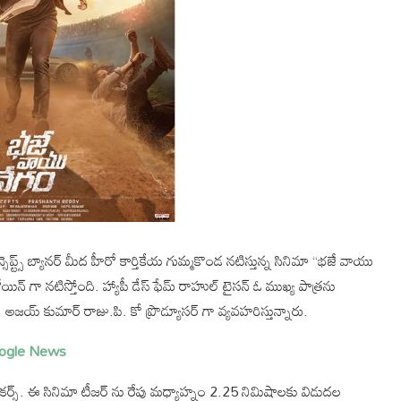
సెప్ట్స్ బ్యానర్ మీద హీరో కార్తికేయ గుమ్మకొండ నటిస్తున్న సినిమా “భజే వాయు
్ గా నటిస్తోంది. హ్యాపీ డేస్ ఫేమ్ రాహుల్ టైసన్ ఓ ముఖ్య పాత్రను
రు. అజయ్ కుమార్ రాజు.పి. కో ప్రొడ్యూసర్ గా వ్యవహరిస్తున్నారు.
ogle News
కర్స్. ఈ సినిమా టీజర్ ను రేపు మధ్యాహ్నం 2.25 నిమిషాలకు విడుదల