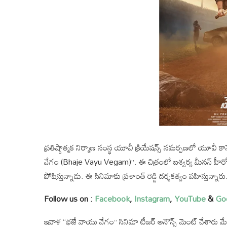
ప్రతిష్ఠాత్మక నిర్మాణ సంస్థ యూవీ క్రియేషన్స్ సమర్పణలో యూవీ కాన్
వేగం (Bhaje Vayu Vegam)”. ఈ చిత్రంలో ఐశ్వర్య మీనన్ హీరోయిన
పోషిస్తున్నాడు. ఈ సినిమాకు ప్రశాంత్ రెడ్డి దర్శకత్వం వహిస్తున్నా
Follow us on :
Facebook
,
Instagram
,
YouTube
&
Go
ఇవాళ “భజే వాయు వేగం” సినిమా టీజర్ అనౌన్స్ మెంట్ చేశారు మే