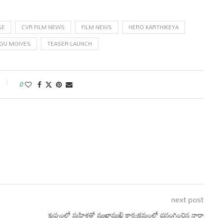
SE
CVR FILM NEWS
FILM NEWS
HERO KARTHIKEYA
UGU MOIVES
TEASER LAUNCH
0
next post
కుప్పంలో మహిళతో ముఖాముఖి కార్యక్రమంలో ప్రసంగించిన నారా