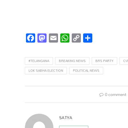
Facebook
Mastodon
Email
WhatsApp
Copy
Share
Link
#TELANGANA
BREAKING NEWS
BRS PARTY
CV
LOK SABHA ELECTION
POLITICAL NEWS
0 comment
SATYA