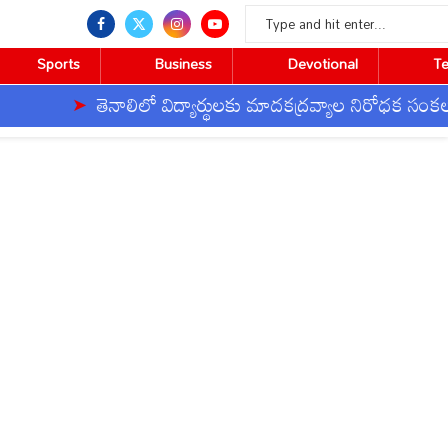
Sports
Business
Devotional
T
తెనాలిలో విద్యార్థులకు మాదకద్రవ్యాల నిరోధక సంకల్పం