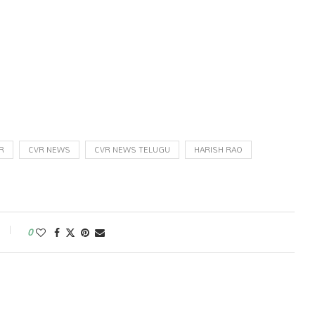
R
CVR NEWS
CVR NEWS TELUGU
HARISH RAO
0