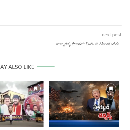
next post
తొమ్మిదేళ్ళ పాలనలో బిఆర్ఎస్ చేసిందేమీలేదు..
AY ALSO LIKE