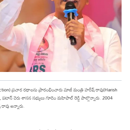
ction) ప్రచార రథాలను ప్రారంభించారు మాజీ మంత్రి హరీష్ రావు(Harish
ి, పటాన్ చెరు శాసన సభ్యులు గూడెం మహిపాల్ రెడ్డి పాల్గొన్నారు. 2004
 రావు అన్నారు.