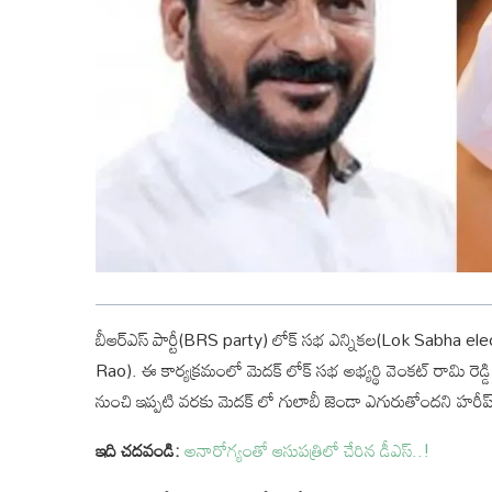
బీఆర్ఎస్ పార్టీ(BRS party) లోక్ సభ ఎన్నికల(Lok Sabha ele
Rao). ఈ కార్యక్రమంలో మెదక్ లోక్ సభ అభ్యర్థి వెంకట్ రామి రెడ్డ
నుంచి ఇప్పటి వరకు మెదక్ లో గులాబీ జెండా ఎగురుతోందని హరీష్
ఇది చదవండి:
అనారోగ్యంతో ఆసుపత్రిలో చేరిన డీఎస్..!