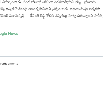
ి విమర్శించారు. వంద రోజుల్లో హామీలు నెరవేరుస్తామని చెప్పి.. ప్రజలను
చెప్పి ఇవ్వకపోవడంపై ఆంతర్యమేమిటని ప్రశ్నించారు. అభయహస్తం అక్కరకు
ర్ పరామర్శిస్తే… రేవంత్ రెడ్డి నోటికి వచ్చినట్లు మాట్లాడుతున్నారని హరీష్
ogle News
vertisements