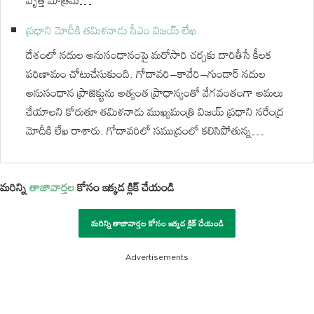
వృత్తి మాత్రమే…
ప్రధాని మోదీకి తమిళనాడు సీఎం విజయ్‌ లేఖ.
దేశంలో నదుల అనుసంధానంపై మరోసారి చర్చకు దారితీసే కీలక
పరిణామం చోటుచేసుకుంది. గోదావరి–కావేరి–గుండార్ నదుల
అనుసంధాన ప్రాజెక్టును అత్యంత ప్రాధాన్యంతో వేగవంతంగా అమలు
చేయాలని కోరుతూ తమిళనాడు ముఖ్యమంత్రి విజయ్ ప్రధాని నరేంద్ర
మోదీకి లేఖ రాశారు. గోదావరిలో సముద్రంలో కలిసిపోతున్న…
మరిన్ని
తాజావార్తల
కోసం ఇక్కడ క్లిక్ చేయండి
మరిన్ని తాజావార్తల కోసం ఇక్కడ క్లిక్ చేయండి
Advertisements