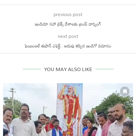
previous post
ఇండియా సహా బ్రిక్స్ దేశాలకు ట్రంప్ వార్నింగ్
next post
ఫెయింజల్ తుఫాన్ ఎఫెక్ట్.. అదుపు తప్పిన ఇండిగో విమానం
YOU MAY ALSO LIKE