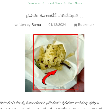
Devotional
Latest News
Main News
ప్రసాదం తినాలంటేనే భయమేస్తుంది…
written by
Rama
01/12/2024
Bookmark
ం
అంతర్జాతీయం
కొమురవెల్లి మల్లన్న దేవాలయంలో ప్రసాదంలో పురుగులు రావడంపై భక్తులు