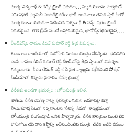
సూర్య ‘విశ్వనాథ్ & సన్స్’ ట్రైలర్ విడుదల… హృదయాలను హత్తుకునే
ఎమోషనల్ ఫ్యామిలీ ఎంటర్‌టైనర్‌గా భారీ అంచనాలు తమిళ స్టార్ హీరో
సూర్య కథానాయకుడిగా నటించిన ‘విశ్వనాథ్ & సన్స్’ చిత్రం ట్రైలర్
విడుదలైంది. తొలి ఫ్రేమ్ నుంచే ఆహ్లాదకరమైన, భావోద్వేగభరితమైన,…
బీఆర్ఎస్‌పై చామల కిరణ్ కుమార్ రెడ్డి తీవ్ర విమర్శలు.
తెలంగాణ రాజకీయాల్లో మరోసారి మాటల యుద్ధం వేడెక్కింది. భువనగిరి
ఎంపీ చామల కిరణ్ కుమార్ రెడ్డి బీఆర్ఎస్‌పై తీవ్ర స్థాయిలో విమర్శలు
గుప్పించారు. సీఎం రేవంత్ రెడ్డి చేసే ప్రతి వ్యాఖ్యను వక్రీకరించి సోషల్
మీడియాలో తప్పుడు ప్రచారం చేస్తూ ప్రజల్లో…
చేనేతకు అండగా ప్రభుత్వం : హోంమంత్రి అనిత.
జాతీయ చేనేత దినోత్సవాన్ని పురస్కరించుకుని అనకాపల్లి జిల్లా
పాయకరావుపేటలో నిర్వహించిన ‘నేతన్న సేవలో’ కార్యక్రమంలో
హోంమంత్రి వంగలపూడి అనిత పాల్గొన్నారు. చేనేత కార్మికుల నుంచి చీర
కొనుగోలు చేసి వారి కష్టాన్ని అభినందించిన మంత్రి, చేనేత అనేది కేవలం