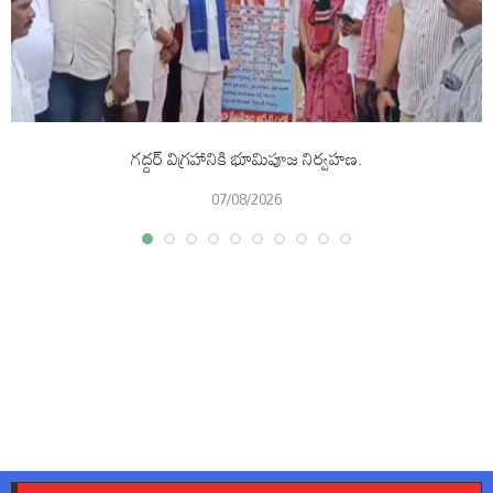
గద్దర్ విగ్రహానికి భూమిపూజ నిర్వహణ.
07/08/2026