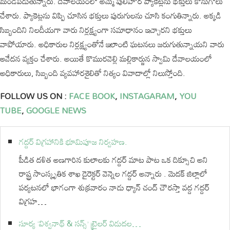
మండిపడుతున్నారు. దేవాలయంలో అమ్మే పులిహోర ప్యాకెట్లను భక్తులు కొనుగోలు
చేశారు. ప్యాకెట్లను విప్పి చూసిన భక్తులు పురుగులను చూసి కంగుతిన్నారు. అక్కడి
సిబ్బందిని నిలదీయగా వారు నిర్లక్ష్యంగా సమాధానం ఇచ్చారని భక్తులు
వాపోయారు. అధికారుల నిర్లక్ష్యంతోనే ఇలాంటి ఘటనలు జరుగుతున్నాయని వారు
ఆవేదన వ్యక్తం చేశారు. అయితే కొమురవెల్లి మల్లికార్జున స్వామి దేవాలయంలో
అధికారులు, సిబ్బంది వ్యవహారశైలితో నిత్యం వివాదాల్లో నిలుస్తోంది.
FOLLOW US ON :
FACE BOOK
,
INSTAGARAM
,
YOU
TUBE
,
GOOGLE NEWS
గద్దర్ విగ్రహానికి భూమిపూజ నిర్వహణ.
పీడిత దళిత అణగారిన కులాలకు గద్దర్ మాట పాట ఒక దిక్సూచి అని
రాష్ట్ర సాంస్కృతిక శాఖ డైరెక్టర్ వెన్నెల గద్దర్ అన్నారు . మెదక్ జిల్లాలో
పర్యటనలో భాగంగా శుక్రవారం నాడు ధ్యాన్ చంద్ చౌరస్తా వద్ద గద్దర్
విగ్రహ…
సూర్య ‘విశ్వనాథ్ & సన్స్’ ట్రైలర్ విడుదల…