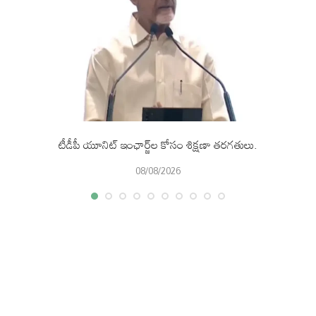
టీడీపీ యూనిట్ ఇంఛార్జ్‌ల కోసం శిక్షణా తరగతులు.
08/08/2026