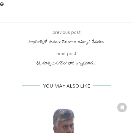
previous post
న్యూయార్క్‌లో ఘనంగా తెలంగాణ ఆవిర్భావ వేడుకలు.
next post
ఢిల్లీ మాల్వీయనగర్⁬లో భారీ అగ్నిప్రమాదం.
YOU MAY ALSO LIKE