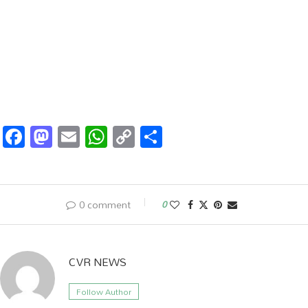
Facebook
Mastodon
Email
WhatsApp
Copy
Share
Link
0 comment
0
CVR NEWS
Follow Author