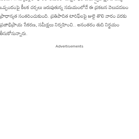
ఒప్పందంపై కీలక చర్చలు జరుపుతున్న సమయంలోనే ఈ ప్రకటన వెలువడటం
ప్రాధాన్యత సంతరించుకుంది. ప్రతిపాదిత టారిఫ్‌లపై జులై తొలి వారం వరకు
ప్రజాభిప్రాయ సేకరణ, సమీక్షలు నిర్వహించి.. అనంతరం తుది నిర్ణయం
తీసుకోనున్నారు.
Advertisements