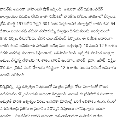
భారత్‌కు అమెరికా ఊహించని షాక్ ఇచ్చింది. అమెరికా ట్రేడ్ రిప్రజెంటేటివ్
కార్యాలయం విడుదల చేసిన తాజా నివేదికలో భారత్‌ను దోషుల జాబితాలో చేర్చింది.
ట్రేడ్ యాక్ట్-1974లోని సెక్షన్-301 కింద నిర్వహించిన దర్యాప్తుల్లో భారత్ సహా 54
దేశాలు బలవంతపు శ్రమతో తయారయ్యే వస్తువుల దిగుమతులను అరికట్టడంలో
తగిన చర్యలు తీసుకోవడం లేదని యూఎస్‌టిఆర్ పేర్కొంది. ఈ నివేదిక ఆధారంగా
భారత్ నుంచి అమెరికాకు ఎగుమతి అయ్యే పలు ఉత్పత్తులపై 10 నుంచి 12.5 శాతం
వరకు అదనపు సుంకాలు విధించాలని ప్రతిపాదించింది. ఇప్పటికే పరిమిత ఆంక్షలు
అమలు చేస్తున్న దేశాలకు 10 శాతం టారిఫ్ ఉండగా.. భారత్, చైనా, జపాన్, దక్షిణ
కొరియా, బ్రెజిల్ వంటి దేశాలకు గరిష్టంగా 12.5 శాతం సుంకం విధించే అవకాశం
ఉందని తెలిపింది.
టెక్స్‌టైల్స్, వస్త్ర ఉత్పత్తుల విషయంలో మాత్రం ప్రత్యేక కోటా విధానంతో కొంత
ఉపశమనం కల్పించేందుకు అమెరికా సిద్ధమైంది. అయితే ఈ ప్రతిపాదిత సుంకాలు
అమలైతే భారత ఉత్పత్తుల ధరలు అమెరికా మార్కెట్లో పెరిగే అవకాశం ఉంది. దీంతో
ఎగుమతులపై ప్రతికూల ప్రభావం పడొచ్చని నిపుణులు భావిస్తున్నారు. ఇదిలా
ఉండగా.. న్యూఢిల్లీలో భారత్-అమెరికా ఉన్నతాధికారులు ద్వైపాక్షిక వాణిజ్య