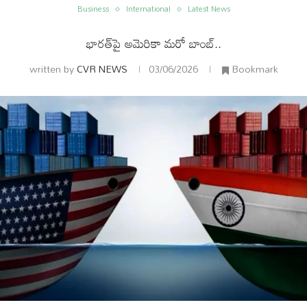
Business
International
Latest News
భారత్‌పై అమెరికా మరో బాంబ్‌..
written by
CVR NEWS
03/06/2026
Bookmark
ం
అంతర్జాతీయం