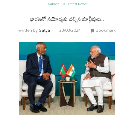
National
Latest News
భారత్‌తో సయోధ్యకు వచ్చిన మాల్దీవులు..
written by
Satya
23/03/2024
Bookmark
ం
అంతర్జాతీయం