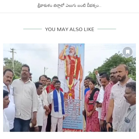
శ్రీకాకుళం జిల్లాలో ఎలుగు బంటి బీభత్సం..
YOU MAY ALSO LIKE