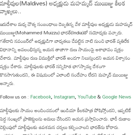
మాల్దీవుల(Maldives) అధ్యక్షుడు మహమ్మద్ ముయిజ్జు కీలక
వ్యాఖ్యలు..
ఇరుదేశాల మధ్య దౌత్య సంబంధాలు దెబ్బతిన్న వేళ మాల్దీవుల అధ్యక్షుడు మహమ్మద్
ముయిజ్జు(Mohammed Muizzu) భారత్‌(India)తో సయోధ్యకు వచ్చారు.
గతేడాది నవంబర్‌లో అధ్యక్షుడిగా బాధ్యతలు చేపట్టిన నాటి నుంచి భారత్ వ్యతిరేక
విధానాన్ని అవలంభిస్తున్న ఆయన తాజాగా రుణ సాయంపై ఆశాభావం వ్యక్తం
చేశారు. మాల్దీవుల రుణ విముక్తిలో భారత్ అండగా నిలుస్తుందని ఆయన విశ్వాసం
వ్యక్తం చేశారు. మాల్దీవులకు భారత్ సన్నిహిత భాగస్వామ్య దేశంగా
కొనసాగుతుందని, ఈ విషయంలో ఎలాంటి సందేహం లేదని మహ్మద్ ముయిజ్జు
అన్నారు.
Follow us on :
Facebook
,
Instagram
,
YouTube
&
Google News
మాల్దీవులకు సాయం అందించడంలో ఇండియా కీలకపాత్ర పోషిస్తోందని, ఇప్పటికే
పెద్ద సంఖ్యలో ప్రాజెక్టులను అమలు చేసిందని ఆయన ప్రస్తావించారు. భారీ రుణాల
చెల్లింపులో మాల్దీవులకు ఉపశమన చర్యలు కల్పించాలని భారత్‌ను కోరారు.