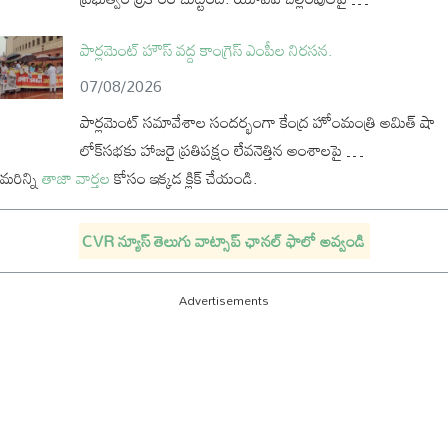
పార్లమెంట్ హౌస్ వద్ద కాంగ్రెస్ ఎంపీల నిరసన.
07/08/2026
పార్లమెంట్ సమావేశాల సందర్భంగా కేంద్ర హోంమంత్రి అమిత్ షా
లోక్‌సభకు హాజరై ప్రతిపక్షం లేవనెత్తిన అంశాలపై …
మరిన్ని
తాజా వార్తల
కోసం ఇక్కడ క్లిక్ చేయండి.
CVR న్యూస్ తెలుగు వాట్సాప్ ఛానల్ ఫాలో అవ్వండి
Advertisements