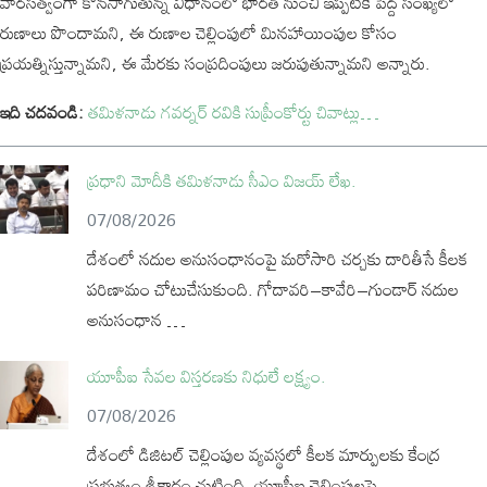
వారసత్వంగా కొనసాగుతున్న విధానంలో భారత్ నుంచి ఇప్పటికే పెద్ద సంఖ్యలో
రుణాలు పొందామని, ఈ రుణాల చెల్లింపులో మినహాయింపుల కోసం
ప్రయత్నిస్తున్నామని, ఈ మేరకు సంప్రదింపులు జరుపుతున్నామని అన్నారు.
ఇది చదవండి:
తమిళనాడు గవర్నర్ రవికి సుప్రీంకోర్టు చివాట్లు…
ప్రధాని మోదీకి తమిళనాడు సీఎం విజయ్‌ లేఖ.
07/08/2026
దేశంలో నదుల అనుసంధానంపై మరోసారి చర్చకు దారితీసే కీలక
పరిణామం చోటుచేసుకుంది. గోదావరి–కావేరి–గుండార్ నదుల
అనుసంధాన …
యూపీఐ సేవల విస్తరణకు నిధులే లక్ష్యం.
07/08/2026
దేశంలో డిజిటల్‌ చెల్లింపుల వ్యవస్థలో కీలక మార్పులకు కేంద్ర
ప్రభుత్వం శ్రీకారం చుట్టింది. యూపీఐ చెల్లింపులపై …