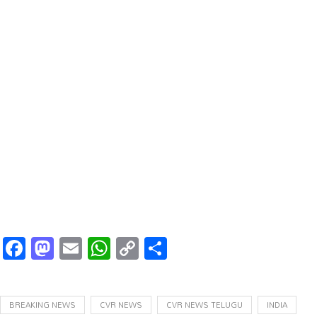
Facebook
Mastodon
Email
WhatsApp
Copy
Share
Link
BREAKING NEWS
CVR NEWS
CVR NEWS TELUGU
INDIA