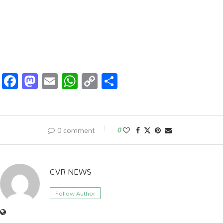
Facebook
Mastodon
Email
WhatsApp
Copy
Share
Link
0 comment
0
CVR NEWS
Follow Author