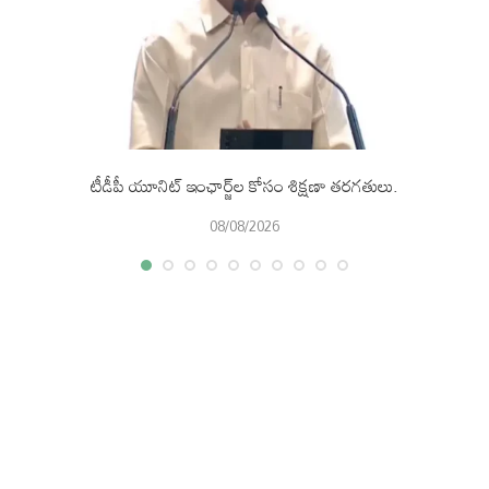
టీడీపీ యూనిట్ ఇంఛార్జ్‌ల కోసం శిక్షణా తరగతులు.
08/08/2026