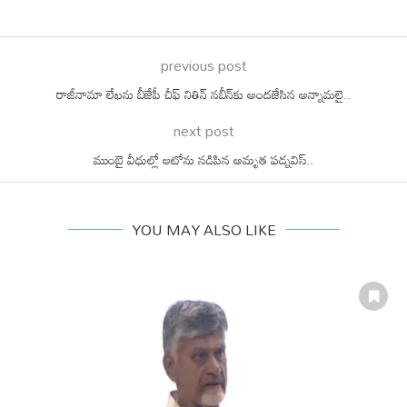
previous post
రాజీనామా లేఖను బీజేపీ చీఫ్ నితిన్ నబీన్⁬కు అందజేసిన అన్నామలై..
next post
ముంబై వీధుల్లో ఆటోను నడిపిన అమృత ఫడ్నవిస్..
YOU MAY ALSO LIKE