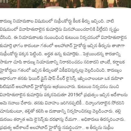
కారుణ్య నియామకాల విషయంలో సుప్రీంకోర్టు కీలక తీర్పు ఇచ్చింది. వాటి
విషయంలో వివాహితురాలైన కుమార్తెను మినహాయించడానికి వీల్లేదని స్పష్టం
చేసింది. ఈ నియామకాలకు సంబంధించి కుటుంబ నిర్వచనంలో వివాహితురాలైన
కుమార్తె భాగం కాదంటూ గతంలో అలహాబాద్ హైకోర్టు ఇచ్చిన తీర్పును తాజాగా
సుప్రీంకోర్టు పక్కన పెట్టింది. అర్హత ఉన్న కుమార్తెకు.. పెళ్లయిందన్న కారణాన్ని
సాకుగా చూపి కారుణ్య నియామకాన్ని నిరాకరించడం సరికాదని బాంబే, కర్ణాటక
హైకోర్టులు గతంలో ఇచ్చిన తీర్పులతో ఏకీభవిస్తున్నట్లు వెల్లడించింది. కారుణ్యం
ఆధారంగా తనకు ఫెయిర్ ప్రైస్‌ షాప్ డీలర్ లైసెన్స్ ఇప్పించాలంటూ ఒక మహిళా
పిటిషనర్ అలహాబాద్ హైకోర్టును ఆశ్రయించారు. కుటుంబ నిర్వచనం నుంచి
వివాహితురాలైన కుమార్తెను పక్కనపెడుతూ 2019లో ప్రభుత్వం ఇచ్చిన ఆదేశాలను
ఆమె సవాలు చేశారు. తనకు వివాహం జరిగినప్పటికీ.. దివ్యాంగురాలైన సోదరిని
చూసుకుంటూ, తల్లితో కలిసి ఆ దుకాణాన్ని నిర్వహించినట్లు వెల్లడించారు. తల్లి
మరణం తర్వాత ఆమె లైసెన్స్‌కు దరఖాస్తు చేయగా.. అధికారులు తిరస్కరించారు.
ప్రభుత్వ ఆదేశాలనే అలహాబాద్ హైకోర్టు సమర్థించగా.. ఆ తీర్పును సుప్రీం