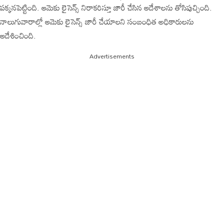
పక్కనపెట్టింది. ఆమెకు లైసెన్స్ నిరాకరిస్తూ జారీ చేసిన ఆదేశాలను తోసిపుచ్చింది.
నాలుగువారాల్లో ఆమెకు లైసెన్స్ జారీ చేయాలని సంబంధిత అధికారులను
ఆదేశించింది.
Advertisements