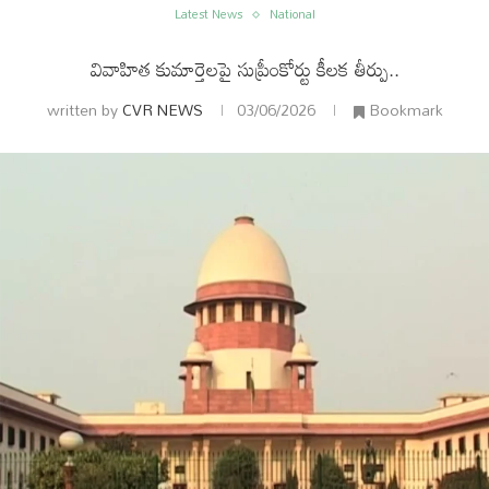
Latest News
National
వివాహిత కుమార్తెలపై సుప్రీంకోర్టు కీలక తీర్పు..
written by
CVR NEWS
03/06/2026
Bookmark
ం
అంతర్జాతీయం