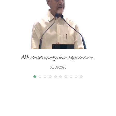
టీడీపీ యూనిట్ ఇంఛార్జ్‌ల కోసం శిక్షణా తరగతులు.
08/08/2026