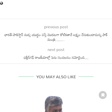
previous post
భారత్-పాకిస్థాన్ మధ్య యుద్ధం వస్తే మొదటగా కోల్‌కతానే లక్ష్యం చేసుకుంటామన్న పాక్
మంత్రి……..
next post
ఛత్తీస్‌గఢ్ రాజకీయాల్లో పెను సంచలనం నమోదైంది…
YOU MAY ALSO LIKE