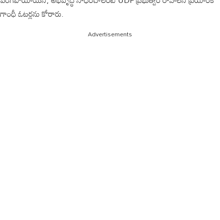
గాంధీ ఓటర్లను కోరారు.
Advertisements