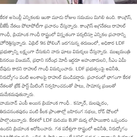
కేరళ అసెంబ్లీ ఎన్నికలకు ఇంకా మూడు రోజుల సమయం మిగిలి ఉంది. కాంగ్రెస్,
బీజేపీ నేతలు పోటాపోటీగా ప్రచారం చేస్తున్నారు. కాంగ్రెస్ అగ్రనేతలు రాహుల్
గాంధీ, ప్రియాంక గాంధీ రాష్ట్రంలో విస్తృతంగా పర్యటిస్తూ ఎన్నికల ప్రచారాన్ని
హోరెత్తిస్తున్నారు. ఏప్రిల్ 9న పోలింగ్ జరగనున్న తరుణంలో, అధికార LDF
ప్రభుత్వాన్ని లక్ష్యంగా చేసుకుని వారు ఘాటు విమర్శలు చేస్తున్నారు. ముఖ్యమంత్రి
పినరయి విజయన్, ప్రధాని నరేంద్ర మోదీ ఇద్దరూ అహంకారులని, సీఎం ఏమీ
దేవుడు కాదని రాహుల్ గాంధీ విమర్శించారు. LDF ప్రభుత్వంపై అవినీతి,
నిరుద్యోగం వంటి అంశాలపై రాహుల్ మండిపడ్డారు. ప్రచారంలో భాగంగా కేరళ
నేతలతో బ్రేక్ ఫాస్ట్ మీటింగ్ నిర్వహించడంతో పాటు, సామాన్య ప్రజలతో
మమేకమవుతున్నారు.
వాయనాడ్ ఎంపీ అయిన ప్రియాంక గాంధీ.. కన్నూర్, మలప్పురం,
తిరువనంతపురం వంటి కీలక ప్రాంతాల్లో బహిరంగ సభలు, రోడ్ షోలలో
పాల్గొంటున్నారు. కేరళలో LDF మరియు BJP మధ్య లోపాయికారి ఒప్పందం
ఉందని ప్రియాంక ఆరోపించారు. గత పదేళ్లుగా రాష్ట్రంలో అవినీతి, నిరుద్యోగం
పెరిగిపోయాయని, అభివృద్ధి సాధించాలంటే UDF ప్రభుత్వం రావాలని ప్రియాంక