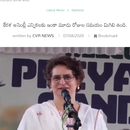
Latest News
National
కేరళ అసెంబ్లీ ఎన్నికలకు ఇంకా మూడు రోజుల సమయం మిగిలి ఉంది.
written by
CVR NEWS
07/04/2026
Bookmark
ం
అంతర్జాతీయం