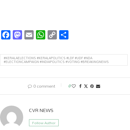
Facebook
Mastodon
Email
WhatsApp
Copy
Share
Link
#KERALAELECTIONS #KERALAPOLITICS #LDF #UDF #NDA
#ELECTIONCAMPAIGN #INDIAPOLITICS #VOTING #BREAKINGNEWS
0 comment
0
CVR NEWS
Follow Author