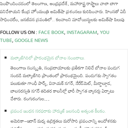
పెంపొందించడంలో తెలంగాణ, ఆంధ్రప్రదేశ్, మహారాష్ట్ర రాష్ట్రాలు చాలా బాగా
పనిచేశాయని కేంద్ర హోంమంత్రి అమిత్‌షా ప్రశంసలు కురిపించారు. హింసతో ఏదీ
సాధించలేం, జనజీవన స్రవంతిలో.. కలవాలని మావోయిస్టులకు అమిత్‌షా పిలుపు
FOLLOW US ON :
FACE BOOK
,
INSTAGARAM
,
YOU
TUBE
,
GOOGLE NEWS
మల్కాజ్‌గిరిలో ప్రారంభమైన బోనాల సంబరాలు.
తెలంగాణ సంస్కృతి, సంప్రదాయాలకు ప్రతీకగా నిలిచే బోనాల పండుగ
సందడి మల్కాజ్‌గిరి ప్రాంతంలో ప్రారంభమైంది. పండుగకు స్వాగతం
పలుకుతూ గాంధీ పార్క్, వినాయక్ నగర్, నేరేడ్‌మెట్, మీర్జాల్గూడ,
బాలసరస్వతి నగర్ తదితర కాలనీల్లో భారీ స్వాగత బ్యానర్లు ఏర్పాటు
చేశారు. రంగురంగుల…
ప్రపంచ ఇంధన సరఫరాకు హార్ముజ్ జలసంధి అత్యంత కీలకం.
అమెరికా–ఇరాన్ మధ్య ఉద్రిక్తతలు మరోసారి ప్రపంచాన్ని ఆందోళనకు