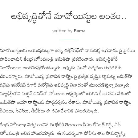
అభివృద్ధితోనే మావోయిస్టుల అంతం..
written by
Rama
మావోయిస్టులకు ఆయువుపట్టుగా ఉన్న ఛత్తీస్‌గఢ్‌లో వామపక్ష ఉగ్రవాదంపై పైచేయి
సాధించామని కేంద్ర హోంమంత్రి అమిత్‌షా ప్రకటించారు. అభివృద్ధితోనే
మావోయిజం అంతమవుతోందన్నారు. ఇప్పుడు మావో ఉద్యమం తుదిదశకు
చేరిందన్నారు. మావోయిస్టు ప్రభావిత రాష్ట్రాలపై ప్రత్యేక దృష్టిపెట్టామన్న అమిత్‌షా
ఓవైపు ఆపరేషన్‌ కగార్‌ మరోవైపు అభివృద్ధి నినాదంతో ముందుకెళ్తున్నామన్నారు.
న్యూఢిల్లీలోని విజ్ఞాన్‌ భవన్‌లో హోంశాఖ ఆధ్వర్యంలో జరిగిన కీలక సమావేశంలో
అమిత్‌షా ఆయా రాష్ట్రాలకు మార్గదర్శనం చేశారు. మావోయిస్టు ప్రభావిత రాష్ట్రాల
సీఎంలు, సీఎస్‌లు, డీజీపీలు ఈ సమావేశానికి హాజరయ్యారు.
కేంద్ర హోంశాఖ నిర్వహించిన ఈ భేటీకి తెలంగాణ సీఎం రేవంత్‌ రెడ్డి, ఏపీ
హోంమంత్రి అనిత హాజరయ్యారు. ఈ సందర్భంగా పోలీసు శాఖ సామర్ధ్యాన్ని