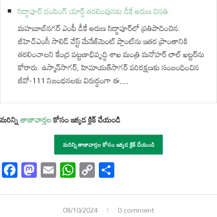
సిద్ధాపూర్ డంపింగ్ యార్డ్ తరలింపునకు డీకే అరుణ వినతి.
మహబూబ్‌నగర్ ఎంపీ డీకే అరుణ సిద్ధాపూర్‌లో ప్రతిపాదించిన
జీహెచ్‌ఎంసీ సాలిడ్ వేస్ట్ మేనేజ్‌మెంట్ ప్లాంట్‌ను ఇతర ప్రాంతానికి
తరలించాలని కేంద్ర పట్టణాభివృద్ధి శాఖ మంత్రి మనోహర్ లాల్ ఖట్టర్‌ను
కోరారు. ఉస్మాన్‌సాగర్, హిమాయత్‌సాగర్ పరిరక్షణకు సంబంధించిన
జీవో-111 నిబంధనలకు విరుద్ధంగా ఈ…
మరిన్ని
తాజావార్తల
కోసం ఇక్కడ క్లిక్ చేయండి
మరిన్ని తాజావార్తల కోసం ఇక్కడ క్లిక్ చేయండి
Facebook
Mastodon
Email
WhatsApp
Copy
Share
Link
08/10/2024
0 comment