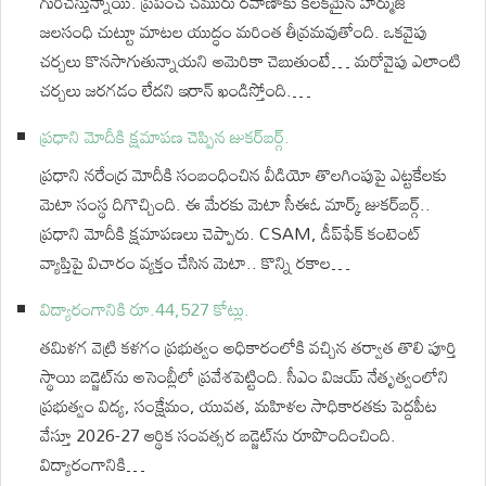
గురిచేస్తున్నాయి. ప్రపంచ చమురు రవాణాకు కీలకమైన హార్ముజ్
జలసంధి చుట్టూ మాటల యుద్ధం మరింత తీవ్రమవుతోంది. ఒకవైపు
చర్చలు కొనసాగుతున్నాయని అమెరికా చెబుతుంటే… మరోవైపు ఎలాంటి
చర్చలు జరగడం లేదని ఇరాన్ ఖండిస్తోంది.…
ప్రధాని మోదీకి క్షమాపణ చెప్పిన జుకర్⁬బర్గ్.
ప్రధాని నరేంద్ర మోదీకి సంబంధించిన వీడియో తొలగింపుపై ఎట్టకేలకు
మెటా సంస్థ దిగొచ్చింది. ఈ మేరకు మెటా సీఈఓ మార్క్ జుకర్‌బర్గ్..
ప్రధాని మోదీకి క్షమాపణలు చెప్పారు. CSAM, డీప్‌ఫేక్‌ కంటెంట్‌
వ్యాప్తిపై విచారం వ్యక్తం చేసిన మెటా.. కొన్ని రకాల…
విద్యారంగానికి రూ.44,527 కోట్లు.
తమిళగ వెట్రి కళగం ప్రభుత్వం అధికారంలోకి వచ్చిన తర్వాత తొలి పూర్తి
స్థాయి బడ్జెట్‌ను అసెంబ్లీలో ప్రవేశపెట్టింది. సీఎం విజయ్ నేతృత్వంలోని
ప్రభుత్వం విద్య, సంక్షేమం, యువత, మహిళల సాధికారతకు పెద్దపీట
వేస్తూ 2026-27 ఆర్థిక సంవత్సర బడ్జెట్‌ను రూపొందించింది.
విద్యారంగానికి…