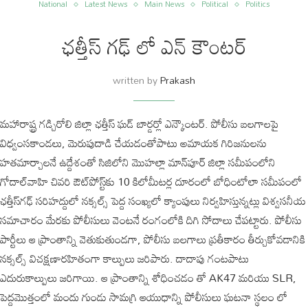
National
Latest News
Main News
Political
Politics
ఛత్తీస్ గఢ్ లో ఎన్ కౌంటర్
written by
Prakash
మహారాష్ట్ర గడ్చిరోలి జిల్లా ఛత్తీస్ ఘడ్ బార్డర్లో ఎన్కౌంటర్. పోలీసు బలగాలపై
విధ్వంసకాండలు, మెరుపుదాడి చేయడంతోపాటు అమాయక గిరిజనులను
హతమార్చాలనే ఉద్దేశంతో సిజిలోని మొహల్లా మాన్‌పూర్ జిల్లా సమీపంలోని
గోదాల్‌వాహి చివరి ఔట్‌పోస్ట్‌కు 10 కిలోమీటర్ల దూరంలో బోధింటోలా సమీపంలో
ఛత్తీస్‌గఢ్ సరిహద్దులో నక్సల్స్ పెద్ద సంఖ్యలో క్యాంపులు నిర్వహిస్తున్నట్లు విశ్వసనీయ
సమాచారం మేరకు పోలీసులు వెంటనే రంగంలోకి దిగి సోదాలు చేపట్టారు. పోలీసు
పార్టీలు ఆ ప్రాంతాన్ని వెతుకుతుండగా, పోలీసు బలగాలు ప్రతీకారం తీర్చుకోవడానికి
నక్సల్స్ విచక్షణారహితంగా కాల్పులు జరిపారు. దాదాపు గంటపాటు
ఎదురుకాల్పులు జరిగాయి. ఆ ప్రాంతాన్ని శోధించడం తో AK47 మరియు SLR,
పెద్దమొత్తంలో మందు గుండు సామగ్రి ఆయుధాన్ని పోలీసులు ఘటనా స్థలం లో