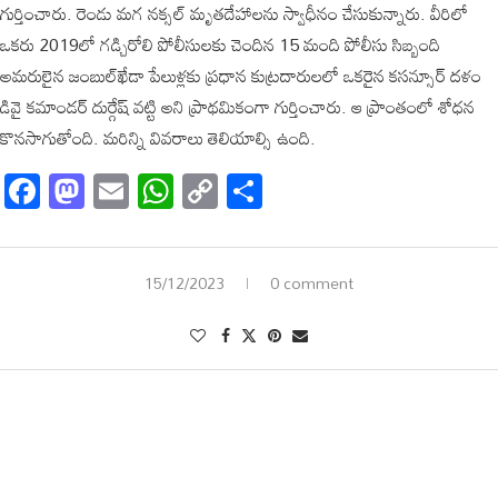
గుర్తించారు. రెండు మగ నక్సల్ మృతదేహాలను స్వాధీనం చేసుకున్నారు. వీరిలో
ఒకరు 2019లో గడ్చిరోలి పోలీసులకు చెందిన 15 మంది పోలీసు సిబ్బంది
అమరులైన జంబుల్‌ఖేడా పేలుళ్లకు ప్రధాన కుట్రదారులలో ఒకరైన కసన్సూర్ దళం
డివై కమాండర్ దుర్గేష్ వట్టి అని ప్రాథమికంగా గుర్తించారు. ఆ ప్రాంతంలో శోధన
కొనసాగుతోంది. మరిన్ని వివరాలు తెలియాల్సి ఉంది.
Facebook
Mastodon
Email
WhatsApp
Copy
Share
Link
15/12/2023
0 comment