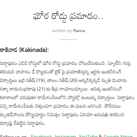
ఘోర రోడ్డు ప్రమాదం..
written by
Rama
కాకినాడ (Kakinada):
పెద్దాపురం ఎడిబి రోడ్డులో ఘోర రోడ్డు ప్రమాదం చోటుచేసుకుంది. స్కూటీని గుర్తు
తెలియని వాహనం ఢీ కొట్టడంతో బైక్ పై ప్రయాణిస్తున్న ఇద్దరు ఇంజినీరింగ్
విద్యార్దులు బర్రె సతీష్ (19), లాలం సతీష్ (20) అక్కడిక్కక్కడే మృతి చెందారు.
నక్కా రామచంద్రరావు (21) కు తీవ్ర గాయాలయ్యాయి. ఆదిత్య ఇంజినీరింగ్
కళాశాలలో చదువుతూ రామేశంపేటలోని హాస్టల్లో ఉంటున్న విద్యార్దులు. పెద్దాపురం
వచ్చి రామేశంపేటకు వెళ్తుండగా ప్రమాదం ఈ ఘటన జరిగింది. పోలీసులు
మృతదేహాలను పోస్టుమార్టం నిమిత్తం పెద్దాపురం ఏరియా ఆసుపత్రి తరలించి
దర్యాప్తు చేపట్టిన పెద్దాపురం.
Follow us on :
Facebook
,
Instagram
,
YouTube
&
Google News