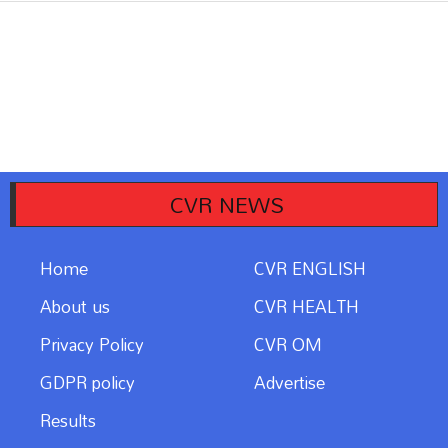
CVR NEWS
Home
CVR ENGLISH
About us
CVR HEALTH
Privacy Policy
CVR OM
GDPR policy
Advertise
Results