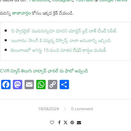
మరిన్ని
తాజావార్తల
కోసం ఇక్కడ క్లిక్ చేయండి.
‘ది ప్యారడైజ్’ మునుపెన్నడూ చూడని యాక్షన్ బ్లడ్ బాత్ టీజర్ రిలీజ్.
‘బంగారం’ సాంగ్ కి వస్తున్న రెస్పాన్స్ చాలా ఆనందాన్ని ఇచ్చింది.
తెలంగాణలో ఆగస్టు 15 నుంచి నూతన రేషన్ కార్డుల పంపిణీ.
CVR న్యూస్ తెలుగు వాట్సాప్ ఛానల్ ను ఫాలో అవ్వండి
Facebook
Mastodon
Email
WhatsApp
Copy
Share
Link
18/04/2024
0 comment