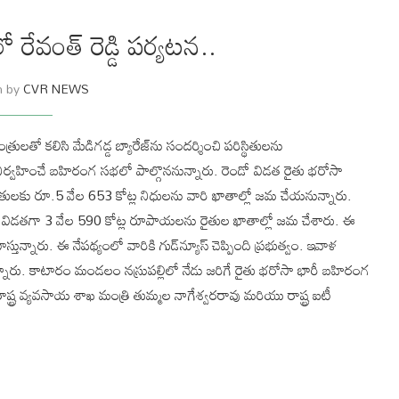
ో రేవంత్ రెడ్డి పర్యటన..
n by
CVR NEWS
త్రులతో కలిసి మేడిగడ్డ బ్యారేజ్‌ను సందర్శించి పరిస్థితులను
ిర్వహించే బహిరంగ సభలో పాల్గొననున్నారు. రెండో విడత రైతు భరోసా
ులకు రూ.5 వేల 653 కోట్ల నిధులను వారి ఖాతాల్లో జమ చేయనున్నారు.
ొలి విడతగా 3 వేల 590 కోట్ల రూపాయలను రైతుల ఖాతాల్లో జమ చేశారు. ఈ
్నారు. ఈ నేపథ్యంలో వారికి గుడ్‌న్యూస్‌ చెప్పింది ప్రభుత్వం. ఇవాళ
నారు. కాటారం మండలం నస్రుపల్లిలో నేడు జరిగే రైతు భరోసా భారీ బహిరంగ
రాష్ట్ర వ్యవసాయ శాఖ మంత్రి తుమ్మల నాగేశ్వరరావు మరియు రాష్ట్ర ఐటీ