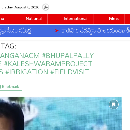
hursday, August 6, 2026
na
National
International
Films
ం సమీక్ష
కాణిపాక దేవస్థాన పాలకమండలి కీలక నిర
#TelanganaCM #Bhupalpally #MedigaddaBarrage #KaleshwaramProject #Telang
TAG:
LANGANACM #BHUPALPALLY
E #KALESHWARAMPROJECT
 #IRRIGATION #FIELDVISIT
Bookmark