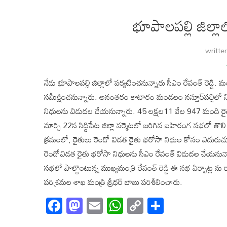
భూపాలపల్లి జిల్లాల
writte
నేడు భూపాలపల్లి జిల్లాలో పర్యటించనున్నారు సీఎం రేవంత్ రెడ్డి. మం
సమీక్షించనున్నారు. అనంతరం కాటారం మండలం నస్తూర్‌పల్లిలో న
నిధులను విడుదల చేయనున్నారు. 45 లక్షల11 వేల 947 మంది రైత
మార్చి 22న సిద్దిపేట జిల్లా నర్మెటలో జరిగిన బహిరంగ సభలో త
క్రమంలో, రైతులు రెండో విడత రైతు భరోసా నిధుల కోసం ఎదురుచూస్తున
రెండోవిడత రైతు భరోసా నిధులను సీఎం రేవంత్ విడుదల చేయనున్
సభలో పాల్గొంటున్న ముఖ్యమంత్రి రేవంత్ రెడ్డి ఈ సభ ఏర్పాట్ల ను 
పరిశ్రమల శాఖ మంత్రి శ్రీధర్ బాబు పరిశీలించారు.
Facebook
Mastodon
Email
WhatsApp
Copy
Share
Link