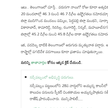
ఇటు.. తెలంగాణలో చూస్తే.. వరుసగా నాలుగో రోజు కూడా అత్యధికం
20 మండలాల్లో 46.3 నుంచి 46.7 డిగ్రీల ఉష్ణోగ్రతలు నమోదయ్యాయ
జిల్లా ముదిగొండ మండలం పమ్మిల, పెద్దపల్లి జిల్లా మంథని, సూర్
వికారాబాద్‌, కామారెడ్డి, సిరిసిల్ల, రంగారెడ్డి, నిర్మల్‌, మహబూబ్‌నగ
జిల్లాల్లో 45.2 డిగ్రీల నుంచి 45.8 డిగ్రీల దాకా ఉష్ణోగ్రతలు నమ
ఇక, వడదెబ్బ ధాటికి తెలంగాణలో ఆరుగురు మృత్యువాత పడ్డారు. ఆం
రాష్ట్రాల్లో పగటివేళ వడగాలులు కూడా ప్రతాపం చూపుతున్నాయి.
మరిన్ని
తాజావార్తల
కోసం ఇక్కడ క్లిక్ చేయండి.
నర్సీపట్నంలో అభివృద్ధి పరుగులు.
నర్సీపట్నం పట్టణంలోని 28వ వార్డులోని అయ్యన్న కాలనీలో ర
కాలువల పనులను స్పీకర్ చింతకాయల అయ్యన్నపాత్రుడు సత
రాజేష్ ప్రారంభించారు. మున్సిపాలిటీ…