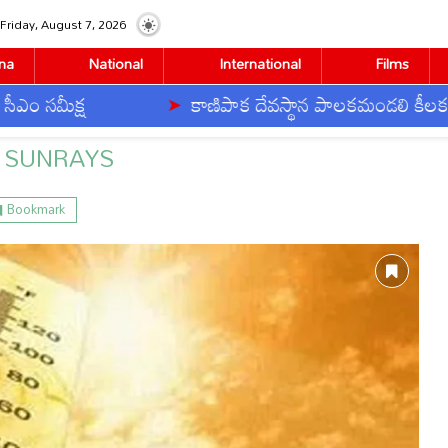
Friday, August 7, 2026
na
National
International
Films
క్ష
కాణిపాక దేవస్థాన పాలకమండలి కీలక నిర్ణయాల
:
SUNRAYS
Bookmark