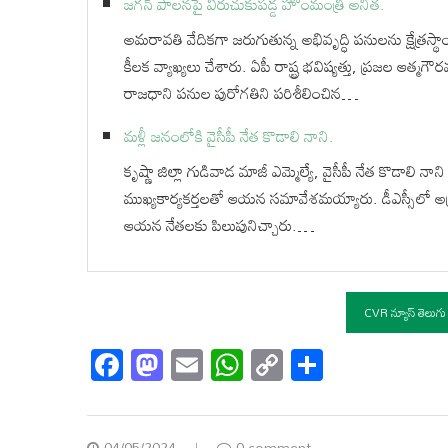
జగన్ పాలనపై విరుచుకుపడ్డ హోంమంత్రి అనిత.
అమరావతి వేదికగా జరుగుతున్న అభివృద్ధి పనులను క్షేత్రస్థాయ
కీలక వ్యాఖ్యలు చేశారు. ఏపీ రాష్ట్ర భవిష్యత్తు, ప్రజల ఆత్మ
రాజధాని పనుల పురోగతిని పరిశీలించిన…
మళ్లీ జనంలోకి వైసీపీ నేత కొడాలి నాని.
కృష్ణా జిల్లా గుడివాడ మాజీ ఎమ్మెల్యే, వైసీపీ నేత కొడాలి 
ముఖ్యకార్యకర్తలతో ఆయన సమావేశమయ్యారు. డీఎస్సీలో అక్ర
ఆయన నేతలకు పిలుపునిచ్చారు.…
CVR న్యూస్ తెలుగు
Facebook
Mastodon
Email
WhatsApp
Copy
Share
Link
04/05/2024
0 comment