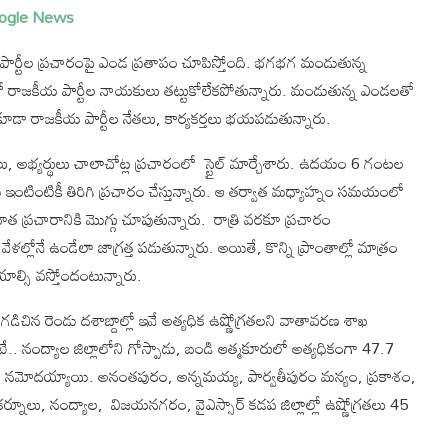
ogle News
ీయ పార్టీల ప్రచారంపై ఎండ ప్రతాపం చూపిస్తోంది. భగభగ మండుతున్న
తో రాజకీయ పార్టీల నాయకులు తట్టుకోలేకపోతున్నారు. మండుతున్న ఎండలతో
ు కూడా రాజకీయ పార్టీల నేతలు, కార్యకర్తలు భయపడుతున్నారు.
, అభ్యర్థులు చాలాచోట్ల ప్రచారంలో స్టైల్‌ మార్చేశారు. ఉదయం 6 గంటల
టింటికీ తిరిగి ప్రచారం చేస్తున్నారు. ఆ తర్వాత మధ్యాహ్నం సమయంలో
ాత ప్రచారానికి మొగ్గు చూపుతున్నారు. రాత్రి వరకూ ప్రచారం
ల్లోనే ఉండేలా జాగ్రత్త పడుతున్నారు. అయితే, కొన్ని ప్రాంతాల్లో మాత్రం
యాల్సి వస్తోందంటున్నారు.
ాయి. గడిచిన రెండు దశాబ్దాల్లో ఇవే అత్యధిక ఉష్ణోగ్రతలని వాతావరణ శాఖ
ే.. నంద్యాల జిల్లాలోని గోస్పాడు, బండి ఆత్మకూరులో అత్యధికంగా 47.7
ణోగ్రతలు నమోదయ్యాయి. అనంతపురం, అన్నమయ్య, పార్వతీపురం మన్యం, ప్రకాశం,
తూరు, కర్నూలు, నంద్యాల, విజయనగరం, వైఎస్సార్‌ కడప జిల్లాల్లో ఉష్ణోగ్రతలు 45