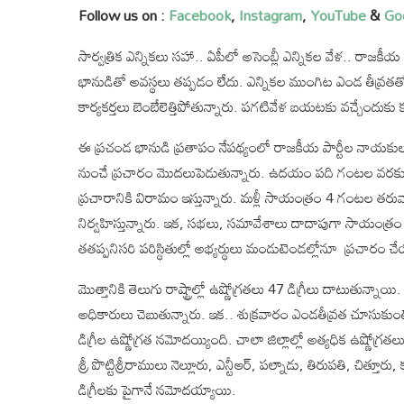
Follow us on :
Facebook
,
Instagram
,
YouTube
&
Go
సార్వత్రిక ఎన్నికలు సహా.. ఏపీలో అసెంబ్లీ ఎన్నికల వేళ.. రాజక
భానుడితో అవస్థలు తప్పడం లేదు. ఎన్నికల ముంగిట ఎండ తీవ్రత
కార్యకర్తలు బెంబేలెత్తిపోతున్నారు. పగటివేళ బయటకు వచ్చేందుక
ఈ ప్రచండ భానుడి ప్రతాపం నేపథ్యంలో రాజకీయ పార్టీల నాయకులు
నుంచే ప్రచారం మొదలుపెడుతున్నారు. ఉదయం పది గంటల వరకు ఇం
ప్రచారానికి విరామం ఇస్తున్నారు. మళ్లీ సాయంత్రం 4 గంటల తరువ
నిర్వహిస్తున్నారు. ఇక, సభలు, సమావేశాలు దాదాపుగా సాయంత్రం వేళ
తతప్పనిసరి పరిస్థితుల్లో అభ్యర్థులు మండుటెండల్లోనూ ప్రచారం చే
మొత్తానికి తెలుగు రాష్ట్రాల్లో ఉష్ణోగ్రతలు 47 డిగ్రీలు దాటుతున్న
అధికారులు చెబుతున్నారు. ఇక.. శుక్రవారం ఎండతీవ్రత చూసుకుంట
డిగ్రీల ఉష్ణోగ్రత నమోదయ్యింది. చాలా జిల్లాల్లో అత్యధిక ఉష్
శ్రీ పొట్టిశ్రీరాములు నెల్లూరు, ఎన్టీఆర్‌, పల్నాడు, తిరుపతి, చిత్
డిగ్రీలకు పైగానే నమోదయ్యాయి.