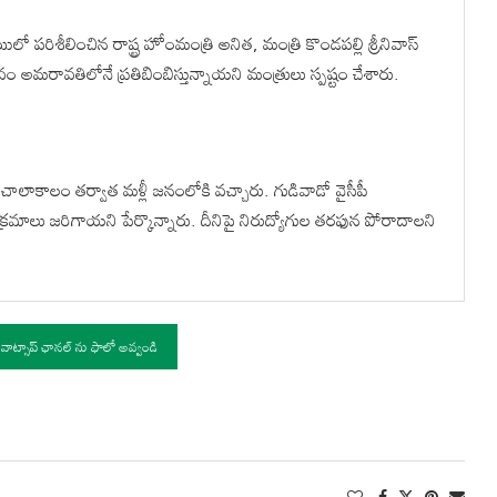
ిలో పరిశీలించిన రాష్ట్ర హోంమంత్రి అనిత, మంత్రి కొండపల్లి శ్రీనివాస్
గౌరవం అమరావతిలోనే ప్రతిబింబిస్తున్నాయని మంత్రులు స్పష్టం చేశారు.
నాని చాలాకాలం తర్వాత మళ్లీ జనంలోకి వచ్చారు. గుడివాడో వైసీపీ
మాలు జరిగాయని పేర్కొన్నారు. దీనిపై నిరుద్యోగుల తరఫున పోరాదాలని
 వాట్సాప్ ఛానల్ ను ఫాలో అవ్వండి