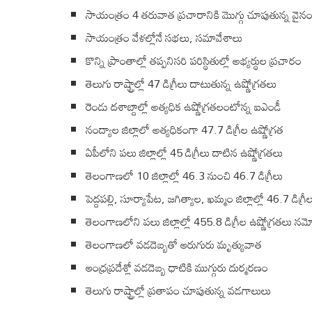
సాయంత్రం 4 తరువాత ప్రచారానికి మొగ్గు చూపుతున్న వైన
సాయంత్రం వేళల్లోనే సభలు, సమావేశాలు
కొన్ని ప్రాంతాల్లో తప్పనిసరి పరిస్థితుల్లో అభ్యర్థుల ప్రచారం
తెలుగు రాష్ట్రాల్లో 47 డిగ్రీలు దాటుతున్న ఉష్ణోగ్రతలు
రెండు దశాబ్దాల్లో అత్యధిక ఉష్ణోగ్రతలంటోన్న ఐఎండీ
నంద్యాల జిల్లాలో అత్యధికంగా 47.7 డిగ్రీల ఉష్ణోగ్రత
ఏపీలోని పలు జిల్లాల్లో 45 డిగ్రీలు దాటిన ఉష్ణోగ్రతలు
తెలంగాణలో 10 జిల్లాల్లో 46.3 నుంచి 46.7 డిగ్రీలు
పెద్దపల్లి, సూర్యాపేట, జగిత్యాల, ఖమ్మం జిల్లాల్లో 46.7 డిగ్రీ
తెలంగాణలోని పలు జిల్లాల్లో 455.8 డిగ్రీల ఉష్ణోగ్రతలు న
తెలంగాణలో వడదెబ్బతో ఆరుగురు మృత్యువాత
ఆంధ్రప్రదేశ్లో వడదెబ్బ ధాటికి ముగ్గురు దుర్మరణం
తెలుగు రాష్ట్రాల్లో ప్రతాపం చూపుతున్న వడగాలులు