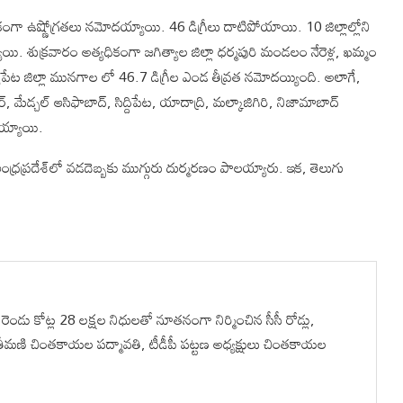
గా ఉష్ణోగ్రతలు నమోదయ్యాయి. 46 డిగ్రీలు దాటిపోయాయి. 10 జిల్లాల్లోని
ి. శుక్రవారం అత్యధికంగా జగిత్యాల జిల్లా ధర్మపురి మండలం నేరెళ్ల, ఖమ్మం
యాపేట జిల్లా మునగాల లో 46.7 డిగ్రీల ఎండ తీవ్రత నమోదయ్యింది. అలాగే,
ర్‌, మేడ్చల్‌ ఆసిఫాబాద్‌, సిద్దిపేట, యాదాద్రి, మల్కాజిగిరి, నిజామాబాద్‌
ోదయ్యాయి.
ధ్రప్రదేశ్‌లో వడదెబ్బకు ముగ్గురు దుర్మరణం పాలయ్యారు. ఇక, తెలుగు
ెండు కోట్ల 28 లక్షల నిధులతో నూతనంగా నిర్మించిన సీసీ రోడ్లు,
ీమణి చింతకాయల పద్మావతి, టీడీపీ పట్టణ అధ్యక్షులు చింతకాయల