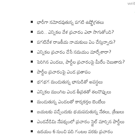
wri
భారీగా నమోదవుతున్న పగటి ఉష్ణోగ్రతలు
మరి.. ఎన్నికల వేళ ప్రచారం ఎలా సాగుతోంది?
పగటివేళ రాజకీయ నాయకులు ఏం చేస్తున్నారు?
ఎన్నికల ప్రచారం చేసే సమయం మార్చేశారా?
పెరిగిన ఎండలు, పార్టీల ప్రచారంపై మీరేం చెబుతారు?
పార్టీల ప్రచారంపై ఎండ ప్రతాపం
భగభగ మండుతున్న భానుడితో అవస్థలు
ఎన్నికల ముంగిట ఎండ తీవ్రతతో తలనొప్పులు
మండుతున్న ఎండలతో కార్యకర్తల బెంబేలు
బయటకు వచ్చేందుకు భయపడుతున్న నేతలు, శ్రేణులు
ఎండవేడిమి నేపథ్యంలో ప్రచారం స్టైల్ మార్చిన పార్టీలు
ఉదయం 6 నుంచి పది గంటల వరకు ప్రచారం