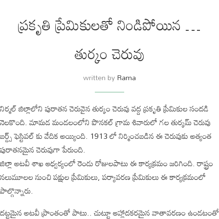
ప్రకృతి ప్రేమికులతో నిండిపోయిన …
తుర్కం చెరువు
written by
Rama
నిర్మల్ జిల్లాలోని పురాతన చెరువైన తుర్కం చెరువు వద్ద ప్రకృతి ప్రేమికుల సందడి
నెలకొంది. మామడ మండలంలోని పొనకల్ గ్రామ శివారులో గల తుర్కమ్ చెరువు
బర్డ్స్ ఫెస్టివల్ కు వేదిక అయ్యింది. 1913 లో నిర్మించబడిన ఈ చెరువుకు అత్యంత
పురాతనమైన చెరువుగా పేరుంది.
జిల్లా అటవీ శాఖ ఆధ్వర్యంలో రెండు రోజులపాటు ఈ కార్యక్రమం జరిగింది. రాష్ట్రం
నలుమూలల నుంచి పక్షుల ప్రేమికులు, పర్యావరణ ప్రేమికులు ఈ కార్యక్రమంలో
పాల్గొన్నారు.
దట్టమైన అటవీ ప్రాంతంతో పాటు.. చుట్టూ ఆహ్లాదకరమైన వాతావరణం ఉండటంతో