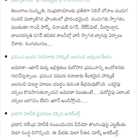
తెలంగాణ సంస్కృతి, సంప్రదాయాలకు ప్రతీకగా నిలిచే బోనాల పండుగ
సందడి మల్కాజ్‌గిరి ప్రాంతంలో ప్రారంభమైంది. పండుగకు స్వాగతం
పలుకుతూ గాంధీ పార్క్, వినాయక్ నగర్, నేరేడ్‌మెట్, మీర్జాల్గూడ,
బాలసరస్వతి నగర్ తదితర కాలనీల్లో భారీ స్వాగత బ్యానర్లు ఏర్పాటు
చేశారు. రంగురంగుల…
ప్రపంచ ఇంధన సరఫరాకు హార్ముజ్ జలసంధి అత్యంత కీలకం.
అమెరికా–ఇరాన్ మధ్య ఉద్రిక్తతలు మరోసారి ప్రపంచాన్ని ఆందోళనకు
గురిచేస్తున్నాయి. ప్రపంచ చమురు రవాణాకు కీలకమైన హార్ముజ్
జలసంధి చుట్టూ మాటల యుద్ధం మరింత తీవ్రమవుతోంది. ఒకవైపు
చర్చలు కొనసాగుతున్నాయని అమెరికా చెబుతుంటే… మరోవైపు ఎలాంటి
చర్చలు జరగడం లేదని ఇరాన్ ఖండిస్తోంది.…
ప్రధాని మోదీకి క్షమాపణ చెప్పిన జుకర్⁬బర్గ్.
ప్రధాని నరేంద్ర మోదీకి సంబంధించిన వీడియో తొలగింపుపై ఎట్టకేలకు
మెటా సంస్థ దిగొచ్చింది. ఈ మేరకు మెటా సీఈఓ మార్క్ జుకర్‌బర్గ్..