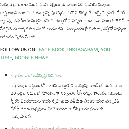
సుదూర ప్రాంతాల నుంచి వలస పక్షులు ఈ ప్రాంతానికి వలసకు వస్తాయి.
రాష్ట్ర అటవీ శాఖ ఈ సందర్భాన్ని పురస్కరించుకొని ట్రెక్కింగ్, బర్డ్స్ ఫెస్టివల్, నేచర్
క్యాంపు, సఫారీలను నిర్వహించింది. జిల్లాలోని ప్రకృతి అందాలను ప్రజలకు తెలిసేలా
చేపట్టిన ఈ కార్యక్రమం ఎంతో బాగుందని.. పర్యావరణ ప్రేమికులు, ఎన్జీవో సభ్యులు
ఆనందం వ్యక్తం చేశారు.
FOLLOW US ON :
FACE BOOK
,
INSTAGARAM
,
YOU
TUBE
,
GOOGLE NEWS
నర్సీపట్నంలో అభివృద్ధి పరుగులు.
నర్సీపట్నం పట్టణంలోని 28వ వార్డులోని అయ్యన్న కాలనీలో రెండు కోట్ల
28 లక్షల నిధులతో నూతనంగా నిర్మించిన సీసీ రోడ్లు, కాలువల పనులను
స్పీకర్ చింతకాయల అయ్యన్నపాత్రుడు సతీమణి చింతకాయల పద్మావతి,
టీడీపీ పట్టణ అధ్యక్షులు చింతకాయల రాజేష్ ప్రారంభించారు.
మున్సిపాలిటీ…
మల్కాజ్‌గిరిలో ప్రారంభమైన బోనాల సంబరాలు.