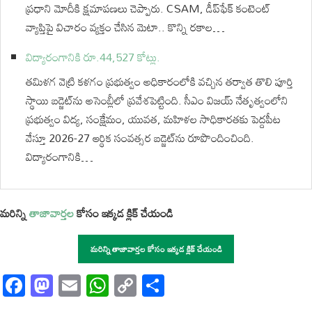
ప్రధాని మోదీకి క్షమాపణలు చెప్పారు. CSAM, డీప్‌ఫేక్‌ కంటెంట్‌
వ్యాప్తిపై విచారం వ్యక్తం చేసిన మెటా.. కొన్ని రకాల…
విద్యారంగానికి రూ.44,527 కోట్లు.
తమిళగ వెట్రి కళగం ప్రభుత్వం అధికారంలోకి వచ్చిన తర్వాత తొలి పూర్తి
స్థాయి బడ్జెట్‌ను అసెంబ్లీలో ప్రవేశపెట్టింది. సీఎం విజయ్ నేతృత్వంలోని
ప్రభుత్వం విద్య, సంక్షేమం, యువత, మహిళల సాధికారతకు పెద్దపీట
వేస్తూ 2026-27 ఆర్థిక సంవత్సర బడ్జెట్‌ను రూపొందించింది.
విద్యారంగానికి…
మరిన్ని
తాజావార్తల
కోసం ఇక్కడ క్లిక్ చేయండి
మరిన్ని తాజావార్తల కోసం ఇక్కడ క్లిక్ చేయండి
Facebook
Mastodon
Email
WhatsApp
Copy
Share
Link