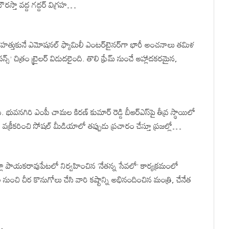
రస్తా వద్ద గద్దర్ విగ్రహ…
 హత్తుకునే ఎమోషనల్ ఫ్యామిలీ ఎంటర్‌టైనర్‌గా భారీ అంచనాలు తమిళ
్’ చిత్రం ట్రైలర్ విడుదలైంది. తొలి ఫ్రేమ్ నుంచే ఆహ్లాదకరమైన,
ువనగిరి ఎంపీ చామల కిరణ్ కుమార్ రెడ్డి బీఆర్ఎస్‌పై తీవ్ర స్థాయిలో
్యను వక్రీకరించి సోషల్ మీడియాలో తప్పుడు ప్రచారం చేస్తూ ప్రజల్లో…
ిల్లా పాయకరావుపేటలో నిర్వహించిన ‘నేతన్న సేవలో’ కార్యక్రమంలో
నుంచి చీర కొనుగోలు చేసి వారి కష్టాన్ని అభినందించిన మంత్రి, చేనేత