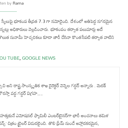
tten by
Rama
ర్ స్కేలుపై భూకంప తీవ్రత 7.3 గా నమోదైంది. దేశంలో అతిపెద్ద నగరమైన
న్నట్లు అధికారులు వెల్లడించారు. భూకంపం తర్వాత పలుమార్లు అదే
లుత సునామీ హెచ్చరికలు కూడా జారీ చేసినా కొంతసేపటి తర్వాత వాటిని
OU TUBE
,
GOOGLE NEWS
ి రాష్ట్ర సాంస్కృతిక శాఖ డైరెక్టర్ వెన్నెల గద్దర్ అన్నారు . మెదక్
రస్తా వద్ద గద్దర్ విగ్రహ…
 హత్తుకునే ఎమోషనల్ ఫ్యామిలీ ఎంటర్‌టైనర్‌గా భారీ అంచనాలు తమిళ
్’ చిత్రం ట్రైలర్ విడుదలైంది. తొలి ఫ్రేమ్ నుంచే ఆహ్లాదకరమైన,