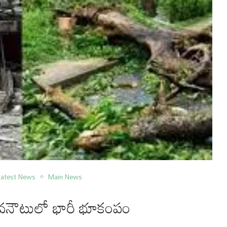
Latest News
Main News
శం వనౌటులో భారీ భూకంపం