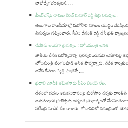
భావోద్వేగభరితమైన,…
బీఆర్ఎస్‌పై చామల కిరణ్ కుమార్ రెడ్డి తీవ్ర విమర్శలు.
తెలంగాణ రాజకీయాల్లో మరోసారి మాటల యుద్ధం వేడెక్కింది. భ
విమర్శలు గుప్పించారు. సీఎం రేవంత్ రెడ్డి చేసే ప్రతి వ్యాఖ
చేనేతకు అండగా ప్రభుత్వం : హోంమంత్రి అనిత.
జాతీయ చేనేత దినోత్సవాన్ని పురస్కరించుకుని అనకాపల్లి జ
హోంమంత్రి వంగలపూడి అనిత పాల్గొన్నారు. చేనేత కార్మికుల 
అనేది కేవలం వృత్తి మాత్రమే…
ప్రధాని మోదీకి తమిళనాడు సీఎం విజయ్‌ లేఖ.
దేశంలో నదుల అనుసంధానంపై మరోసారి చర్చకు దారితీసే
అనుసంధాన ప్రాజెక్టును అత్యంత ప్రాధాన్యంతో వేగవంతం
నరేంద్ర మోదీకి లేఖ రాశారు. గోదావరిలో సముద్రంలో కలి