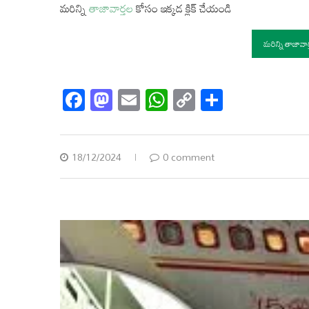
మరిన్ని
తాజావార్తల
కోసం ఇక్కడ క్లిక్ చేయండి
మరిన్ని తాజావా
Facebook
Mastodon
Email
WhatsApp
Copy
Share
Link
18/12/2024
0 comment