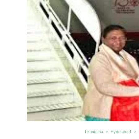
Telangana
Hyderabad