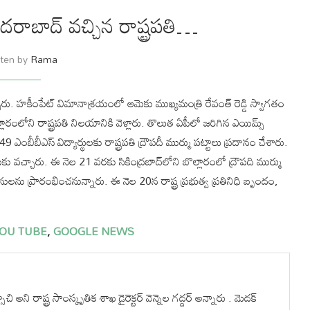
ైదరాబాద్ వచ్చిన రాష్ట్రపతి…
tten by
Rama
చ్చారు. హకీంపేట్ విమానాశ్రయంలో ఆమెకు ముఖ్యమంత్రి రేవంత్ రెడ్డి స్వాగతం
్లారంలోని రాష్ట్రపతి నిలయానికి వెళ్లారు. తొలుత ఏపీలో జరిగిన ఎయిమ్స్‌
బీబీఎస్‌ విద్యార్థులకు రాష్ట్రపతి ద్రౌపదీ ముర్ము పట్టాలు ప్రదానం చేశారు.
వచ్చారు. ఈ నెల 21 వరకు సికింద్రబాద్‌లోని బొల్లారంలో ద్రౌపది ముర్ము
ను ప్రారంభించనున్నారు. ఈ నెల 20న రాష్ట్ర ప్రభుత్వ ప్రతినిధి బృందం,
OU TUBE
,
GOOGLE NEWS
ి రాష్ట్ర సాంస్కృతిక శాఖ డైరెక్టర్ వెన్నెల గద్దర్ అన్నారు . మెదక్