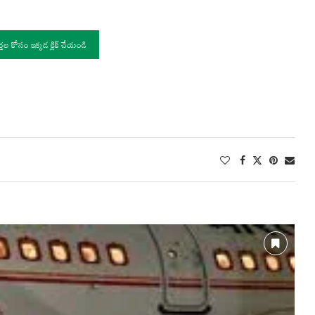
ర్తల కోసం ఇక్కడ క్లిక్ చేయండి