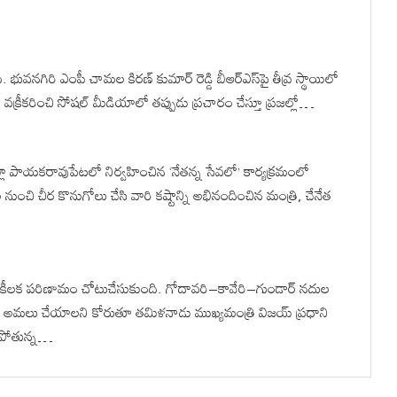
ువనగిరి ఎంపీ చామల కిరణ్ కుమార్ రెడ్డి బీఆర్ఎస్‌పై తీవ్ర స్థాయిలో
్యను వక్రీకరించి సోషల్ మీడియాలో తప్పుడు ప్రచారం చేస్తూ ప్రజల్లో…
ిల్లా పాయకరావుపేటలో నిర్వహించిన ‘నేతన్న సేవలో’ కార్యక్రమంలో
నుంచి చీర కొనుగోలు చేసి వారి కష్టాన్ని అభినందించిన మంత్రి, చేనేత
 కీలక పరిణామం చోటుచేసుకుంది. గోదావరి–కావేరి–గుండార్ నదుల
గా అమలు చేయాలని కోరుతూ తమిళనాడు ముఖ్యమంత్రి విజయ్ ప్రధాని
సిపోతున్న…