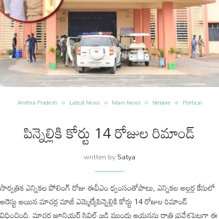
Andhra Pradesh
Latest News
Main News
Neloore
Political
పిన్నెల్లికి కోర్టు 14 రోజుల రిమాండ్
written by
Satya
సార్వత్రిక ఎన్నికల పోలింగ్‌ రోజు ఈవీఎం ధ్వంసంతోపాటు, ఎన్నికల అల్లర్ల కేసులో
అరెస్టు అయిన మాచర్ల మాజీ ఎమ్మెల్యేపిన్నెల్లికి కోర్టు 14 రోజుల రిమాండ్
విధించింది. మాచర్ల జూనియర్‌ సివిల్‌ జడ్జి ముందు ఆయనను రాత్రి ప్రవేశపెట్టగా ఈ