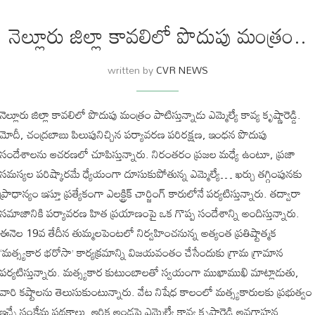
నెల్లూరు జిల్లా కావలిలో పొదుపు మంత్రం..
written by
CVR NEWS
నెల్లూరు జిల్లా కావలిలో పొదుపు మంత్రం పాటిస్తున్నాడు ఎమ్మెల్యే కావ్య కృష్ణారెడ్డి.
మోదీ, చంద్రబాబు పిలుపునిచ్చిన పర్యావరణ పరిరక్షణ, ఇంధన పొదుపు
సందేశాలను ఆచరణలో చూపిస్తున్నారు. నిరంతరం ప్రజల మధ్యే ఉంటూ, ప్రజా
సమస్యల పరిష్కారమే ధ్యేయంగా దూసుకుపోతున్న ఎమ్మెల్యే… ఖర్చు తగ్గింపునకు
ప్రాధాన్యం ఇస్తూ ప్రత్యేకంగా ఎలక్ట్రిక్ చార్జింగ్ కారులోనే పర్యటిస్తున్నారు. తద్వారా
సమాజానికి పర్యావరణ హిత ప్రయాణంపై ఒక గొప్ప సందేశాన్ని అందిస్తున్నారు.
ఈనెల 19వ తేదీన తుమ్మలపెంటలో నిర్వహించనున్న అత్యంత ప్రతిష్టాత్మక
‘మత్స్యకార భరోసా’ కార్యక్రమాన్ని విజయవంతం చేసేందుకు గ్రామ గ్రామాన
పర్యటిస్తున్నారు. మత్స్యకార కుటుంబాలతో స్వయంగా ముఖాముఖి మాట్లాడుతు,
వారి కష్టాలను తెలుసుకుంటున్నారు. వేట నిషేధ కాలంలో మత్స్యకారులకు ప్రభుత్వం
ఇచ్చే సంక్షేమ పథకాలు, ఆర్థిక అండపై ఎమ్మెల్యే కావ్య కృష్ణారెడ్డి అవగాహన