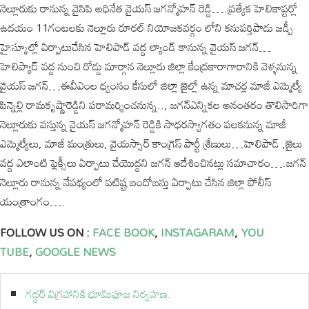
నెల్లూరుకు రానున్న వైసిపి అధినేత వైయస్ జగన్మోహన్ రెడ్డి….ప్రత్యేక హెలికాప్టర్లో
ఉదయం 11గంటలకు నెల్లూరు రూరల్ నియోజకవర్గం లోని కనుపర్తిపాడు జడ్పీ
హైస్కూల్లో ఏర్పాటుచేసిన హెలిపాడ్ వద్ద ల్యాండ్ కానున్న వైయస్ జగన్…
హెలిప్యాడ్ వద్ద నుంచి రోడ్డు మార్గాన నెల్లూరు జిల్లా కేంద్రకారాగారానికి వెళ్ళనున్న
వైయస్ జగన్…ఈవీఎంల ధ్వంసం కేసులో జిల్లా జైల్లో ఉన్న మాచర్ల మాజీ ఎమ్మెల్యే
పిన్నెల్లి రామకృష్ణారెడ్డిని పరామర్శించనున్న.., జగన్ఎన్నికల అనంతరం తొలిసారిగా
నెల్లూరుకు వస్తున్న వైయస్ జగన్మోహన్ రెడ్డికి సాధరస్వాగతం పలకనున్న మాజీ
ఎమ్మెల్యేలు, మాజీ మంత్రులు, వైయస్సార్ కాంగ్రెస్ పార్టీ శ్రేణులు…హెలిపాడ్ ,జైలు
వద్ద ఎలాంటి ఫ్లెక్సీలు ఏర్పాటు చేయొద్దని జగన్ ఆదేశించినట్లు సమాచారం….జగన్
నెల్లూరు రానున్న నేపథ్యంలో పటిష్ట బందోబస్తు ఏర్పాటు చేసిన జిల్లా పోలీస్
యంత్రాంగం….
FOLLOW US ON :
FACE BOOK
,
INSTAGARAM
,
YOU
TUBE
,
GOOGLE NEWS
గద్దర్ విగ్రహానికి భూమిపూజ నిర్వహణ.