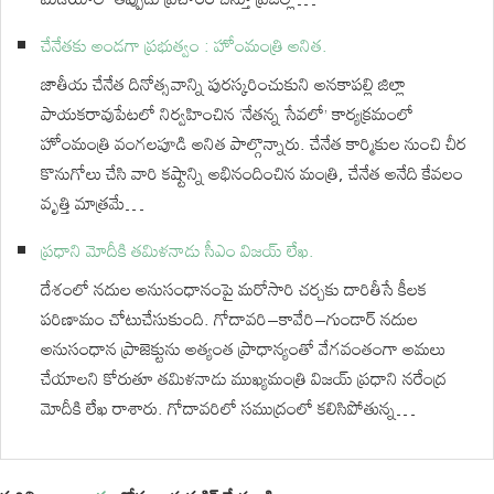
చేనేతకు అండగా ప్రభుత్వం : హోంమంత్రి అనిత.
జాతీయ చేనేత దినోత్సవాన్ని పురస్కరించుకుని అనకాపల్లి జిల్లా
పాయకరావుపేటలో నిర్వహించిన ‘నేతన్న సేవలో’ కార్యక్రమంలో
హోంమంత్రి వంగలపూడి అనిత పాల్గొన్నారు. చేనేత కార్మికుల నుంచి చీర
కొనుగోలు చేసి వారి కష్టాన్ని అభినందించిన మంత్రి, చేనేత అనేది కేవలం
వృత్తి మాత్రమే…
ప్రధాని మోదీకి తమిళనాడు సీఎం విజయ్‌ లేఖ.
దేశంలో నదుల అనుసంధానంపై మరోసారి చర్చకు దారితీసే కీలక
పరిణామం చోటుచేసుకుంది. గోదావరి–కావేరి–గుండార్ నదుల
అనుసంధాన ప్రాజెక్టును అత్యంత ప్రాధాన్యంతో వేగవంతంగా అమలు
చేయాలని కోరుతూ తమిళనాడు ముఖ్యమంత్రి విజయ్ ప్రధాని నరేంద్ర
మోదీకి లేఖ రాశారు. గోదావరిలో సముద్రంలో కలిసిపోతున్న…