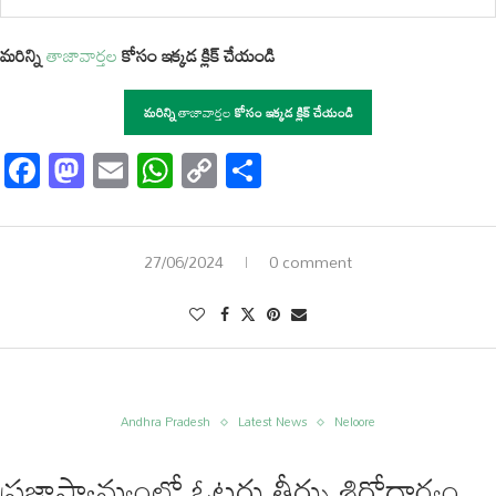
మరిన్ని
తాజావార్తల
కోసం ఇక్కడ క్లిక్ చేయండి
మరిన్ని
తాజావార్తల
కోసం ఇక్కడ క్లిక్ చేయండి
Facebook
Mastodon
Email
WhatsApp
Copy
Share
Link
27/06/2024
0 comment
Andhra Pradesh
Latest News
Neloore
ప్రజాస్వామ్యంలో ఓటరు తీర్పు శిరోధార్యం…