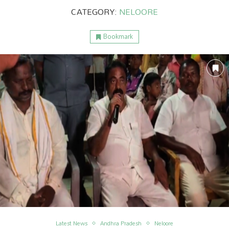
CATEGORY:
NELOORE
Bookmark
ం
అంతర్జాతీయం
Latest News
Andhra Pradesh
Neloore