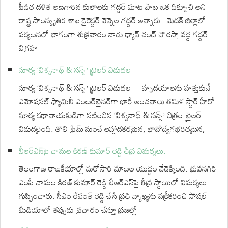
పీడిత దళిత అణగారిన కులాలకు గద్దర్ మాట పాట ఒక దిక్సూచి అని
రాష్ట్ర సాంస్కృతిక శాఖ డైరెక్టర్ వెన్నెల గద్దర్ అన్నారు . మెదక్ జిల్లాలో
పర్యటనలో భాగంగా శుక్రవారం నాడు ధ్యాన్ చంద్ చౌరస్తా వద్ద గద్దర్
విగ్రహ…
సూర్య ‘విశ్వనాథ్ & సన్స్’ ట్రైలర్ విడుదల…
సూర్య ‘విశ్వనాథ్ & సన్స్’ ట్రైలర్ విడుదల… హృదయాలను హత్తుకునే
ఎమోషనల్ ఫ్యామిలీ ఎంటర్‌టైనర్‌గా భారీ అంచనాలు తమిళ స్టార్ హీరో
సూర్య కథానాయకుడిగా నటించిన ‘విశ్వనాథ్ & సన్స్’ చిత్రం ట్రైలర్
విడుదలైంది. తొలి ఫ్రేమ్ నుంచే ఆహ్లాదకరమైన, భావోద్వేగభరితమైన,…
బీఆర్ఎస్‌పై చామల కిరణ్ కుమార్ రెడ్డి తీవ్ర విమర్శలు.
తెలంగాణ రాజకీయాల్లో మరోసారి మాటల యుద్ధం వేడెక్కింది. భువనగిరి
ఎంపీ చామల కిరణ్ కుమార్ రెడ్డి బీఆర్ఎస్‌పై తీవ్ర స్థాయిలో విమర్శలు
గుప్పించారు. సీఎం రేవంత్ రెడ్డి చేసే ప్రతి వ్యాఖ్యను వక్రీకరించి సోషల్
మీడియాలో తప్పుడు ప్రచారం చేస్తూ ప్రజల్లో…