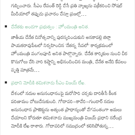
గుప్పించారు. సీఎం రేవంత్ రెడ్డి చేసే ప్రతి వ్యాఖ్యను వక్రీకరించి సోషల్
మీడియాలో తప్పుడు ప్రచారం చేస్తూ ప్రజల్లో…
చేనేతకు అండగా ప్రభుత్వం : హోంమంత్రి అనిత.
జాతీయ చేనేత దినోత్సవాన్ని పురస్కరించుకుని అనకాపల్లి జిల్లా
పాయకరావుపేటలో నిర్వహించిన ‘నేతన్న సేవలో’ కార్యక్రమంలో
హోంమంత్రి వంగలపూడి అనిత పాల్గొన్నారు. చేనేత కార్మికుల నుంచి చీర
కొనుగోలు చేసి వారి కష్టాన్ని అభినందించిన మంత్రి, చేనేత అనేది కేవలం
వృత్తి మాత్రమే…
ప్రధాని మోదీకి తమిళనాడు సీఎం విజయ్‌ లేఖ.
దేశంలో నదుల అనుసంధానంపై మరోసారి చర్చకు దారితీసే కీలక
పరిణామం చోటుచేసుకుంది. గోదావరి–కావేరి–గుండార్ నదుల
అనుసంధాన ప్రాజెక్టును అత్యంత ప్రాధాన్యంతో వేగవంతంగా అమలు
చేయాలని కోరుతూ తమిళనాడు ముఖ్యమంత్రి విజయ్ ప్రధాని నరేంద్ర
మోదీకి లేఖ రాశారు. గోదావరిలో సముద్రంలో కలిసిపోతున్న…