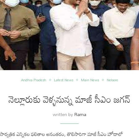
Andhra Pradesh
Latest News
Main News
Neloore
నెల్లూరుకు వెళ్ళనున్న మాజీ సీఎం జగన్
written by
Rama
సార్వత్రిక ఎన్నికల ఫలితాల అనంతరం, తొలిసారిగా మాజీ సీఎం హోదాలో