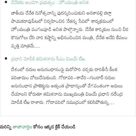
చేనేతకు అండగా ప్రభుత్వం : హోంమంత్రి అనిత.
జాతీయ చేనేత దినోత్సవాన్ని పురస్కరించుకుని అనకాపల్లి జిల్లా
పాయకరావుపేటలో నిర్వహించిన ‘నేతన్న సేవలో’ కార్యక్రమంలో
హోంమంత్రి వంగలపూడి అనిత పాల్గొన్నారు. చేనేత కార్మికుల నుంచి చీర
కొనుగోలు చేసి వారి కష్టాన్ని అభినందించిన మంత్రి, చేనేత అనేది కేవలం
వృత్తి మాత్రమే…
ప్రధాని మోదీకి తమిళనాడు సీఎం విజయ్‌ లేఖ.
దేశంలో నదుల అనుసంధానంపై మరోసారి చర్చకు దారితీసే కీలక
పరిణామం చోటుచేసుకుంది. గోదావరి–కావేరి–గుండార్ నదుల
అనుసంధాన ప్రాజెక్టును అత్యంత ప్రాధాన్యంతో వేగవంతంగా అమలు
చేయాలని కోరుతూ తమిళనాడు ముఖ్యమంత్రి విజయ్ ప్రధాని నరేంద్ర
మోదీకి లేఖ రాశారు. గోదావరిలో సముద్రంలో కలిసిపోతున్న…
మరిన్ని
తాజావార్తల
కోసం ఇక్కడ క్లిక్ చేయండి