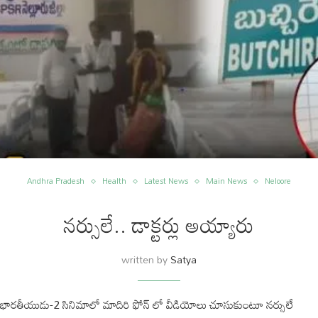
Andhra Pradesh
Health
Latest News
Main News
Neloore
నర్సులే.. డాక్టర్లు అయ్యారు
written by
Satya
భారతీయుడు-2 సినిమాలో మాదిరి ఫోన్ లో వీడియోలు చూసుకుంటూ నర్సులే