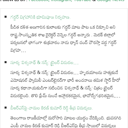
గద్దర్ విగ్రహానికి భూమిపూజ నిర్వహణ.
పీడిత దళిత అణగారిన కులాలకు గద్దర్ మాట పాట ఒక దిక్సూచి అని
రాష్ట్ర సాంస్కృతిక శాఖ డైరెక్టర్ వెన్నెల గద్దర్ అన్నారు . మెదక్ జిల్లాలో
పర్యటనలో భాగంగా శుక్రవారం నాడు ధ్యాన్ చంద్ చౌరస్తా వద్ద గద్దర్
విగ్రహ…
సూర్య ‘విశ్వనాథ్ & సన్స్’ ట్రైలర్ విడుదల…
సూర్య ‘విశ్వనాథ్ & సన్స్’ ట్రైలర్ విడుదల… హృదయాలను హత్తుకునే
ఎమోషనల్ ఫ్యామిలీ ఎంటర్‌టైనర్‌గా భారీ అంచనాలు తమిళ స్టార్ హీరో
సూర్య కథానాయకుడిగా నటించిన ‘విశ్వనాథ్ & సన్స్’ చిత్రం ట్రైలర్
విడుదలైంది. తొలి ఫ్రేమ్ నుంచే ఆహ్లాదకరమైన, భావోద్వేగభరితమైన,…
బీఆర్ఎస్‌పై చామల కిరణ్ కుమార్ రెడ్డి తీవ్ర విమర్శలు.
తెలంగాణ రాజకీయాల్లో మరోసారి మాటల యుద్ధం వేడెక్కింది. భువనగిరి
ఎంపీ చామల కిరణ్ కుమార్ రెడ్డి బీఆర్ఎస్‌పై తీవ్ర స్థాయిలో విమర్శలు