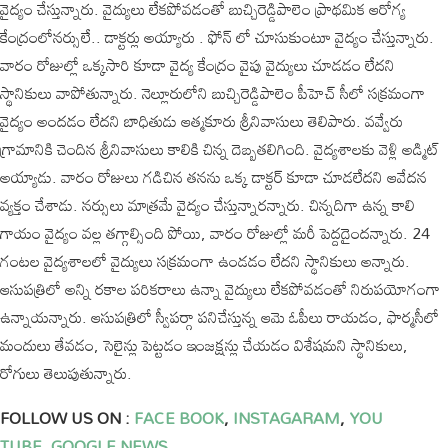
వైద్యం చేస్తున్నారు. వైద్యులు లేకపోవడంతో బుచ్చిరెడ్డిపాలెం ప్రాథమిక ఆరోగ్య
కేంద్రంలోనర్సులే.. డాక్టర్లు అయ్యారు . ఫోన్ లో చూసుకుంటూ వైద్యం చేస్తున్నారు.
వారం రోజుల్లో ఒక్కసారి కూడా వైద్య కేంద్రం వైపు వైద్యులు చూడడం లేదని
స్థానికులు వాపోతున్నారు. నెల్లూరులోని బుచ్చిరెడ్డిపాలెం పీహెచ్ సీలో సక్రమంగా
వైద్యం అందడం లేదని బాధితుడు ఆత్మకూరు శ్రీనివాసులు తెలిపారు. వవ్వేరు
గ్రామానికి చెందిన శ్రీనివాసులు కాలికి చిన్న దెబ్బతలిగింది. వైద్యశాలకు వెళ్లి అడ్మిట్
అయ్యాడు. వారం రోజులు గడిచిన తనను ఒక్క డాక్టర్ కూడా చూడలేదని ఆవేదన
వ్యక్తం చేశాడు. నర్సులు మాత్రమే వైద్యం చేస్తున్నారన్నారు. చిన్నదిగా ఉన్న కాలి
గాయం వైద్యం వల్ల తగ్గాల్సింది పోయి, వారం రోజుల్లో మరీ పెద్దదైందన్నారు. 24
గంటల వైద్యశాలలో వైద్యులు సక్రమంగా ఉండడం లేదని స్థానికులు అన్నారు.
ఆసుపత్రిలో అన్ని రకాల పరికరాలు ఉన్నా వైద్యులు లేకపోవడంతో నిరుపయోగంగా
ఉన్నాయన్నారు. ఆసుపత్రిలో స్వీపర్గా పనిచేస్తున్న ఆమె ఓపీలు రాయడం, ఫార్మసీలో
మందులు తేవడం, సెలైన్లు పెట్టడం ఇంజక్షన్లు చేయడం విశేషమని స్థానికులు,
రోగులు తెలుపుతున్నారు.
FOLLOW US ON :
FACE BOOK
,
INSTAGARAM
,
YOU
TUBE
,
GOOGLE NEWS