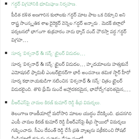
గద్దర్ విగ్రహానికి భూమిపూజ నిర్వహణ.
పీడిత దళిత అణగారిన కులాలకు గద్దర్ మాట పాట ఒక దిక్సూచి అని
రాష్ట్ర సాంస్కృతిక శాఖ డైరెక్టర్ వెన్నెల గద్దర్ అన్నారు . మెదక్ జిల్లాలో
పర్యటనలో భాగంగా శుక్రవారం నాడు ధ్యాన్ చంద్ చౌరస్తా వద్ద గద్దర్
విగ్రహ…
సూర్య ‘విశ్వనాథ్ & సన్స్’ ట్రైలర్ విడుదల…
సూర్య ‘విశ్వనాథ్ & సన్స్’ ట్రైలర్ విడుదల… హృదయాలను హత్తుకునే
ఎమోషనల్ ఫ్యామిలీ ఎంటర్‌టైనర్‌గా భారీ అంచనాలు తమిళ స్టార్ హీరో
సూర్య కథానాయకుడిగా నటించిన ‘విశ్వనాథ్ & సన్స్’ చిత్రం ట్రైలర్
విడుదలైంది. తొలి ఫ్రేమ్ నుంచే ఆహ్లాదకరమైన, భావోద్వేగభరితమైన,…
బీఆర్ఎస్‌పై చామల కిరణ్ కుమార్ రెడ్డి తీవ్ర విమర్శలు.
తెలంగాణ రాజకీయాల్లో మరోసారి మాటల యుద్ధం వేడెక్కింది. భువనగిరి
ఎంపీ చామల కిరణ్ కుమార్ రెడ్డి బీఆర్ఎస్‌పై తీవ్ర స్థాయిలో విమర్శలు
గుప్పించారు. సీఎం రేవంత్ రెడ్డి చేసే ప్రతి వ్యాఖ్యను వక్రీకరించి సోషల్
మీడియాలో తప్పుడు ప్రచారం చేస్తూ ప్రజల్లో…