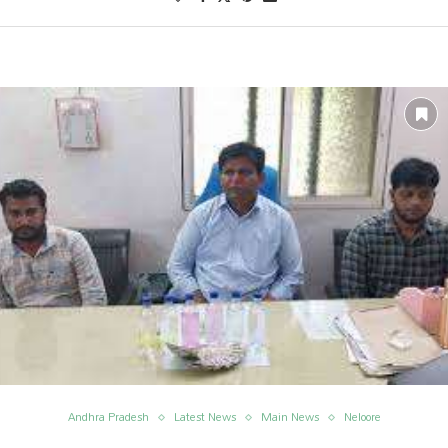
Andhra Pradesh
Latest News
Main News
Neloore