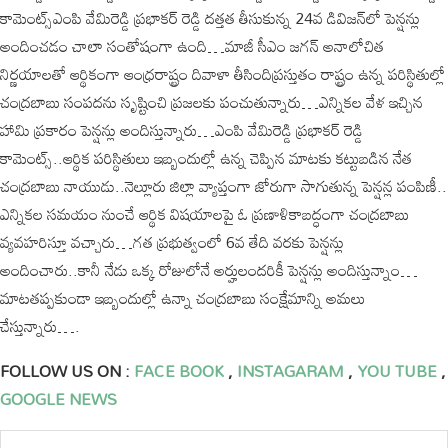
కామెంట్స్‌ఎంపి వేమిరెడ్డి ప్ర‌భాక‌ర్ రెడ్డి ద‌త్త‌త తీసుకున్న 24వ డివిజ‌న్‌లో పెన్ష‌న్లు
అందించ‌డం చాలా సంతోషంగా ఉంది…మాజీ సీఎం జ‌గ‌న్ అనాలోచిత
నిర్ణ‌యాల‌తో ఆర్థికంగా ఆంధ్ర‌రాష్ట్రం దివాళా తీసిందిప్ర‌స్తుతం రాష్ట్రం ఉన్న ప‌రిస్థితుల్లో
చంద్ర‌బాబు సంప‌ద‌ను సృష్టించి ప్ర‌జ‌ల‌కు పంచుతున్నారు…ఎన్నిక‌ల వేళ ఇచ్చిన
హామి ప్ర‌కారం పెన్ష‌న్లు అందిస్తున్నారు…ఎంపి వేమిరెడ్డి ప్ర‌భాక‌ర్ రెడ్డి
కామెంట్స్‌..ఆర్థిక ప‌రిస్థితులు ఇబ్బందుల్లో ఉన్న చెప్పిన మాట‌కు క‌ట్టుబ‌డిన నేత
చంద్ర‌బాబు నాయుడు..నెల్లూరు జిల్లా వ్యాప్తంగా జోరుగా సాగుతున్న పెన్ష‌న్ల పంపిణీ..
ఎన్నిక‌ల స‌మ‌యం నుంచే ఆర్థిక విష‌యాల‌పై ఓ ప్ర‌ణాళికాబ‌ద్ధంగా చంద్ర‌బాబు
వ్య‌వ‌హ‌రిస్తూ వ‌చ్చారు…గ‌త ప్ర‌భుత్వంలో 6వ తేది వ‌ర‌కు పెన్ష‌న్లు
అందించారు..కానీ నేడు ఒక్క రోజులోనే అర్హులంద‌రికీ పెన్ష‌న్లు అందిస్తున్నాం…
మాట‌త‌ప్ప‌కుండా ఇబ్బందుల్లో ఉన్నా చంద్ర‌బాబు సంక్షేమాన్ని అమ‌లు
చేస్తున్నారు….
FOLLOW US ON :
FACE BOOK
,
INSTAGARAM
,
YOU TUBE
,
GOOGLE NEWS