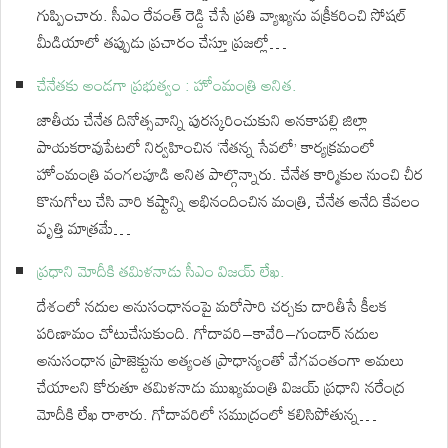
గుప్పించారు. సీఎం రేవంత్ రెడ్డి చేసే ప్రతి వ్యాఖ్యను వక్రీకరించి సోషల్
మీడియాలో తప్పుడు ప్రచారం చేస్తూ ప్రజల్లో…
చేనేతకు అండగా ప్రభుత్వం : హోంమంత్రి అనిత.
జాతీయ చేనేత దినోత్సవాన్ని పురస్కరించుకుని అనకాపల్లి జిల్లా
పాయకరావుపేటలో నిర్వహించిన ‘నేతన్న సేవలో’ కార్యక్రమంలో
హోంమంత్రి వంగలపూడి అనిత పాల్గొన్నారు. చేనేత కార్మికుల నుంచి చీర
కొనుగోలు చేసి వారి కష్టాన్ని అభినందించిన మంత్రి, చేనేత అనేది కేవలం
వృత్తి మాత్రమే…
ప్రధాని మోదీకి తమిళనాడు సీఎం విజయ్‌ లేఖ.
దేశంలో నదుల అనుసంధానంపై మరోసారి చర్చకు దారితీసే కీలక
పరిణామం చోటుచేసుకుంది. గోదావరి–కావేరి–గుండార్ నదుల
అనుసంధాన ప్రాజెక్టును అత్యంత ప్రాధాన్యంతో వేగవంతంగా అమలు
చేయాలని కోరుతూ తమిళనాడు ముఖ్యమంత్రి విజయ్ ప్రధాని నరేంద్ర
మోదీకి లేఖ రాశారు. గోదావరిలో సముద్రంలో కలిసిపోతున్న…