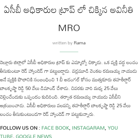
ఏసీబీ అధికారుల ట్రాప్ లో చిక్కిన అవినీతి
MRO
written by
Rama
నెల్లూరు జిల్లాలో ఏసీబీ అధికారుల ట్రాప్ కు ఎమ్మార్వో చిక్కాడు. ఒక వ్యక్తి వద్ద లంచం
తీసుకుంటూ రెడ్ హ్యాండెడ్ గా పట్టుబడ్డాడు. వడ్లమూడి వెంకట రమణయ్య నాయుడు
అనే వ్యక్తికి పొలానికి సంబంధించి 1 బీ అడంగల్ కోసం ముత్తుకూరు తహశీల్దార్
బాలకృష్ణా రెడ్డి 50 వేలు డిమాండ్ చేశాడు. చివరకు వారి మధ్య 25 వేలు
చెల్లించేందుకు ఒప్పందం కుదిరింది. తర్వాత రమణయ్య నాయుడు ఏసీబీని
ఆశ్రయించాడు. ఏసీబీ అధికారులు వలపన్ని తహశీల్దార్ బాలకృష్ణా రెడ్డి 25 వేలు
లంచం తీసుకుంటుండగా రెడ్ హ్యాండెడ్ గా పట్టుకున్నారు.
FOLLOW US ON :
FACE BOOK
,
INSTAGARAM
,
YOU
TUBE
,
GOOGLE NEWS