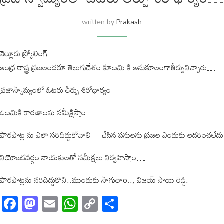
written by
Prakash
నెల్లూరు స్క్రోలింగ్..
ఆంధ్ర రాష్ట్ర ప్రజలందరూ తెలుగుదేశం కూటమి కి అనుకూలంగాతీర్పునిచ్చారు…
ప్రజాస్వామ్యంలో ఓటరు తీర్పు శిరోధార్యం…
ఓటమికి కారణాలను సమీక్షిస్తాం..
పొరపాట్ల ను ఎలా సరిదిద్దుకోవాలి… చేసిన పనులను ప్రజల ఎందుకు ఆదరించలేదు
నియోజకవర్గం నాయకులతో సమీక్షలు నిర్వహిస్తాం…
పొరపాట్లను సరిదిద్దుకొని..ముందుకు సాగుతాo.., విజయ్ సాయి రెడ్డి.
Facebook
Mastodon
Email
WhatsApp
Copy
Share
Link