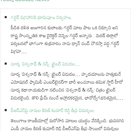
గద్దర్ విగ్రహానికి భూమిపూజ నిర్వహణ.
పీడిత దళిత అణగారిన కులాలకు గద్దర్ మాట పాట ఒక దిక్సూచి అని
రాష్ట్ర సాంస్కృతిక శాఖ డైరెక్టర్ వెన్నెల గద్దర్ అన్నారు . మెదక్ జిల్లాలో
పర్యటనలో భాగంగా శుక్రవారం నాడు ధ్యాన్ చంద్ చౌరస్తా వద్ద గద్దర్
విగ్రహ…
సూర్య ‘విశ్వనాథ్ & సన్స్’ ట్రైలర్ విడుదల…
సూర్య ‘విశ్వనాథ్ & సన్స్’ ట్రైలర్ విడుదల… హృదయాలను హత్తుకునే
ఎమోషనల్ ఫ్యామిలీ ఎంటర్‌టైనర్‌గా భారీ అంచనాలు తమిళ స్టార్ హీరో
సూర్య కథానాయకుడిగా నటించిన ‘విశ్వనాథ్ & సన్స్’ చిత్రం ట్రైలర్
విడుదలైంది. తొలి ఫ్రేమ్ నుంచే ఆహ్లాదకరమైన, భావోద్వేగభరితమైన,…
బీఆర్ఎస్‌పై చామల కిరణ్ కుమార్ రెడ్డి తీవ్ర విమర్శలు.
తెలంగాణ రాజకీయాల్లో మరోసారి మాటల యుద్ధం వేడెక్కింది. భువనగిరి
ఎంపీ చామల కిరణ్ కుమార్ రెడ్డి బీఆర్ఎస్‌పై తీవ్ర స్థాయిలో విమర్శలు