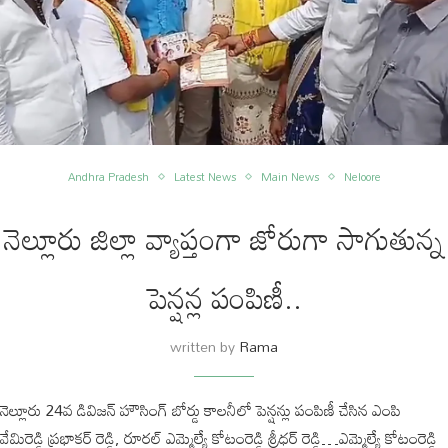
Andhra Pradesh
Latest News
Main News
Neloore
నెల్లూరు జిల్లా వ్యాప్తంగా జోరుగా సాగుతున్న
పెన్ష‌న్ల పంపిణీ..
written by
Rama
నెల్లూరు 24వ డివిజ‌న్ హౌసింగ్ బోర్డు కాల‌నీలో పెన్ష‌న్లు పంపిణీ చేసిన ఎంపి
వేమిరెడ్డి ప్ర‌భాక‌ర్ రెడ్డి, రూర‌ల్ ఎమ్మెల్యే కోటంరెడ్డి శ్రీ‌ధ‌ర్ రెడ్డి…ఎమ్మెల్యే కోటంరెడ్డి