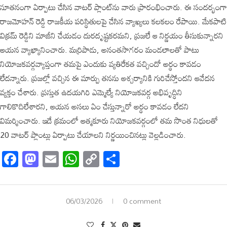
నూతనంగా ఏర్పాటు చేసిన వాటర్ ప్లాంట్‌ను వారు ప్రారంభించారు. ఈ సందర్భంగా
రాజమోహన్ రెడ్డి రాజకీయ పరిస్థితులపై చేసిన వ్యాఖ్యలు కలకలం రేపాయి. మేకపాటి
విక్రమ్ రెడ్డిని మాజీని చేయడం దురదృష్టకరమని, ప్రజలే ఆ నిర్ణయం తీసుకున్నారని
ఆయన వ్యాఖ్యానించారు. మర్రిపాడు, అనంతసాగరం మండలాలతో పాటు
నియోజకవర్గవ్యాప్తంగా తమపై ఎందుకు వ్యతిరేకత వచ్చిందో అర్థం కావడం
లేదన్నారు. ప్రజల్లో వచ్చిన ఈ మార్పు తనను ఆశ్చర్యానికి గురిచేస్తోందని ఆవేదన
వ్యక్తం చేశారు. ప్రస్తుత ఉదయగిరి ఎమ్మెల్యే నియోజకవర్గ అభివృద్ధిని
గాలికొదిలేశారని, ఆయన అసలు ఏం చేస్తున్నారో అర్థం కావడం లేదని
విమర్శించారు. ఇదే క్రమంలో ఆత్మకూరు నియోజకవర్గంలో తమ సొంత నిధులతో
20 వాటర్ ప్లాంట్లు ఏర్పాటు చేయాలని నిర్ణయించినట్లు వెల్లడించారు.
Facebook
Mastodon
Email
WhatsApp
Copy
Share
Link
06/03/2026
0 comment