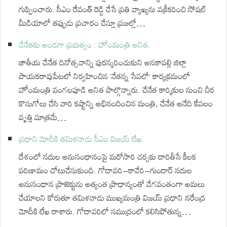
గుప్పించారు. సీఎం రేవంత్ రెడ్డి చేసే ప్రతి వ్యాఖ్యను వక్రీకరించి సోషల్
మీడియాలో తప్పుడు ప్రచారం చేస్తూ ప్రజల్లో…
చేనేతకు అండగా ప్రభుత్వం : హోంమంత్రి అనిత.
జాతీయ చేనేత దినోత్సవాన్ని పురస్కరించుకుని అనకాపల్లి జిల్లా
పాయకరావుపేటలో నిర్వహించిన ‘నేతన్న సేవలో’ కార్యక్రమంలో
హోంమంత్రి వంగలపూడి అనిత పాల్గొన్నారు. చేనేత కార్మికుల నుంచి చీర
కొనుగోలు చేసి వారి కష్టాన్ని అభినందించిన మంత్రి, చేనేత అనేది కేవలం
వృత్తి మాత్రమే…
ప్రధాని మోదీకి తమిళనాడు సీఎం విజయ్‌ లేఖ.
దేశంలో నదుల అనుసంధానంపై మరోసారి చర్చకు దారితీసే కీలక
పరిణామం చోటుచేసుకుంది. గోదావరి–కావేరి–గుండార్ నదుల
అనుసంధాన ప్రాజెక్టును అత్యంత ప్రాధాన్యంతో వేగవంతంగా అమలు
చేయాలని కోరుతూ తమిళనాడు ముఖ్యమంత్రి విజయ్ ప్రధాని నరేంద్ర
మోదీకి లేఖ రాశారు. గోదావరిలో సముద్రంలో కలిసిపోతున్న…