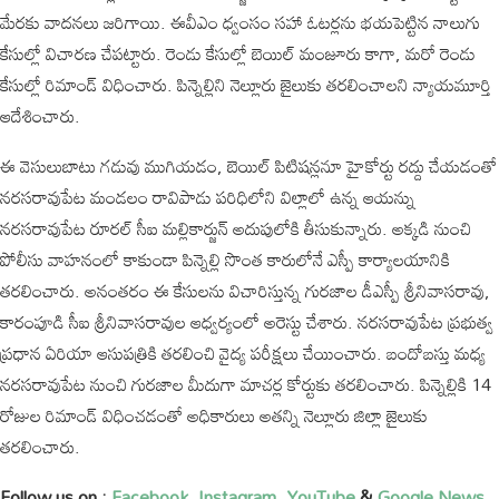
మేరకు వాదనలు జరిగాయి. ఈవీఎం ధ్వంసం సహా ఓటర్లను భయపెట్టిన నాలుగు
కేసుల్లో విచారణ చేపట్టారు. రెండు కేసుల్లో బెయిల్‌ మంజూరు కాగా, మరో రెండు
కేసుల్లో రిమాండ్‌ విధించారు. పిన్నెల్లిని నెల్లూరు జైలుకు తరలించాలని న్యాయమూర్తి
ఆదేశించారు.
ఈ వెసులుబాటు గడువు ముగియడం, బెయిల్‌ పిటిషన్లనూ హైకోర్టు రద్దు చేయడంతో
నరసరావుపేట మండలం రావిపాడు పరిధిలోని విల్లాలో ఉన్న ఆయన్ను
నరసరావుపేట రూరల్‌ సీఐ మల్లికార్జున్‌ అదుపులోకి తీసుకున్నారు. అక్కడి నుంచి
పోలీసు వాహనంలో కాకుండా పిన్నెల్లి సొంత కారులోనే ఎస్పీ కార్యాలయానికి
తరలించారు. అనంతరం ఈ కేసులను విచారిస్తున్న గురజాల డీఎస్పీ శ్రీనివాసరావు,
కారంపూడి సీఐ శ్రీనివాసరావుల ఆధ్వర్యంలో అరెస్టు చేశారు. నరసరావుపేట ప్రభుత్వ
ప్రధాన ఏరియా ఆసుపత్రికి తరలించి వైద్య పరీక్షలు చేయించారు. బందోబస్తు మధ్య
నరసరావుపేట నుంచి గురజాల మీదుగా మాచర్ల కోర్టుకు తరలించారు. పిన్నెల్లికి 14
రోజుల రిమాండ్ విధించడంతో అధికారులు అతన్ని నెల్లూరు జిల్లా జైలుకు
తరలించారు.
Follow us on :
Facebook,
Instagram,
YouTube
&
Google News