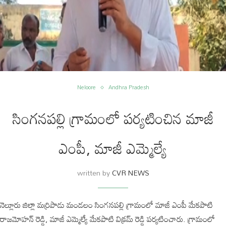
Neloore
Andhra Pradesh
సింగనపల్లి గ్రామంలో పర్యటించిన మాజీ
ఎంపీ, మాజీ ఎమ్మెల్యే
written by
CVR NEWS
నెల్లూరు జిల్లా మర్రిపాడు మండలం సింగనపల్లి గ్రామంలో మాజీ ఎంపీ మేకపాటి
రాజమోహన్ రెడ్డి, మాజీ ఎమ్మెల్యే మేకపాటి విక్రమ్ రెడ్డి పర్యటించారు. గ్రామంలో