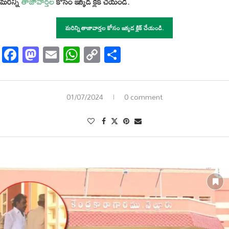
మరిన్ని
తాజావార్తల
కోసం ఇక్కడ క్లిక్ చేయండి.
మరిన్ని తాజావార్తల కోసం ఇక్కడ క్లిక్ చేయండి.
Facebook
Mastodon
Email
WhatsApp
Copy
Share
Link
01/07/2024
0 comment