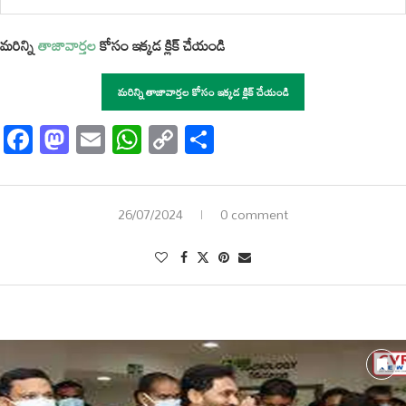
మరిన్ని
తాజావార్తల
కోసం ఇక్కడ క్లిక్ చేయండి
మరిన్ని తాజావార్తల కోసం ఇక్కడ క్లిక్ చేయండి
Facebook
Mastodon
Email
WhatsApp
Copy
Share
Link
26/07/2024
0 comment