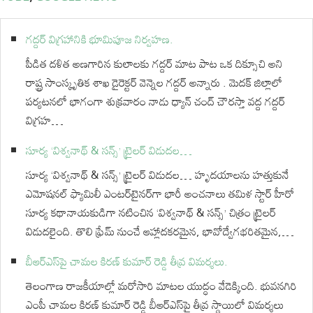
గద్దర్ విగ్రహానికి భూమిపూజ నిర్వహణ.
పీడిత దళిత అణగారిన కులాలకు గద్దర్ మాట పాట ఒక దిక్సూచి అని
రాష్ట్ర సాంస్కృతిక శాఖ డైరెక్టర్ వెన్నెల గద్దర్ అన్నారు . మెదక్ జిల్లాలో
పర్యటనలో భాగంగా శుక్రవారం నాడు ధ్యాన్ చంద్ చౌరస్తా వద్ద గద్దర్
విగ్రహ…
సూర్య ‘విశ్వనాథ్ & సన్స్’ ట్రైలర్ విడుదల…
సూర్య ‘విశ్వనాథ్ & సన్స్’ ట్రైలర్ విడుదల… హృదయాలను హత్తుకునే
ఎమోషనల్ ఫ్యామిలీ ఎంటర్‌టైనర్‌గా భారీ అంచనాలు తమిళ స్టార్ హీరో
సూర్య కథానాయకుడిగా నటించిన ‘విశ్వనాథ్ & సన్స్’ చిత్రం ట్రైలర్
విడుదలైంది. తొలి ఫ్రేమ్ నుంచే ఆహ్లాదకరమైన, భావోద్వేగభరితమైన,…
బీఆర్ఎస్‌పై చామల కిరణ్ కుమార్ రెడ్డి తీవ్ర విమర్శలు.
తెలంగాణ రాజకీయాల్లో మరోసారి మాటల యుద్ధం వేడెక్కింది. భువనగిరి
ఎంపీ చామల కిరణ్ కుమార్ రెడ్డి బీఆర్ఎస్‌పై తీవ్ర స్థాయిలో విమర్శలు