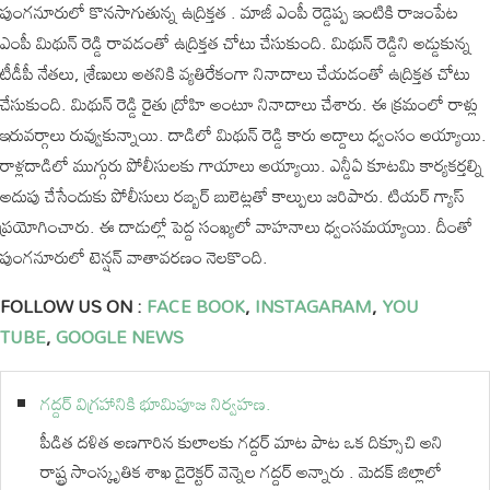
పుంగనూరులో కొనసాగుతున్న ఉద్రిక్తత . మాజీ ఎంపీ రెడ్డెప్ప ఇంటికి రాజంపేట
ఎంపీ మిథున్ రెడ్డి రావడంతో ఉద్రిక్తత చోటు చేసుకుంది. మిథున్ రెడ్డిని అడ్డుకున్న
టీడీపీ నేతలు, శ్రేణులు అతనికి వ్యతిరేకంగా నినాదాలు చేయడంతో ఉద్రిక్తత చోటు
చేసుకుంది. మిథున్ రెడ్డి రైతు ద్రోహి అంటూ నినాదాలు చేశారు. ఈ క్రమంలో రాళ్లు
ఇరువర్గాలు రువ్వుకున్నాయి. దాడిలో మిథున్‌ రెడ్డి కారు అద్దాలు ధ్వంసం అయ్యాయి.
రాళ్లదాడిలో ముగ్గురు పోలీసులకు గాయాలు అయ్యాయి. ఎన్డీఏ కూటమి కార్యకర్తల్ని
అదుపు చేసేందుకు పోలీసులు రబ్బర్‌ బులెట్లతో కాల్పులు జరిపారు. టియర్ గ్యాస్
ప్రయోగించారు. ఈ దాడుల్లో పెద్ద సంఖ్యలో వాహనాలు ధ్వంసమయ్యాయి. దీంతో
పుంగనూరులో టెన్షన్ వాతావరణం నెలకొంది.
FOLLOW US ON :
FACE BOOK
,
INSTAGARAM
,
YOU
TUBE
,
GOOGLE NEWS
గద్దర్ విగ్రహానికి భూమిపూజ నిర్వహణ.
పీడిత దళిత అణగారిన కులాలకు గద్దర్ మాట పాట ఒక దిక్సూచి అని
రాష్ట్ర సాంస్కృతిక శాఖ డైరెక్టర్ వెన్నెల గద్దర్ అన్నారు . మెదక్ జిల్లాలో