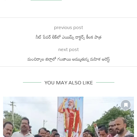
previous post
నీట్‌ పేపర్‌ లీక్‌లో ఎయిమ్స్ డాక్టర్స్ కీలక పాత్ర
next post
మంచిర్యాల జిల్లాలో గంజాయి అమ్ముతున్న మహిళ అరెస్ట్
YOU MAY ALSO LIKE