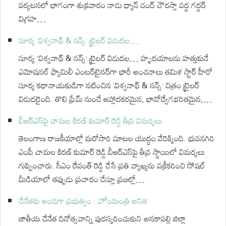
పర్యటనలో భాగంగా శుక్రవారం నాడు ధ్యాన్ చంద్ చౌరస్తా వద్ద గద్దర్
విగ్రహ…
సూర్య ‘విశ్వనాథ్ & సన్స్’ ట్రైలర్ విడుదల…
సూర్య ‘విశ్వనాథ్ & సన్స్’ ట్రైలర్ విడుదల… హృదయాలను హత్తుకునే
ఎమోషనల్ ఫ్యామిలీ ఎంటర్‌టైనర్‌గా భారీ అంచనాలు తమిళ స్టార్ హీరో
సూర్య కథానాయకుడిగా నటించిన ‘విశ్వనాథ్ & సన్స్’ చిత్రం ట్రైలర్
విడుదలైంది. తొలి ఫ్రేమ్ నుంచే ఆహ్లాదకరమైన, భావోద్వేగభరితమైన,…
బీఆర్ఎస్‌పై చామల కిరణ్ కుమార్ రెడ్డి తీవ్ర విమర్శలు.
తెలంగాణ రాజకీయాల్లో మరోసారి మాటల యుద్ధం వేడెక్కింది. భువనగిరి
ఎంపీ చామల కిరణ్ కుమార్ రెడ్డి బీఆర్ఎస్‌పై తీవ్ర స్థాయిలో విమర్శలు
గుప్పించారు. సీఎం రేవంత్ రెడ్డి చేసే ప్రతి వ్యాఖ్యను వక్రీకరించి సోషల్
మీడియాలో తప్పుడు ప్రచారం చేస్తూ ప్రజల్లో…
చేనేతకు అండగా ప్రభుత్వం : హోంమంత్రి అనిత.
జాతీయ చేనేత దినోత్సవాన్ని పురస్కరించుకుని అనకాపల్లి జిల్లా