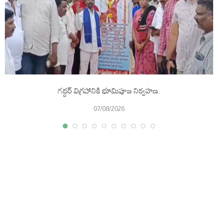
గద్దర్ విగ్రహానికి భూమిపూజ నిర్వహణ.
07/08/2026