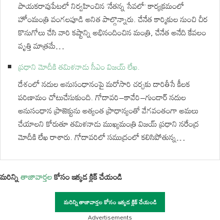
పాయకరావుపేటలో నిర్వహించిన ‘నేతన్న సేవలో’ కార్యక్రమంలో
హోంమంత్రి వంగలపూడి అనిత పాల్గొన్నారు. చేనేత కార్మికుల నుంచి చీర
కొనుగోలు చేసి వారి కష్టాన్ని అభినందించిన మంత్రి, చేనేత అనేది కేవలం
వృత్తి మాత్రమే…
ప్రధాని మోదీకి తమిళనాడు సీఎం విజయ్‌ లేఖ.
దేశంలో నదుల అనుసంధానంపై మరోసారి చర్చకు దారితీసే కీలక
పరిణామం చోటుచేసుకుంది. గోదావరి–కావేరి–గుండార్ నదుల
అనుసంధాన ప్రాజెక్టును అత్యంత ప్రాధాన్యంతో వేగవంతంగా అమలు
చేయాలని కోరుతూ తమిళనాడు ముఖ్యమంత్రి విజయ్ ప్రధాని నరేంద్ర
మోదీకి లేఖ రాశారు. గోదావరిలో సముద్రంలో కలిసిపోతున్న…
మరిన్ని
తాజావార్తల
కోసం ఇక్కడ క్లిక్ చేయండి
మరిన్ని తాజావార్తల కోసం ఇక్కడ క్లిక్ చేయండి
Advertisements