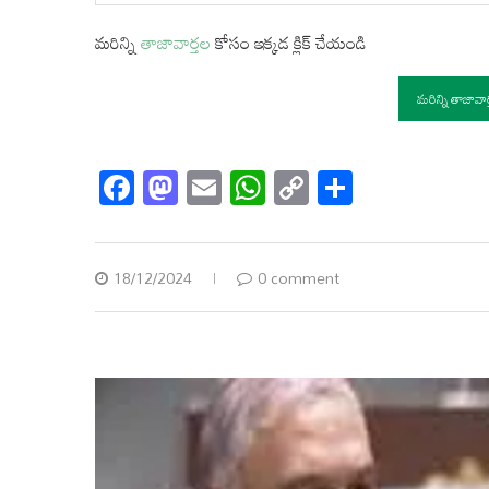
మరిన్ని
తాజావార్తల
కోసం ఇక్కడ క్లిక్ చేయండి
మరిన్ని తాజావా
Facebook
Mastodon
Email
WhatsApp
Copy
Share
Link
18/12/2024
0 comment