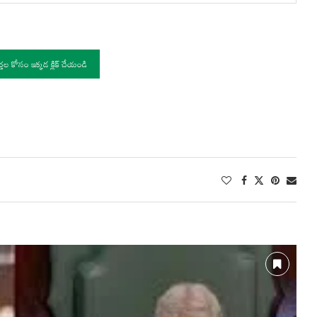
ర్తల కోసం ఇక్కడ క్లిక్ చేయండి