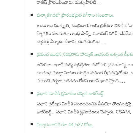
రాజేష్ ప్రారంభించారు. మున్సిపాలిటీ…
మల్కాజ్‌గిరిలో ప్రారంభమైన బోనాల సంబరాలు.
తెలంగాణ సంస్కృతి, సంప్రదాయాలకు ప్రతీకగా నిలిచే బోన
స్వాగతం పలుకుతూ గాంధీ పార్క్, వినాయక్ నగర్, నేరేడ్‌మె
బ్యానర్లు ఏర్పాటు చేశారు. రంగురంగుల…
ప్రపంచ ఇంధన సరఫరాకు హార్ముజ్ జలసంధి అత్యంత కీలక
అమెరికా–ఇరాన్ మధ్య ఉద్రిక్తతలు మరోసారి ప్రపంచాన్ని ఆ
జలసంధి చుట్టూ మాటల యుద్ధం మరింత తీవ్రమవుతోంది. ఒ
ఎలాంటి చర్చలు జరగడం లేదని ఇరాన్ ఖండిస్తోంది.…
ప్రధాని మోదీకి క్షమాపణ చెప్పిన జుకర్⁬బర్గ్.
ప్రధాని నరేంద్ర మోదీకి సంబంధించిన వీడియో తొలగింపుపై 
జుకర్‌బర్గ్.. ప్రధాని మోదీకి క్షమాపణలు చెప్పారు. CSAM, డీ
విద్యారంగానికి రూ.44,527 కోట్లు.