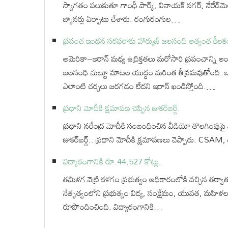
స్వాగతం పలుకుతూ గాంధీ పార్క్, వినాయక్ నగర్, నేరేడ్‌మె
బ్యానర్లు ఏర్పాటు చేశారు. రంగురంగుల…
ప్రపంచ ఇంధన సరఫరాకు హార్ముజ్ జలసంధి అత్యంత కీలక
అమెరికా–ఇరాన్ మధ్య ఉద్రిక్తతలు మరోసారి ప్రపంచాన్ని ఆ
జలసంధి చుట్టూ మాటల యుద్ధం మరింత తీవ్రమవుతోంది. ఒ
ఎలాంటి చర్చలు జరగడం లేదని ఇరాన్ ఖండిస్తోంది.…
ప్రధాని మోదీకి క్షమాపణ చెప్పిన జుకర్⁬బర్గ్.
ప్రధాని నరేంద్ర మోదీకి సంబంధించిన వీడియో తొలగింపుపై 
జుకర్‌బర్గ్.. ప్రధాని మోదీకి క్షమాపణలు చెప్పారు. CSAM, డీ
విద్యారంగానికి రూ.44,527 కోట్లు.
తమిళగ వెట్రి కళగం ప్రభుత్వం అధికారంలోకి వచ్చిన తర్వాత తొల
నేతృత్వంలోని ప్రభుత్వం విద్య, సంక్షేమం, యువత, మహిళల స
రూపొందించింది. విద్యారంగానికి…