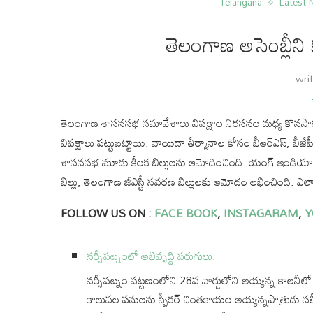
Telangana
Latest
తెలంగాణ అసెంబ్లీని
wri
తెలంగాణ శాసనసభ సమావేశాలు విపక్షాల నిరసనల మధ్య కొనసాగుతున
విపక్షాలు పట్టుబట్టాయి. వాయిదా తీర్మానాల కోసం బీఆర్ఎస్, బీజే
శాసనసభ మూడు కీలక బిల్లులను ఆమోదించింది. యంగ్‌ ఇండియా ఫిజికల్‌
బిల్లు, తెలంగాణ జీఎస్టీ సవరణ బిల్లులకు ఆమోదం లభించింది. ఎ
FOLLOW US ON :
FACE BOOK
,
INSTAGARAM
,
Y
నర్సీపట్నంలో అభివృద్ధి పరుగులు.
నర్సీపట్నం పట్టణంలోని 28వ వార్డులోని అయ్యన్న కాలనీలో ర
కాలువల పనులను స్పీకర్ చింతకాయల అయ్యన్నపాత్రుడు సత