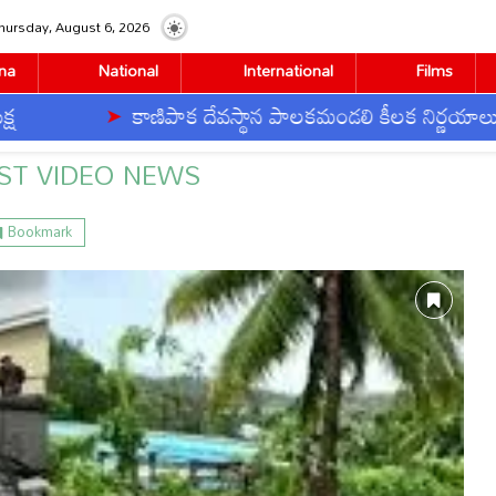
hursday, August 6, 2026
na
National
International
Films
ాక దేవస్థాన పాలకమండలి కీలక నిర్ణయాలు
తెనాలిల
News"
ST VIDEO NEWS
Bookmark