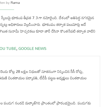
tten by
Rama
ర్ స్కేలుపై భూకంప తీవ్రత 7.3 గా నమోదైంది. దేశంలో అతిపెద్ద నగరమైన
న్నట్లు అధికారులు వెల్లడించారు. భూకంపం తర్వాత పలుమార్లు అదే
లుత సునామీ హెచ్చరికలు కూడా జారీ చేసినా కొంతసేపటి తర్వాత వాటిని
OU TUBE
,
GOOGLE NEWS
ెండు కోట్ల 28 లక్షల నిధులతో నూతనంగా నిర్మించిన సీసీ రోడ్లు,
ీమణి చింతకాయల పద్మావతి, టీడీపీ పట్టణ అధ్యక్షులు చింతకాయల
ాల పండుగ సందడి మల్కాజ్‌గిరి ప్రాంతంలో ప్రారంభమైంది. పండుగకు