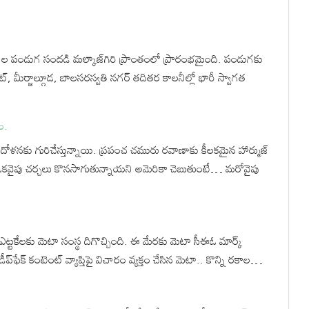
ాల పండుగ సందడి మల్కాజ్‌గిరి ప్రాంతంలో ప్రారంభమైంది. పండుగకు
ట్, మీర్జాల్గూడ, బాలసరస్వతి నగర్ తదితర కాలనీల్లో భారీ స్వాగత
ం.
ందోళనకు గురిచేస్తున్నాయి. ప్రపంచ చమురు రవాణాకు కీలకమైన హార్ముజ్
కవైపు చర్చలు కొనసాగుతున్నాయని అమెరికా చెబుతుంటే… మరోవైపు
ఎట్టకేలకు మెటా సంస్థ దిగొచ్చింది. ఈ మేరకు మెటా సీఈఓ మార్క్
ప్‌ఫేక్‌ కంటెంట్‌ వ్యాప్తిపై విచారం వ్యక్తం చేసిన మెటా.. కొన్ని రకాల…