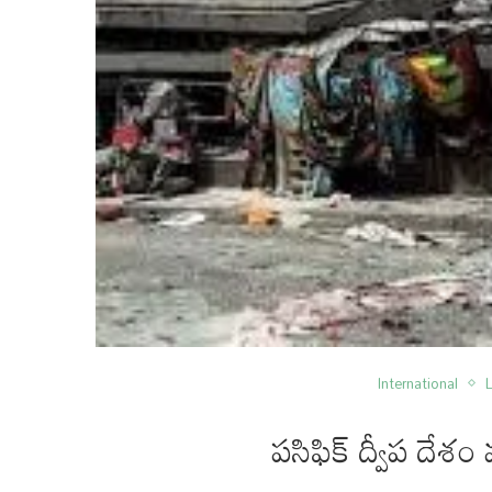
International
పసిఫిక్ ద్వీప దే