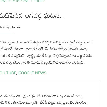
 News
Main News
Political
 కుదిపేసిన లగచర్ల ఘటన..
tten by
Rama
్నాయి. వికారాబాద్‌ జిల్లా లగచర్ల ఘటనపై అసెంబ్లీలో చర్చించాలని
పీ డిమాండ్‌ చేశాయి. అయితే బీఆర్ఎస్, బీజేపీ సభ్యుల నిరసనల మధ్యే
 ఎడ్యుకేషన్‌, స్పోర్ట్స్‌ వర్సిటీ బిల్లు, విశ్వవిద్యాలయాల చట్ట సవరణ
లాంటి చర్చ లేకుండానే ఈ మూడు బిల్లులకు సభ ఆమోదం తెలిపింది.
OU TUBE
,
GOOGLE NEWS
ెండు కోట్ల 28 లక్షల నిధులతో నూతనంగా నిర్మించిన సీసీ రోడ్లు,
ీమణి చింతకాయల పద్మావతి, టీడీపీ పట్టణ అధ్యక్షులు చింతకాయల