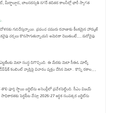
ట్, మీర్జాల్గూడ, బాలసరస్వతి నగర్ తదితర కాలనీల్లో భారీ స్వాగత
ం.
ందోళనకు గురిచేస్తున్నాయి. ప్రపంచ చమురు రవాణాకు కీలకమైన హార్ముజ్
కవైపు చర్చలు కొనసాగుతున్నాయని అమెరికా చెబుతుంటే… మరోవైపు
ఎట్టకేలకు మెటా సంస్థ దిగొచ్చింది. ఈ మేరకు మెటా సీఈఓ మార్క్
ప్‌ఫేక్‌ కంటెంట్‌ వ్యాప్తిపై విచారం వ్యక్తం చేసిన మెటా.. కొన్ని రకాల…
ి పూర్తి స్థాయి బడ్జెట్‌ను అసెంబ్లీలో ప్రవేశపెట్టింది. సీఎం విజయ్
ాధికారతకు పెద్దపీట వేస్తూ 2026-27 ఆర్థిక సంవత్సర బడ్జెట్‌ను