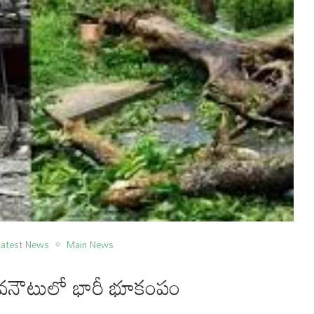
Latest News
Main News
శం వనౌటులో భారీ భూకంపం