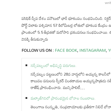
wri
పసిఫిక్ ద్వీప దేశం వనౌటులో భారీ భూకంపం సంభవించింది. రిక్ట
పోర్ట్ విలాకు పశ్చిమాన 57 కిలోమీటర్ల లోతులో భూకంప కేంద్రం ఉ
ప్రాంతంలో 5.5 తీవ్రతతో మరోసారి ప్రకంపనలు సంభవించాయి. తొ
వెనక్కి తీసుకున్నారు
FOLLOW US ON :
FACE BOOK
,
INSTAGARAM
,
Y
నర్సీపట్నంలో అభివృద్ధి పరుగులు.
నర్సీపట్నం పట్టణంలోని 28వ వార్డులోని అయ్యన్న కాలనీలో ర
కాలువల పనులను స్పీకర్ చింతకాయల అయ్యన్నపాత్రుడు సత
రాజేష్ ప్రారంభించారు. మున్సిపాలిటీ…
మల్కాజ్‌గిరిలో ప్రారంభమైన బోనాల సంబరాలు.
తెలంగాణ సంస్కృతి, సంప్రదాయాలకు ప్రతీకగా నిలిచే బోన