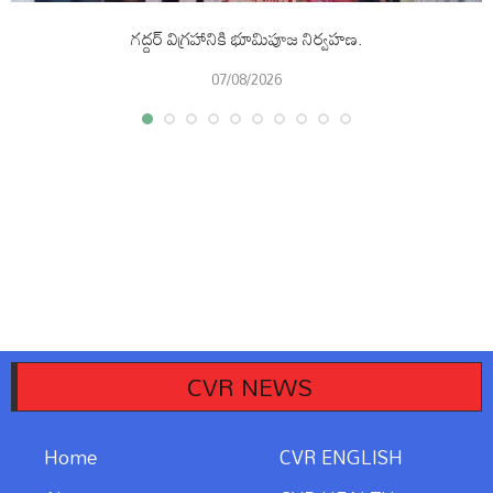
గద్దర్ విగ్రహానికి భూమిపూజ నిర్వహణ.
07/08/2026
CVR NEWS
Home
CVR ENGLISH