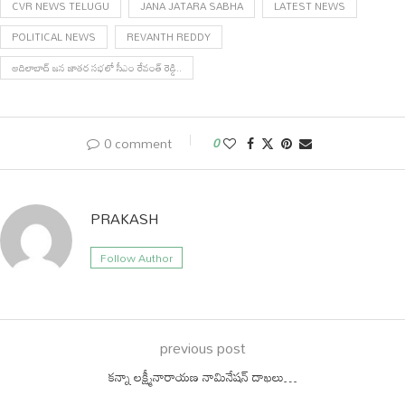
CVR NEWS TELUGU
JANA JATARA SABHA
LATEST NEWS
POLITICAL NEWS
REVANTH REDDY
ఆదిలాబాద్‌ జన జాతర సభలో సీఎం రేవంత్ రెడ్డి..
0 comment
0
PRAKASH
Follow Author
previous post
కన్నా లక్ష్మీనారాయణ నామినేషన్ దాఖలు…