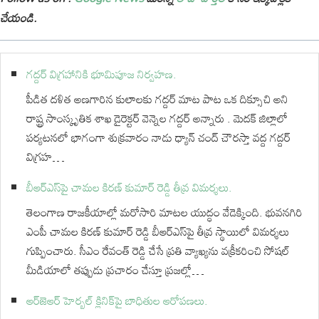
చేయండి.
గద్దర్ విగ్రహానికి భూమిపూజ నిర్వహణ.
పీడిత దళిత అణగారిన కులాలకు గద్దర్ మాట పాట ఒక దిక్సూచి అని
రాష్ట్ర సాంస్కృతిక శాఖ డైరెక్టర్ వెన్నెల గద్దర్ అన్నారు . మెదక్ జిల్లాలో
పర్యటనలో భాగంగా శుక్రవారం నాడు ధ్యాన్ చంద్ చౌరస్తా వద్ద గద్దర్
విగ్రహ…
బీఆర్ఎస్‌పై చామల కిరణ్ కుమార్ రెడ్డి తీవ్ర విమర్శలు.
తెలంగాణ రాజకీయాల్లో మరోసారి మాటల యుద్ధం వేడెక్కింది. భువనగిరి
ఎంపీ చామల కిరణ్ కుమార్ రెడ్డి బీఆర్ఎస్‌పై తీవ్ర స్థాయిలో విమర్శలు
గుప్పించారు. సీఎం రేవంత్ రెడ్డి చేసే ప్రతి వ్యాఖ్యను వక్రీకరించి సోషల్
మీడియాలో తప్పుడు ప్రచారం చేస్తూ ప్రజల్లో…
ఆర్‌జెఆర్ హెర్బల్ క్లినిక్‌పై బాధితుల ఆరోపణలు.