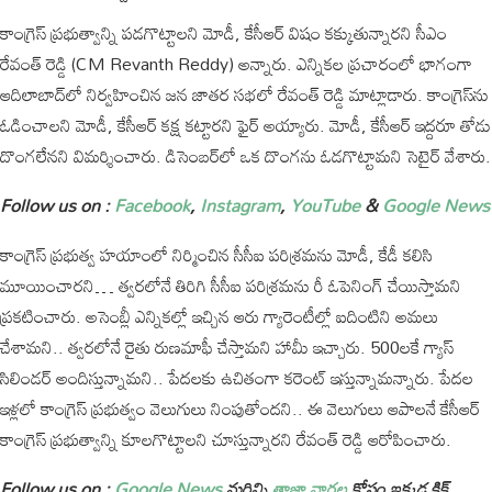
కాంగ్రెస్ ప్రభుత్వాన్ని పడగొట్టాలని మోడీ, కేసీఆర్ విషం కక్కుతున్నారని సీఎం
రేవంత్ రెడ్డి (CM Revanth Reddy) అన్నారు. ఎన్నికల ప్రచారంలో భాగంగా
ఆదిలాబాద్‌లో నిర్వహించిన జన జాతర సభలో రేవంత్ రెడ్డి మాట్లాడారు. కాంగ్రెస్‌ను
ఓడించాలని మోడీ, కేసీఆర్ కక్ష కట్టారని ఫైర్ అయ్యారు. మోడీ, కేసీఆర్ ఇద్దరూ తోడు
దొంగలేనని విమర్శించారు. డిసెంబర్‌లో ఒక దొంగను ఓడగొట్టామని సెటైర్ వేశారు.
Follow us on :
Facebook
,
Instagram
,
YouTube
&
Google News
కాంగ్రెస్ ప్రభుత్వ హయాంలో నిర్మించిన సీసీఐ పరిశ్రమను మోడీ, కేడీ కలిసి
మూయించారని… త్వరలోనే తిరిగి సీసీఐ పరిశ్రమను రీ ఓపెనింగ్ చేయిస్తామని
ప్రకటించారు. అసెంబ్లీ ఎన్నికల్లో ఇచ్చిన ఆరు గ్యారెంటీల్లో ఐదింటిని అమలు
చేశామని.. త్వరలోనే రైతు రుణమాఫీ చేస్తామని హామీ ఇచ్చారు. 500లకే గ్యాస్
సిలిండర్ అందిస్తున్నామని.. పేదలకు ఉచితంగా కరెంట్ ఇస్తున్నామన్నారు. పేదల
ఇళ్లలో కాంగ్రెస్ ప్రభుత్వం వెలుగులు నింపుతోందని.. ఈ వెలుగులు ఆపాలనే కేసీఆర్
కాంగ్రెస్ ప్రభుత్వాన్ని కూలగొట్టాలని చూస్తున్నారని రేవంత్ రెడ్డి ఆరోపించారు.
Follow us on :
Google News
మరిన్ని
తాజా వార్తల
కోసం ఇక్కడ క్లిక్