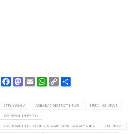
Facebook
Mastodon
Email
WhatsApp
Copy
Share
Link
#TELANGANA
ADILABAD DISTRICT NEWS
BREAKING NEWS
CM REVANTH REDDY
CM REVANTH REDDY IN ADILABAD JANA JATARA SABHA
CVR NEWS