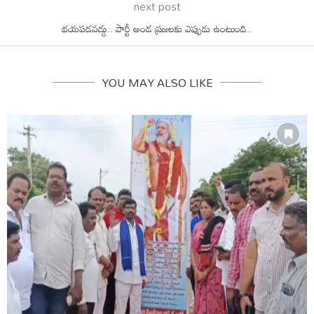
next post
భయపడవద్దు.. పార్టీ అండ ప్రజలకు ఎప్పుడు ఉంటుంది..
YOU MAY ALSO LIKE