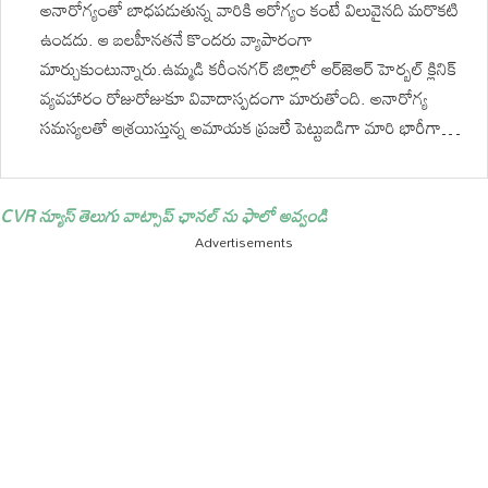
అనారోగ్యంతో బాధపడుతున్న వారికి ఆరోగ్యం కంటే విలువైనది మరొకటి
ఉండదు. ఆ బలహీనతనే కొందరు వ్యాపారంగా
మార్చుకుంటున్నారు.ఉమ్మడి కరీంనగర్ జిల్లాలో ఆర్‌జెఆర్ హెర్బల్ క్లినిక్
వ్యవహారం రోజురోజుకూ వివాదాస్పదంగా మారుతోంది. అనారోగ్య
సమస్యలతో ఆశ్రయిస్తున్న అమాయక ప్రజలే పెట్టుబడిగా మారి భారీగా…
CVR న్యూస్ తెలుగు వాట్సాప్ ఛానల్ ను ఫాలో అవ్వండి
Advertisements