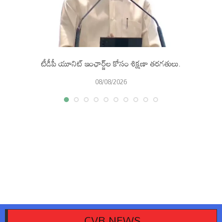
టీడీపీ యూనిట్ ఇంఛార్జ్‌ల కోసం శిక్షణా తరగతులు.
08/08/2026
CVR NEWS