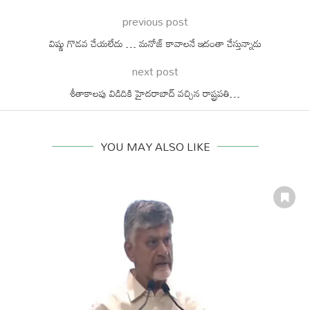
previous post
విష్ణు గొడవ చేయలేదు … మనోజ్ కావాలనే ఇదంతా చేస్తున్నాడు
next post
శీతాకాలపు విడిదికి హైదరాబాద్ వచ్చిన రాష్ట్రపతి…
YOU MAY ALSO LIKE