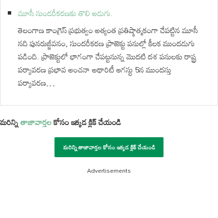
మూసీ సుందరీకరణకు తొలి అడుగు.
తెలంగాణ కాంగ్రెస్ ప్రభుత్వం అత్యంత ప్రతిష్ఠాత్మకంగా చేపట్టిన మూసీ
నది పునరుజ్జీవనం, సుందరీకరణ ప్రాజెక్టు పనుల్లో కీలక ముందడుగు
పడింది. ప్రాజెక్టులో భాగంగా చేపట్టనున్న మొదటి దశ పనులకు రాష్ట్ర
పర్యావరణ ప్రభావ అంచనా అథారిటీ ఆగస్టు 5న ముందస్తు
పర్యావరణ…
మరిన్ని
తాజావార్తల
కోసం ఇక్కడ క్లిక్ చేయండి
మరిన్ని తాజావార్తల కోసం ఇక్కడ క్లిక్ చేయండి
Advertisements