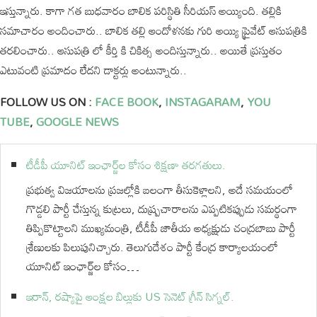
ఇస్తున్నారు. కాగా గత బుధవారం బాలిక పరిస్థితి సీరియస్ అయ్యింది. తల్లికి
సమాచారం అందించారు.. బాలిక తల్లి ఆందోళనకు గురి అయ్యి ప్రైవేట్ ఆసుపత్రికి
తరలించారు.. ఆసుపత్రి లో కీర్తి కి చికిత్స అందిస్తున్నారు.. అయితే ప్రస్తుతం
ఎటువంటి ప్రమాదం లేదని డాక్టర్లు అంటున్నారు..
FOLLOW US ON :
FACE BOOK
,
INSTAGARAM
,
YOU
TUBE
,
GOOGLE NEWS
టీడీపీ యూనిట్ ఇంఛార్జ్‌ల కోసం శిక్షణా తరగతులు.
ప్రభుత్వ విజయాలను ప్రజల్లోకి బలంగా తీసుకెళ్లాలని, అదే సమయంలో
గొడ్డలి పార్టీ చేస్తున్న కుట్రలు, దుష్ప్రచారాలను ఎప్పటికప్పుడు సమర్థంగా
తిప్పికొట్టాలని ముఖ్యమంత్రి, టీడీపీ జాతీయ అధ్యక్షుడు చంద్రబాబు పార్టీ
శ్రేణులకు పిలుపునిచ్చారు. తెలుగుదేశం పార్టీ కేంద్ర కార్యాలయంలో
యూనిట్ ఇంఛార్జ్‌ల కోసం…
ఇరాన్, రష్యాపై ఆంక్షల బిల్లుకు US సెనెట్ గ్రీన్ సిగ్నల్.