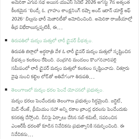
అమెరికా ఎగువ సభ అయిన యుఎస్ సెనెట్ 2026 ఆగస్టు 7న అత్యంత
కీలకమైన “లిండ్సే ఓ. గ్రాహం శాంక్షనింగ్ రష్యా అండ్ ఇరాన్ యాక్ట్ ఆఫ్
2026” బిల్లును భారీ మెజారిటీతో ఆమోదించింది. అమెరికా రాజకీయాల్లో
తీవ్ర విభేదాలున్నప్పటికీ, ఈ…
తిరుపతిలో మద్యం మత్తులో లారీ డ్రైవర్ బీభత్సం.
తిరుపతి జిల్లాలో అర్ధరాత్రి వేళ ఓ లారీ డ్రైవర్ మద్యం మత్తులో సృష్టించిన
బీభత్సం కలకలం రేపింది. చంద్రగిరి మండలం కొంగరివారిపల్లె
సమీపంలో లారీ డ్రైవర్ మద్యం మత్తులో కలకలం సృష్టించాడు. చిత్తూరు
వైపు నుంచి కట్టెల లోడ్‌తో అతివేగంగా తిరుపతి…
తెలంగాణలో మద్యం ధరల పెంచే యోచనలో ప్రభుత్వం.
మద్యం ధరలు పెంచేందుకు తెలంగాణ ప్రభుత్వం సిద్ధమైంది. బడ్జెట్,
మిడ్-రేంజ్, ప్రీమియం సహా అన్ని రకాల బ్రాండ్ల ధరలను పెంచేందుకు
కసరత్తు చేస్తోంది. దీనిపై ఏర్పాటు చేసిన సబ్-కమిటీ, సవరించిన
ఎంఆర్‌పీ ధరలతో కూడిన నివేదికను ప్రభుత్వానికి సమర్పించింది. ఈ
నివేదికను…