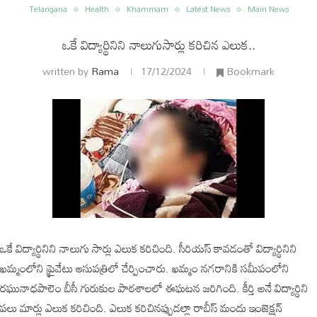
Telangana
Health
Khammam
Latest News
Main News
ఒకే విద్యార్థినిని నాలుగుసార్లు కరిచిన ఎలుక..
written by
Rama
17/12/2024
Bookmark
ం
అంతర్జాతీయం
ఒకే విద్యార్థినిని నాలుగు సార్లు ఎలుక కరిచింది. సీరియస్ కావడంతో విద్యార్థినిని
ఖమ్మంలోని ప్రైవేటు ఆసుపత్రిలో చేర్పించారు. ఖమ్మం నగరానికి సమీపంలోని
రఘునాధపాలెం బీసీ గురుకుల పాఠశాలలో ఈఘటన జరిగింది. కీర్తి అనే విద్యార్థిని
పలు మార్లు ఎలుక కరిచింది. ఎలుక కరిచినప్పుడల్లా రాబీస్ మందు ఇంజెక్షన్