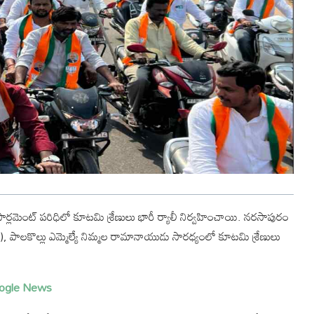
ర్లమెంట్ పరిధిలో కూటమి శ్రేణులు భారీ ర్యాలీ నిర్వహించాయి. నరసాపురం
ma), పాలకొల్లు ఎమ్మెల్యే నిమ్మల రామానాయుడు సారధ్యంలో కూటమి శ్రేణులు
ogle News