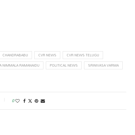
CHANDRABABU
CVR NEWS
CVR NEWS TELUGU
A NIMMALA RAMANAIDU
POLITICAL NEWS
SRINIVASA VARMA
0