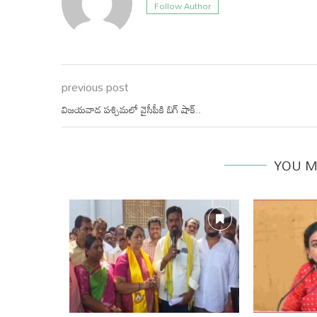
Follow Author
previous post
విజయవాడ పశ్చిమలో వైసీపీకి బిగ్ షాక్..
YOU M