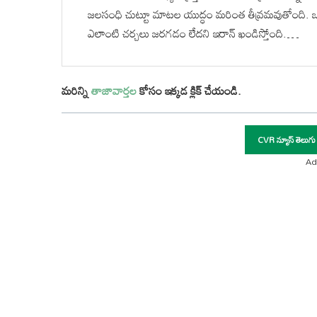
జలసంధి చుట్టూ మాటల యుద్ధం మరింత తీవ్రమవుతోంది. ఒ
ఎలాంటి చర్చలు జరగడం లేదని ఇరాన్ ఖండిస్తోంది.…
మరిన్ని
తాజావార్తల
కోసం ఇక్కడ క్లిక్ చేయండి.
CVR న్యూస్ తెలుగు
Ad