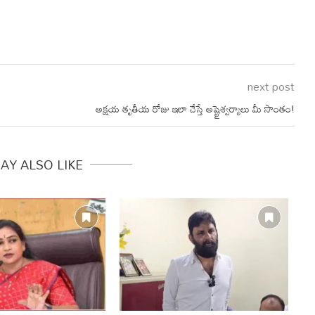
next post
అక్షయ తృతీయ రోజు ఇలా చేస్తే అష్టైశ్వర్యాలు మీ సొంతం!
AY ALSO LIKE