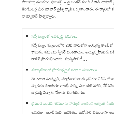
పాలకొల్లు మండలం పూలపల్లి – వై జంక్షన్ నుంచి వేలాది మోటార్ స
కిలోమీటర్ల మేర మోటార్ సైకిళ్ల ర్యాలీ నిర్వహించారు. ఈ ర్యాలీలో
రామ్మోహన్ పాల్గొన్నారు.
నర్సీపట్నంలో అభివృద్ధి పరుగులు.
నర్సీపట్నం పట్టణంలోని 28వ వార్డులోని అయ్యన్న కాలనీలో ర
కాలువల పనులను స్పీకర్ చింతకాయల అయ్యన్నపాత్రుడు సత
రాజేష్ ప్రారంభించారు. మున్సిపాలిటీ…
మల్కాజ్‌గిరిలో ప్రారంభమైన బోనాల సంబరాలు.
తెలంగాణ సంస్కృతి, సంప్రదాయాలకు ప్రతీకగా నిలిచే బోన
స్వాగతం పలుకుతూ గాంధీ పార్క్, వినాయక్ నగర్, నేరేడ్‌మె
బ్యానర్లు ఏర్పాటు చేశారు. రంగురంగుల…
ప్రపంచ ఇంధన సరఫరాకు హార్ముజ్ జలసంధి అత్యంత కీలక
అమెరికా–ఇరాన్ మధ్య ఉద్రిక్తతలు మరోసారి ప్రపంచాన్ని ఆ