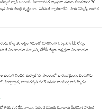
ైకిళ్ళతో ర్యాలీ జరిగింది. నియోజకవర్గ వ్యాప్తంగా మూడు మండలాల్లో 70
 కేంద్ర మాజీ మంత్రి కృష్ణంరాజు సతీమణి శ్యామలాదేవి, మాజీ ఎమ్మెల్సీ అంగర
ెండు కోట్ల 28 లక్షల నిధులతో నూతనంగా నిర్మించిన సీసీ రోడ్లు,
ీమణి చింతకాయల పద్మావతి, టీడీపీ పట్టణ అధ్యక్షులు చింతకాయల
ాల పండుగ సందడి మల్కాజ్‌గిరి ప్రాంతంలో ప్రారంభమైంది. పండుగకు
ట్, మీర్జాల్గూడ, బాలసరస్వతి నగర్ తదితర కాలనీల్లో భారీ స్వాగత
ం.
ందోళనకు గురిచేస్తున్నాయి. ప్రపంచ చమురు రవాణాకు కీలకమైన హార్ముజ్