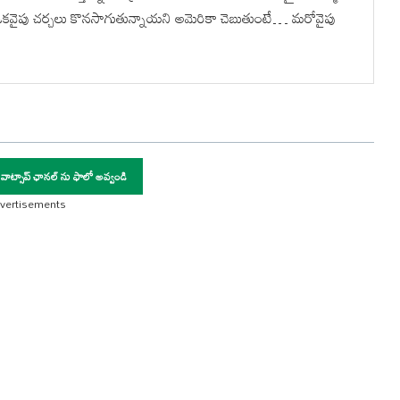
కవైపు చర్చలు కొనసాగుతున్నాయని అమెరికా చెబుతుంటే… మరోవైపు
 వాట్సాప్ ఛానల్ ను ఫాలో అవ్వండి
vertisements