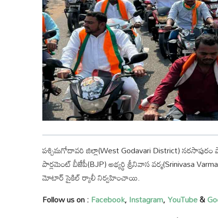
పశ్చిమగోదావరి జిల్లా(West Godavari District) నరసాపురం పా
పార్లమెంట్ బీజేపీ(BJP) అభ్యర్థి శ్రీనివాస వర్మ(Srinivasa Var
మోటార్ సైకిల్ ర్యాలీ నిర్వహించాయి.
Follow us on :
Facebook
,
Instagram
,
YouTube
&
Go