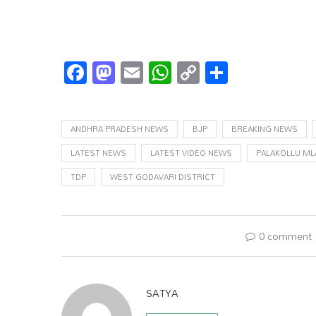
Facebook
Mastodon
Email
WhatsApp
Copy
Share
Link
ANDHRA PRADESH NEWS
BJP
BREAKING NEWS
LATEST NEWS
LATEST VIDEO NEWS
PALAKOLLU ML
TDP
WEST GODAVARI DISTRICT
0 comment
SATYA