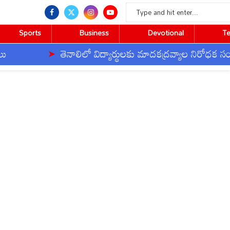
Sports
Business
Devotional
T
తెనాలిలో విద్యార్థులకు మాదకద్రవ్యాల నిరోధక సంకల్పం