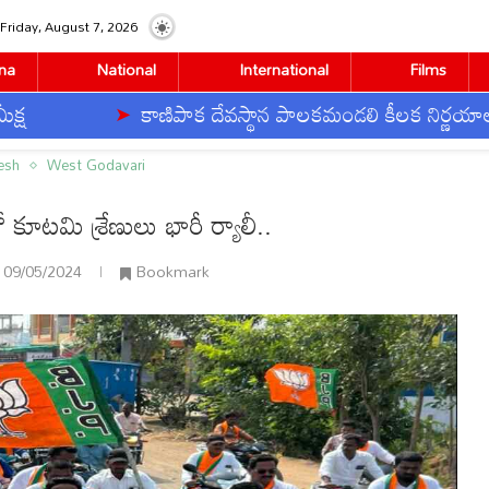
Friday, August 7, 2026
na
National
International
Films
కాణిపాక దేవస్థాన పాలకమండలి కీలక నిర్ణయాలు
రేణులు భారీ ర్యాలీ..
esh
West Godavari
 కూటమి శ్రేణులు భారీ ర్యాలీ..
09/05/2024
Bookmark