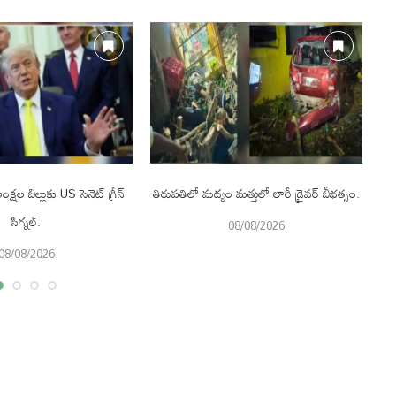
క్షల బిల్లుకు US సెనెట్ గ్రీన్
తిరుపతిలో మద్యం మత్తులో లారీ డ్రైవర్ బీభత్సం.
సిగ్నల్.
08/08/2026
08/08/2026