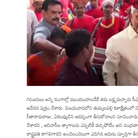
గిరిజనులు అన్ని రంగాల్లో ముందుండాలనేదే తమ లక్ష్యమన్నారు 
ఆవేదన వ్యక్తం చేశారు. విజయవాడలోని తుమ్మలపల్లి కళాక్షేత్రంలో న
సీతారామరాజు, ఏకలవ్యుడిని ఆదర్శంగా తీసుకోవాలని సూచించారు. 
చేశారని , ఆదివాసీల త్యాగాలను ఎప్పటికీ మర్చిపోలేం అని చంద్రబా
రాష్ట్రపతి కాగలిగారని అంచెలంచెలుగా ఎదిగిన ఆమెను స్ఫూర్తిగా 