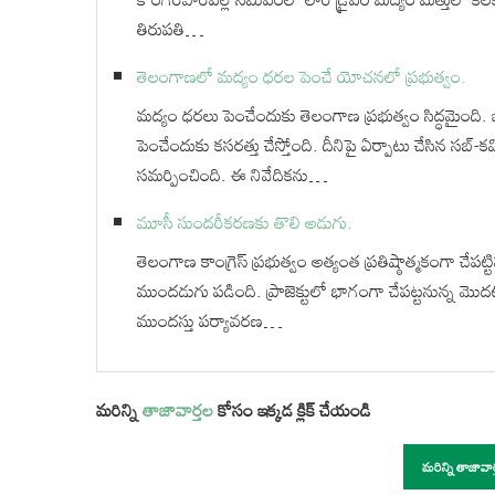
తిరుపతి…
తెలంగాణలో మద్యం ధరల పెంచే యోచనలో ప్రభుత్వం.
మద్యం ధరలు పెంచేందుకు తెలంగాణ ప్రభుత్వం సిద్ధమైంది. బడ
పెంచేందుకు కసరత్తు చేస్తోంది. దీనిపై ఏర్పాటు చేసిన సబ్-
సమర్పించింది. ఈ నివేదికను…
మూసీ సుందరీకరణకు తొలి అడుగు.
తెలంగాణ కాంగ్రెస్ ప్రభుత్వం అత్యంత ప్రతిష్ఠాత్మకంగా చేపట
ముందడుగు పడింది. ప్రాజెక్టులో భాగంగా చేపట్టనున్న మొ
ముందస్తు పర్యావరణ…
మరిన్ని
తాజావార్తల
కోసం ఇక్కడ క్లిక్ చేయండి
మరిన్ని తాజావా