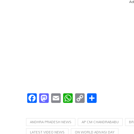
Ad
Facebook
Mastodon
Email
WhatsApp
Copy
Share
Link
ANDHRA PRADESH NEWS
AP CM CHANDRABABU
BR
LATEST VIDEO NEWS
ON WORLD ADIVASI DAY