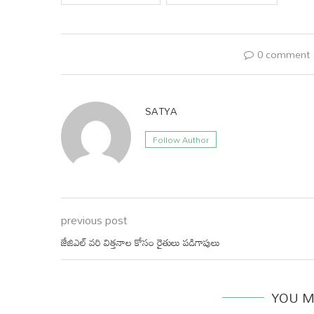
0 comment
SATYA
Follow Author
previous post
జేజిఎల్ వరి విత్తనాల కోసం రైతులు పడిగాపులు
YOU M