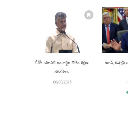
ొనుగోలు చేసే
టీడీపీ యూనిట్ ఇంఛార్జ్‌ల కోసం శిక్షణా
ఇరాన్, రష్యాపై ఆం
తరగతులు.
08/08/2026