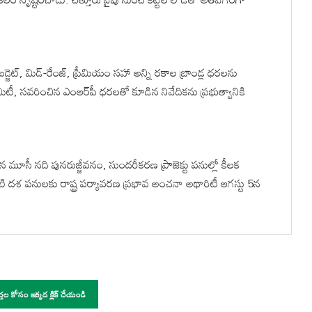
్జెట్, మిడ్-రేంజ్, ప్రీమియం సహా అన్ని రకాల బ్రాండ్ల ధరలను
కమిటీ, సవరించిన ఎంఆర్‌పీ ధరలతో కూడిన నివేదికను ప్రభుత్వానికి
్టిన మూసీ నది పునరుజ్జీవనం, సుందరీకరణ ప్రాజెక్టు పనుల్లో కీలక
దటి దశ పనులకు రాష్ట్ర పర్యావరణ ప్రభావ అంచనా అథారిటీ ఆగస్టు 5న
ర్తల కోసం ఇక్కడ క్లిక్ చేయండి