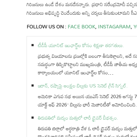
గిరిజనులు ఉండే దేశం మనదేనన్నారు. ప్రధాని నరేంద్రమోదీ వచ్చ
గిరిజనులు అభివృద్ధి చెందేందుకు అన్ని చర్యలు తీసుకుంటామని సీ
FOLLOW US ON :
FACE BOOK
,
INSTAGARAM
,
Y
టీడీపీ యూనిట్ ఇంఛార్జ్‌ల కోసం శిక్షణా తరగతులు.
ప్రభుత్వ విజయాలను ప్రజల్లోకి బలంగా తీసుకెళ్లాలని, అదే సమ
సమర్థంగా తిప్పికొట్టాలని ముఖ్యమంత్రి, టీడీపీ జాతీయ అధ్యక్ష
కార్యాలయంలో యూనిట్ ఇంఛార్జ్‌ల కోసం…
ఇరాన్, రష్యాపై ఆంక్షల బిల్లుకు US సెనెట్ గ్రీన్ సిగ్నల్.
అమెరికా ఎగువ సభ అయిన యుఎస్ సెనెట్ 2026 ఆగస్టు 7న అ
యాక్ట్ ఆఫ్ 2026” బిల్లును భారీ మెజారిటీతో ఆమోదించింది.
తిరుపతిలో మద్యం మత్తులో లారీ డ్రైవర్ బీభత్సం.
తిరుపతి జిల్లాలో అర్ధరాత్రి వేళ ఓ లారీ డ్రైవర్ మద్యం మత
కొంగరివారిపల్లె సమీపంలో లారీ డ్రైవర్ మద్యం మత్తులో కలక