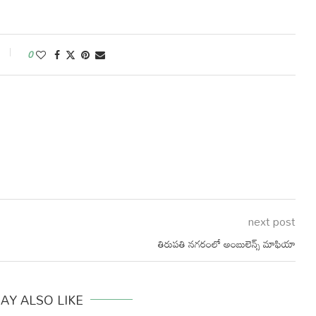
0
next post
తిరుపతి నగరంలో అంబులెన్స్ మాఫియా
AY ALSO LIKE