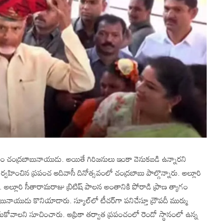
సీఎం చంద్రబాబునాయుడు. అయితే గిరిజనులు ఇంకా వెనుకబడి ఉన్నారని
ిర్వహించిన ప్రపంచ ఆదివాసీ దినోత్సవంలో చంద్రబాబు పాల్గొన్నారు. అల్లూరి
అల్లూరి సీతారామరాజు బ్రిటిష్ పాలన అంతానికి పోరాడి ప్రాణ త్యాగం
బునాయుడు కొనియాడారు. స్కూల్‌లో టీచర్‌గా పనిచేస్తూ ద్రౌపదీ ముర్ము
తీసుకోవాలని సూచించారు. ఆఫ్రికా తర్వాత ప్రపంచంలో రెండో స్థానంలో ఉన్న