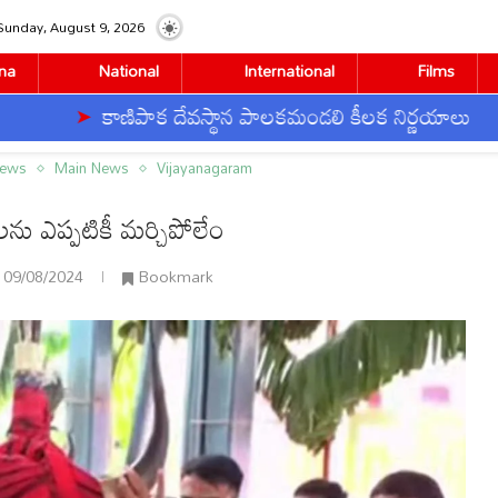
Sunday, August 9, 2026
na
National
International
Films
కాణిపాక దేవస్థాన పాలకమండలి కీలక నిర్ణయాలు
త
ర్చిపోలేం
News
Main News
Vijayanagaram
లను ఎప్పటికీ మర్చిపోలేం
09/08/2024
Bookmark