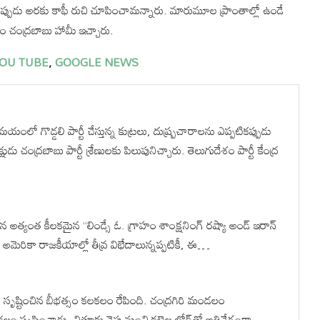
ినప్పుడు అరకు కాఫీ రుచి చూపించామన్నారు. మారుమూల ప్రాంతాల్లో ఉండే
ఎం చంద్రబాబు హామీ ఇచ్చారు.
OU TUBE
,
GOOGLE NEWS
యంలో గొడ్డలి పార్టీ చేస్తున్న కుట్రలు, దుష్ప్రచారాలను ఎప్పటికప్పుడు
ుడు చంద్రబాబు పార్టీ శ్రేణులకు పిలుపునిచ్చారు. తెలుగుదేశం పార్టీ కేంద్ర
త్యంత కీలకమైన “లిండ్సే ఓ. గ్రాహం శాంక్షనింగ్ రష్యా అండ్ ఇరాన్
 అమెరికా రాజకీయాల్లో తీవ్ర విభేదాలున్నప్పటికీ, ఈ…
్తులో సృష్టించిన బీభత్సం కలకలం రేపింది. చంద్రగిరి మండలం
లం సృష్టించాడు. చిత్తూరు వైపు నుంచి కట్టెల లోడ్‌తో అతివేగంగా