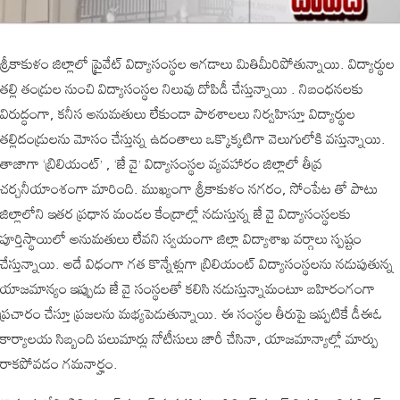
​శ్రీకాకుళం జిల్లాలో ప్రైవేట్ విద్యాసంస్థల ఆగడాలు మితిమీరిపోతున్నాయి. విద్యార్థుల
తల్లి తండ్రుల నుంచి విద్యాసంస్థల నిలువు దోపిడీ చేస్తున్నాయి . నిబంధనలకు
విరుద్ధంగా, కనీస అనుమతులు లేకుండా పాఠశాలలు నిర్వహిస్తూ విద్యార్థుల
తల్లిదండ్రులను మోసం చేస్తున్న ఉదంతాలు ఒక్కొక్కటిగా వెలుగులోకి వస్తున్నాయి.
తాజాగా ‘బ్రిలియంట్’ , ‘జే వై’ విద్యాసంస్థల వ్యవహారం జిల్లాలో తీవ్ర
చర్చనీయాంశంగా మారింది. ముఖ్యంగా ​శ్రీకాకుళం నగరం, సోంపేట తో పాటు
జిల్లాలోని ఇతర ప్రధాన మండల కేంద్రాల్లో నడుస్తున్న జే వై విద్యాసంస్థలకు
పూర్తిస్థాయిలో అనుమతులు లేవని స్వయంగా జిల్లా విద్యాశాఖ వర్గాలు స్పష్టం
చేస్తున్నాయి. అదే విధంగా గత కొన్నేళ్లుగా బ్రిలియంట్ విద్యాసంస్థలను నడుపుతున్న
యాజమాన్యం ఇప్పుడు జే వై సంస్థలతో కలిసి నడుస్తున్నామంటూ బహిరంగంగా
ప్రచారం చేస్తూ ప్రజలను మభ్యపెడుతున్నాయి. ఈ సంస్థల తీరుపై ఇప్పటికే డీఈఓ
కార్యాలయ సిబ్బంది పలుమార్లు నోటీసులు జారీ చేసినా, యాజమాన్యాల్లో మార్పు
రాకపోవడం గమనార్హం.