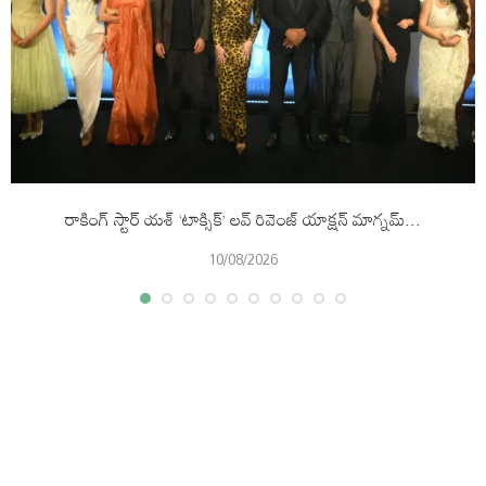
రాకింగ్ స్టార్ యశ్ ‘టాక్సిక్’ లవ్ రివెంజ్ యాక్షన్ మాగ్నమ్...
10/08/2026