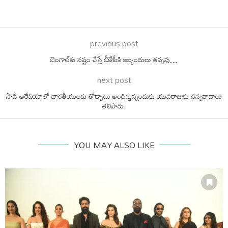
previous post
బెంగాల్‌కు నష్టం చేస్తే బీజేపీకి ఇబ్బందులు తప్పవు…
next post
సౌదీ అరేబియాలో భారతీయులకు తోడ్పాటు అందిస్తున్నందుకు యువరాజుకు ధన్యవాదాలు
తెలిపారు.
YOU MAY ALSO LIKE