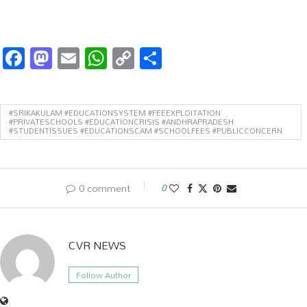
Facebook
Mastodon
Email
WhatsApp
Copy
Share
Link
#SRIKAKULAM #EDUCATIONSYSTEM #FEEEXPLOITATION
#PRIVATESCHOOLS #EDUCATIONCRISIS #ANDHRAPRADESH
#STUDENTISSUES #EDUCATIONSCAM #SCHOOLFEES #PUBLICCONCERN
0 comment
0
CVR NEWS
Follow Author