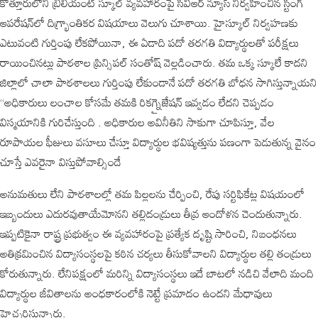
​కొత్తూరులోని బ్రిలియంట్ స్కూల్ వ్యవహారంపై సివిఆర్ న్యూస్ నిర్వహించిన స్టింగ్
ఆపరేషన్‌లో దిగ్భ్రాంతికర విషయాలు వెలుగు చూశాయి. హైస్కూల్ నిర్వహణకు
ఎటువంటి గుర్తింపు లేకపోయినా, ఈ ఏడాది పదో తరగతి విద్యార్థులతో పరీక్షలు
రాయించినట్లు పాఠశాల ప్రిన్సిపల్ సంతోష్ వెల్లడించారు. తమ ఒక్క స్కూలే కాదని
జిల్లాలో చాలా పాఠశాలలు గుర్తింపు లేకుండానే పదో తరగతి బోధన సాగిస్తున్నాయని
“అధికారులు లంచాల కోసమే తమకి రికగ్నైజేషన్ ఇవ్వడం లేదని చెప్పడం
విస్మయానికి గురిచేస్తుంది . అధికారుల అవినీతిని సాకుగా చూపిస్తూ, వేల
రూపాయల ఫీజులు వసూలు చేస్తూ విద్యార్థుల భవిష్యత్తును పణంగా పెడుతున్న వైనం
చూస్తే ఎవరైనా విస్తుపోవాల్సిందే
​అనుమతులు లేని పాఠశాలల్లో తమ పిల్లలను చేర్పించి, రేపు సర్టిఫికేట్ల విషయంలో
ఇబ్బందులు ఎదురవుతాయేమోనని తల్లిదండ్రులు తీవ్ర ఆందోళన చెందుతున్నారు.
ఇప్పటికైనా రాష్ట్ర ప్రభుత్వం ఈ వ్యవహారంపై ప్రత్యేక దృష్టి సారించి, నిబంధనలు
అతిక్రమించిన విద్యాసంస్థలపై కఠిన చర్యలు తీసుకోవాలని విద్యార్థుల తల్లి తండ్రులు
కోరుతున్నారు. లేనిపక్షంలో మరిన్ని విద్యాసంస్థలు ఇదే బాటలో నడిచి వేలాది మంది
విద్యార్థుల జీవితాలను అంధకారంలోకి నెట్టే ప్రమాదం ఉందని మేధావులు
హెచ్చరిస్తున్నారు.