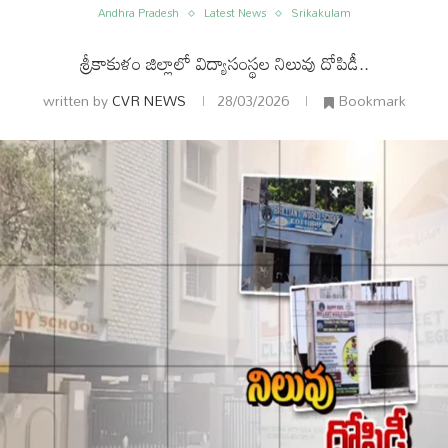
Andhra Pradesh
Latest News
Srikakulam
శ్రీకాకుళం జిల్లాలో విద్యాసంస్థల నిలువు దోపిడీ..
written by
CVR NEWS
28/03/2026
Bookmark
ం
అంతర్జాతీయం