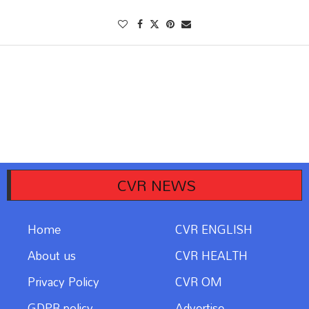
CVR NEWS
Home
CVR ENGLISH
About us
CVR HEALTH
Privacy Policy
CVR OM
GDPR policy
Advertise