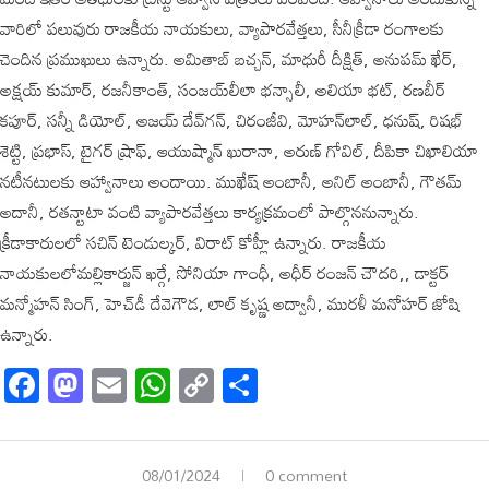
వారిలో పలువురు రాజకీయ నాయకులు, వ్యాపారవేత్తలు, సీనీక్రీడా రంగాలకు
చెందిన ప్రముఖులు ఉన్నారు. అమితాబ్ బచ్చన్, మాధురీ దీక్షిత్, అనుపమ్ ఖేర్,
అక్షయ్ కుమార్, రజనీకాంత్, సంజయ్‌లీలా భన్సాలీ, అలియా భట్, రణబీర్
కపూర్, సన్నీ డియోల్, అజయ్ దేవ్‌గన్, చిరంజీవి, మోహన్‌లాల్, ధనుష్, రిషభ్
శెట్టి, ప్రభాస్, టైగర్ ష్రాఫ్, ఆయుష్మాన్ ఖురానా, అరుణ్ గోవిల్, దీపికా చిఖాలియా
నటీనటులకు ఆహ్వానాలు అందాయి. ముఖేష్ అంబానీ, అనిల్ అంబానీ, గౌతమ్
అదానీ, రతన్టాటా వంటి వ్యాపారవేత్తలు కార్యక్రమంలో పాల్గొననున్నారు.
క్రీడాకారులలో సచిన్ టెండుల్కర్, విరాట్ కోహ్లీ ఉన్నారు. రాజకీయ
నాయకులలోమల్లికార్జున్ ఖర్గే, సోనియా గాంధీ, అధీర్ రంజన్ చౌదరి,, డాక్టర్
మన్మోహన్ సింగ్, హెచ్‌డీ దేవెగౌడ, లాల్ కృష్ణ అద్వానీ, మురళీ మనోహర్ జోషి
ఉన్నారు.
Facebook
Mastodon
Email
WhatsApp
Copy
Share
Link
08/01/2024
0 comment