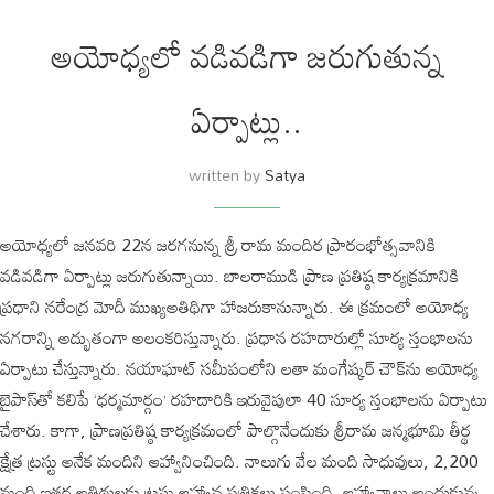
అయోధ్యలో వడివడిగా జరుగుతున్న
ఏర్పాట్లు..
written by
Satya
అయోధ్యలో జనవరి 22న జరగనున్న శ్రీ రామ మందిర ప్రారంభోత్సవానికి
వడివడిగా ఏర్పాట్లు జరుగుతున్నాయి. బాలరాముడి ప్రాణ ప్రతిష్ఠ కార్యక్రమానికి
ప్రధాని నరేంద్ర మోదీ ముఖ్యఅతిథిగా హాజరుకానున్నారు. ఈ క్రమంలో అయోధ్య
నగరాన్ని అద్భుతంగా అలంకరిస్తున్నారు. ప్రధాన రహదారుల్లో సూర్య స్తంభాలను
ఏర్పాటు చేస్తున్నారు. నయాఘాట్ సమీపంలోని లతా మంగేష్కర్ చౌక్‌ను అయోధ్య
బైపాస్‌తో కలిపే ‘ధర్మమార్గం’ రహదారికి ఇరువైపులా 40 సూర్య స్తంభాలను ఏర్పాటు
చేశారు. కాగా, ప్రాణప్రతిష్ఠ కార్యక్రమంలో పాల్గొనేందుకు శ్రీరామ జన్మభూమి తీర్థ
క్షేత్ర ట్రస్టు అనేక మందిని ఆహ్వానించింది. నాలుగు వేల మంది సాధువులు, 2,200
మంది ఇతర అతిథులకు ట్రస్టు ఆహ్వాన పత్రికలు పంపింది. ఆహ్వానాలు అందుకున్న