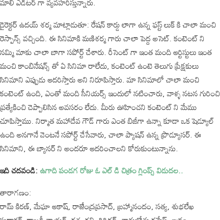
మాలి ఎడిటర్ గా వ్యవహరిస్తున్నారు.
డైరెక్టర్ ఉదయ్ శర్మ మాట్లాడుతూ: రేషన్ కార్డు లాగా ఉన్న ఫస్ట్ లుక్ కి చాలా మంచి
రెస్పాన్స్ వచ్చింది. ఈ సినిమాకి మణిశర్మ గారు చాలా పెద్ద అసెట్. కంటెంట్ ని
నమ్మి మాకు చాలా బాగా సపోర్ట్ చేశారు. రీసెంట్ గా ఇంత మంది ఆర్టిస్టులు ఇంత
మంచి కాంబినేషన్స్ తో ఏ సినిమా రాలేదు, కంటెంట్ ఉంటె తెలుగు ప్రేక్షకులు
సినిమాని ఎప్పుడు ఆదరిస్తారు అని నిరూపిస్తారు. మా సినిమాలో చాలా మంచి
కంటెంట్ ఉంది, ఎంతో మంది సీనియర్స్ ఇందులో నటించారు, వాళ్ళ నటన గురించి
ప్రత్యేకించి చెప్పాలిసిన అవసరం లేదు. మీరు ఊహించని కంటెంట్ ని మేము
చూపిస్తాము. నిర్మాత మహాదేవ గౌడ్ గారు ఎంత బిజీగా ఉన్నా కూడా ఒక షెడ్యూల్
ఉంది అనగానే వెంటనే సపోర్ట్ చేసేవారు, చాలా ప్యాషన్ ఉన్న ప్రొడ్యూసర్. ఈ
సినిమాని, ఈ బ్యానర్ ని అందరూ ఆదరించాలని కోరుకుంటున్నాను.
ఇది చదవండి:
ఉగాది పండగ రోజు ఓ ఎల్ డి చిత్రం గ్లింప్స్ విడుదల..
తారాగణం:
రామ్ కిరణ్, మేఘా ఆకాష్, రాజేంద్రప్రసాద్, బ్రహ్మానందం, సత్య, శుభలేఖ