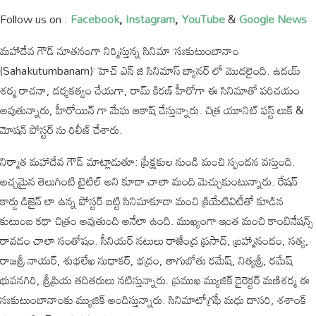
Follow us on :
Facebook
,
Instagram
,
YouTube
&
Google News
మహాదేవ గౌడ్ నూతనంగా నిర్మిస్తున్న సినిమా ‘సఃకుటుంబానాం
(Sahakutumbanam)’ హెచ్ ఎన్ జి సినిమాస్ బ్యానర్ లో మొదలైంది. ఉదయ్
శర్మ రాచనా, దర్శకత్వం చేయగా, రామ్ కిరణ్ హీరోగా ఈ సినిమాతో పరిచయం
అవుతున్నారు, హీరోయిన్ గా మేఘ ఆకాష్ చేస్తున్నారు. చిత్ర యూనిట్ ఫస్ట్ లుక్ &
మోషన్ పోస్టర్ ను రిలీజ్ చేశారు.
నిర్మాత మహాదేవ గౌడ్ మాట్లాడుతూ: ప్రేక్షకుల నుండి మంచి స్పందన వస్తుంది.
అచ్చమైన తెలుగింటి టైటిల్ అని కూడా చాలా మంది మెచ్చుకుంటున్నారు. రేషన్
కార్డు డిజైన్ లా ఉన్న పోస్టర్ బట్టి సినిమాకూడా మంచి క్రియేటివిటీతో కూడిన
కుటుంబ కథా చిత్రం అవుతుంది అనేలా ఉంది. ముఖ్యంగా ఇంత మంచి కాంబినేషన్స్
రావడం చాలా సంతోషం. సీనియర్ నటులు రాజేంద్ర ప్రసాద్, బ్రహ్మానందం, సత్య,
రాజశ్రీ నాయర్, శుభలేఖ సుధాకర్, భద్రం, తాగుబోతు రమేష్, నిత్యశ్రీ, రమేష్
భువనగిరి, శ్రీప్రియ తదితరులు నటిస్తున్నారు. ప్రముఖ మ్యుజిక్ డైరెక్టర్ మణిశర్మ ఈ
సఃకుటుంబానాంకు మ్యుజిక్ అందిస్తున్నారు. సినిమాటోగ్రఫీ మధు దాసరి, శశాంక్