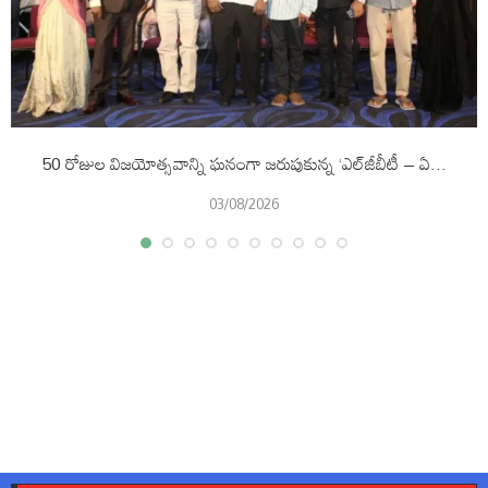
50 రోజుల విజయోత్సవాన్ని ఘనంగా జరుపుకున్న ‘ఎల్‌జీబీటీ – ఏ...
03/08/2026