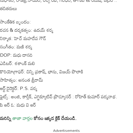
సుధాకర్, రాజశ్రీ నాయర్, రచ్చ రవి, గిరిధర్, తాగుబోతు రమేష్, బద్రం ..
తదితరులు
సాంకేతిక బృందం:
రచన & దర్శకత్వం: ఉదయ్ శర్మ
నిర్మాత: హెచ్ మహదేవ గౌడ్
సంగీతం: మణి శర్మ
DOP: మధు దాసరి
ఎడిటర్: శశాంక్ మలి
కొరియోగ్రాఫర్: చిన్ని ప్రకాష్, భాను, విజయ్ పొలాకి
సాహిత్యం: అనంత శ్రీరామ్
ఆర్ట్ డైరెక్టర్: P.S. వర్మ
ఫైట్స్: అంజి, కార్తీక్, ఎగ్జిక్యూటివ్ ప్రొడ్యూసర్ : రోహిత్ కుమార్ పద్మనాభ.
పి ఆర్ ఓ: మధు వి ఆర్
మరిన్ని
తాజా వార్తల
కోసం ఇక్కడ క్లిక్ చేయండి.
Advertisements