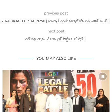
previous post
2024 BAJAJ PULSAR N250 | సరికొత్త ఫీచర్లతో మార్కెట్‌లోకి కొత్త బజాజ్ పల్సర్..!
next post
లోక్ సభ ఎన్నికల వేళ కాంగ్రెస్ పార్టీకి మరో షాక్..!
YOU MAY ALSO LIKE