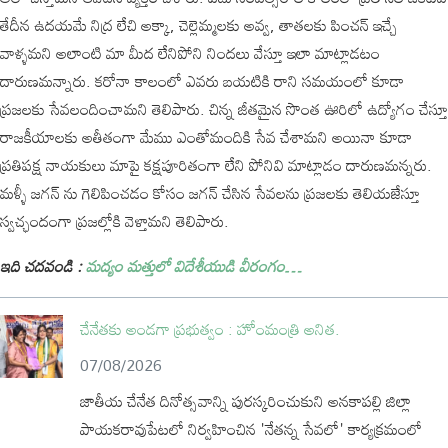
తేదీన ఉదయమే నిద్ర లేచి అక్కా, చెల్లెమ్మలకు అవ్వ, తాతలకు పించన్ ఇచ్చే
వాళ్ళమని అలాంటి మా మీద లేనిపోని నిందలు వేస్తూ ఇలా మాట్లాడటం
దారుణమన్నారు. కరోనా కాలంలో ఎవరు బయటికి రాని సమయంలో కూడా
ప్రజలకు సేవలందించామని తెలిపారు. చిన్న జీతమైన సొంత ఊరిలో ఉద్యోగం చేస్తూ
రాజకీయాలకు అతీతంగా మేము ఎంతోమందికి సేవ చేశామని అయినా కూడా
ప్రతిపక్ష నాయకులు మాపై కక్షపూరితంగా లేని పోనివి మాట్లాడం దారుణమన్నరు.
మళ్ళీ జగన్ ను గెలిపించడం కోసం జగన్ చేసిన సేవలను ప్రజలకు తెలియజేస్తూ
స్వచ్ఛందంగా ప్రజల్లోకి వెళ్తామని తెలిపారు.
ఇది చదవండి :
మద్యం మత్తులో విదేశీయుడి వీరంగం…
చేనేతకు అండగా ప్రభుత్వం : హోంమంత్రి అనిత.
07/08/2026
జాతీయ చేనేత దినోత్సవాన్ని పురస్కరించుకుని అనకాపల్లి జిల్లా
పాయకరావుపేటలో నిర్వహించిన 'నేతన్న సేవలో' కార్యక్రమంలో