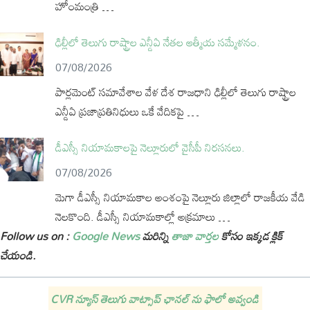
హోంమంత్రి …
ఢిల్లీలో తెలుగు రాష్ట్రాల ఎన్డీఏ నేతల ఆత్మీయ సమ్మేళనం.
07/08/2026
పార్లమెంట్ సమావేశాల వేళ దేశ రాజధాని ఢిల్లీలో తెలుగు రాష్ట్రాల
ఎన్డీఏ ప్రజాప్రతినిధులు ఒకే వేదికపై …
డీఎస్సీ నియామకాలపై నెల్లూరులో వైసీపీ నిరసనలు.
07/08/2026
మెగా డీఎస్సీ నియామకాల అంశంపై నెల్లూరు జిల్లాలో రాజకీయ వేడి
నెలకొంది. డీఎస్సీ నియామకాల్లో అక్రమాలు …
Follow us on :
Google News
మరిన్ని
తాజా వార్తల
కోసం ఇక్కడ క్లిక్
చేయండి.
CVR న్యూస్ తెలుగు వాట్సాప్ ఛానల్ ను ఫాలో అవ్వండి