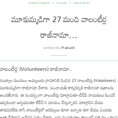
Andhra Pradesh
Kurnool
Latest News
మూకుమ్మడిగా 27 మంది వాలంటీర్ల
రాజీనామా…
written by
Prakash
వాలంటీర్ల (Volunteers) రాజీనామా..
నంద్యాల మండలం అయ్యలురు గ్రామానికి చెందిన 27 వాలంటిర్లు (Volunteers)
మూకుమ్మడిగా రాజీనామా చేశారు. పంచాయతీ కార్యదర్శికి రాజీనామా పత్రాలను
అందజేచారు. ఈ సందర్భంగా వాలంటీర్లు మాట్లాడుతూ టీడీపీ నాయకులు పించన్
ఇవ్వకుండా అడ్డుపడుతూ లేడీస్ ని మాయం చేస్తున్నారని మాట్లాడిన మేము
బాధపడలేదు కానీ వాలంటీర్లలో ఆడపిల్లలు కూడా ఉన్నారు కదా మేము ఎందుకు
అలా చేస్తామని ఆవేదన వ్యక్తం చేశారు. ఐదు సంవత్సరాల కాలంలో ప్రతి నెల ఒకటవ