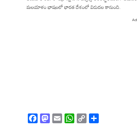
మలయాళం భాషలలో భారత దేశంలో విడుదల కానుంది.
Ad
Facebook
Mastodon
Email
WhatsApp
Copy
Share
Link