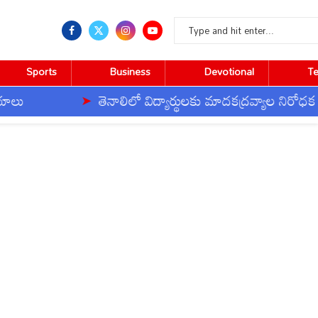
Sports
Business
Devotional
T
తెనాలిలో విద్యార్థులకు మాదకద్రవ్యాల నిరోధక సంకల్పం