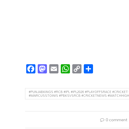
Facebook
Mastodon
Email
WhatsApp
Copy
Share
Link
#PUNJABKINGS #RCB #IPL #IPL2026 #PLAYOFFSRACE #CRIC
#MARCUSSTOINIS #PBKSVSRCB #CRICKETNEWS #MATCHHIGHL
0 comment