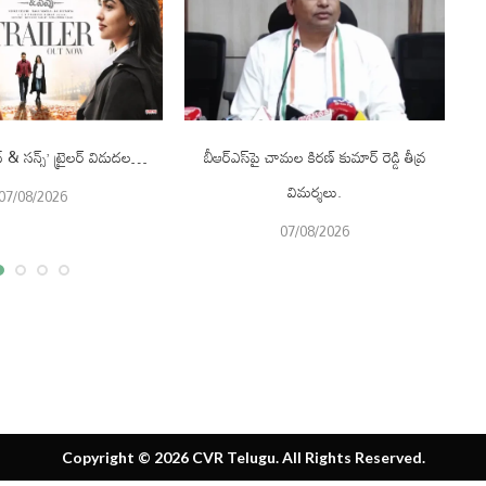
థ్ & సన్స్’ ట్రైలర్ విడుదల…
బీఆర్ఎస్‌పై చామల కిరణ్ కుమార్ రెడ్డి తీవ్ర
చే
విమర్శలు.
07/08/2026
07/08/2026
Copyright © 2026 CVR Telugu. All Rights Reserved.