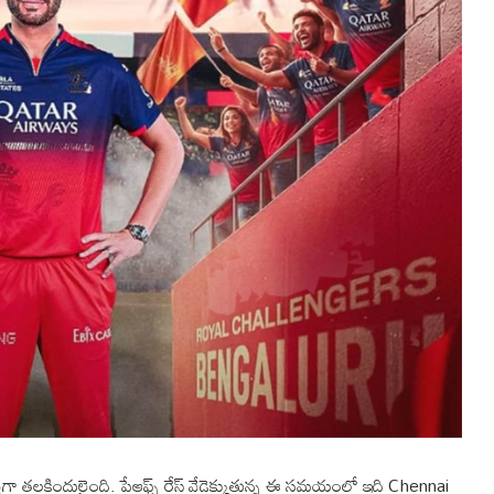
తిగా తలకిందులైంది. ప్లేఆఫ్స్ రేస్ వేడెక్కుతున్న ఈ సమయంలో ఇది Chennai