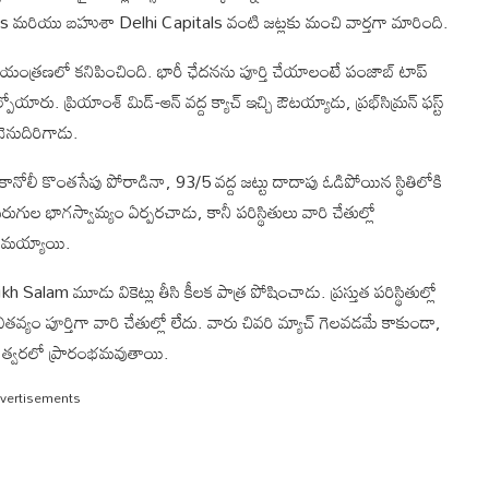
 మరియు బహుశా Delhi Capitals వంటి జట్లకు మంచి వార్తగా మారింది.
ి నియంత్రణలో కనిపించింది. భారీ ఛేదనను పూర్తి చేయాలంటే పంజాబ్ టాప్
యారు. ప్రియాంశ్ మిడ్-ఆన్ వద్ద క్యాచ్ ఇచ్చి ఔటయ్యాడు, ప్రభ్‌సిమ్రన్ ఫస్ట్
 వెనుదిరిగాడు.
కానోలీ కొంతసేపు పోరాడినా, 93/5 వద్ద జట్టు దాదాపు ఓడిపోయిన స్థితిలోకి
 పరుగుల భాగస్వామ్యం ఏర్పరచాడు, కానీ పరిస్థితులు వారి చేతుల్లో
ితమయ్యాయి.
lam మూడు వికెట్లు తీసి కీలక పాత్ర పోషించాడు. ప్రస్తుత పరిస్థితుల్లో
తవ్యం పూర్తిగా వారి చేతుల్లో లేదు. వారు చివరి మ్యాచ్ గెలవడమే కాకుండా,
స్ త్వరలో ప్రారంభమవుతాయి.
vertisements