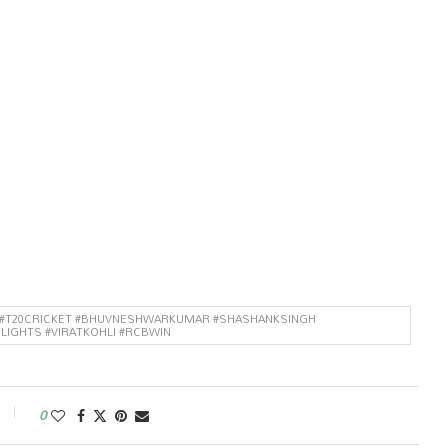
KET #T20CRICKET #BHUVNESHWARKUMAR #SHASHANKSINGH
IGHTS #VIRATKOHLI #RCBWIN
0