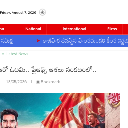
Friday, August 7, 2026
na
National
International
Films
కాణిపాక దేవస్థాన పాలకమండలి కీలక నిర్ణయాలు
లేఆఫ్స్ ఆశలు సంకటంలో..
Latest News
 ఓటమి.. ప్లేఆఫ్స్ ఆశలు సంకటంలో..
18/05/2026
Bookmark