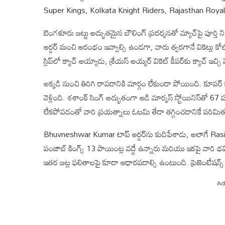
Super Kings, Kolkata Knight Riders, Rajasthan Royals
బెంగళూరు జట్టు అద్భుతమైన బౌలింగ్ ప్రదర్శనతో మ్యాచ్‌పై పూర్త
ఆర్డర్ మంచి ఆరంభం ఇవ్వాల్సి ఉండగా, వారు త్వరగానే వికెట్లు కోల్పో
స్లిప్‌లో క్యాచ్ అయ్యాడు, శ్రేయస్ అయ్యర్ వికెట్ కీపర్‌కు క్యాచ్ ఇచ్చి
అక్కడి నుంచి తిరిగి రావడానికి మార్గం లేకుండా పోయింది. కూపర్ 
వెళ్లింది. శశాంక్ సింగ్ అద్భుతంగా ఆడి మార్కస్ స్టోయినిస్‌తో 67
లేకపోవడంతో వారి ప్రయత్నాలు ఓటమి తేడా తగ్గించడానికే పరిమ
Bhuvneshwar Kumar టాప్ ఆర్డర్‌ను కుదిపేశాడు, అలాగే Rasikh Sa
పంజాబ్ కింగ్స్ 13 పాయింట్ల వద్దే ఉన్నారు మరియు ఇకపై వారి భవి
ఇతర జట్ల ఫలితాలపై కూడా ఆధారపడాల్సి ఉంటుంది. ప్రెజెంటేషన్
Ad