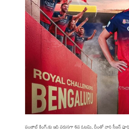
పంజాబ్ కింగ్స్‌కు ఇది వరుసగా 6వ ఓటమి, దీంతో వారి సీజన్ పూర్