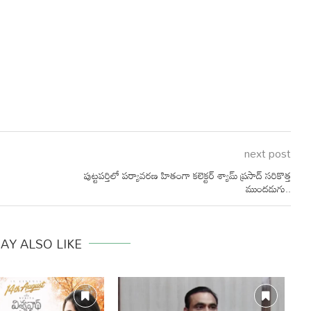
next post
పుట్టపర్తిలో పర్యావరణ హితంగా కలెక్టర్ శ్యామ్ ప్రసాద్ సరికొత్త
ముందడుగు..
AY ALSO LIKE