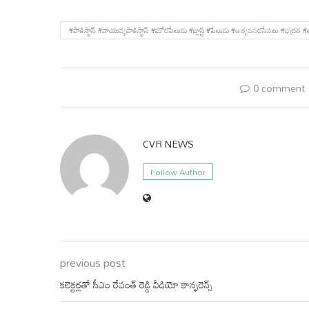
#పాకిస్థాన్ #వాయువ్యపాకిస్థాన్ #ఘోరపేలుడు #బ్లాస్ట్ #పేలుడు #అత్యవసరసేవలు #భద్రత #
0 comment
CVR NEWS
Follow Author
previous post
కలెక్టర్లతో సీఎం రేవంత్ రెడ్డి వీడియో కాన్ఫరెన్స్