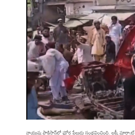
వాయువ్య పాకిస్థాన్‌లో ఘోర పేలుడు సంభవించింది. లక్కీ మార్వా