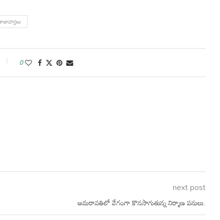
తాజావార్తలు
0
next post
అమరావతిలో వేగంగా కొనసాగుతున్న నిర్మాణ పనులు.