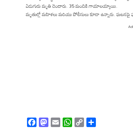
ఏడుగురు మృతి చెందారు. 35 మందికి గాయాలయ్యాయి.
మృతుల్లో మహిళలు మరియు పోలీసులు కూడా ఉన్నారు. ఘటనపై పూర
Ad
Facebook
Mastodon
Email
WhatsApp
Copy
Share
Link