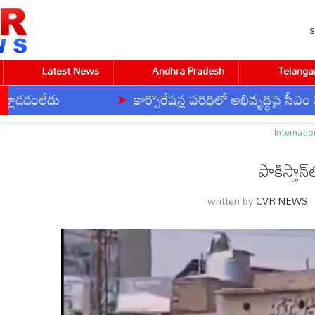
S
Latest News
Andhra Pradesh
Telanga
దు
కార్పొరేషన్ల పరిధిలో అభివృద్ధిపై సీఎం సమీక్ష
Home
International
పాకిస్తాన్‌లో భారీ పేలుడు..
Internatio
పాకిస్తాన
CVR ENGLISH
CVR HEALTH
CVR OM
written by
CVR NEWS
BUSINESS
DEVOTIONAL
TECHNOLOGY