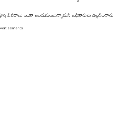
్తి వివరాలు ఇంకా అందుకుంటున్నామని అధికారులు వెల్లడించారు
vertisements