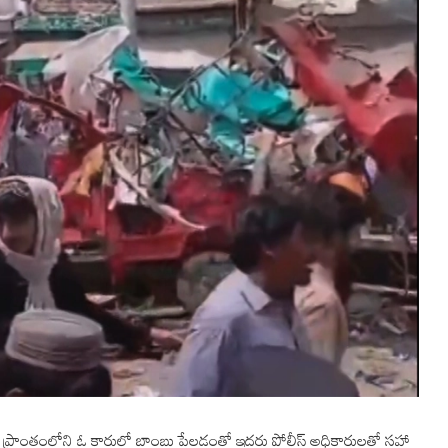
ట్‌ ప్రాంతంలోని ఓ కారులో బాంబు పేలడంతో ఇద్దరు పోలీస్ అధికారులతో సహా