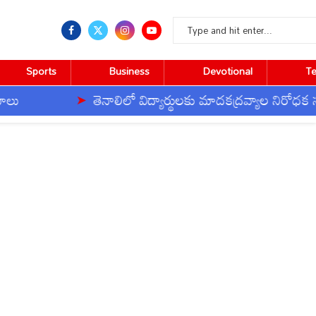
Sports
Business
Devotional
T
తెనాలిలో విద్యార్థులకు మాదకద్రవ్యాల నిరోధక సంకల్పం