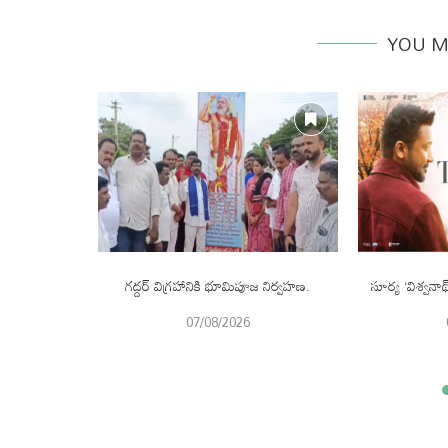
YOU M
స్పాన్స్ చాలా
గద్దర్ విగ్రహానికి భూమిపూజ నిర్వహణ.
సూర్య ‘విశ్వనా
ి.
07/08/2026