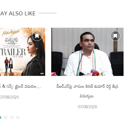
AY ALSO LIKE
థ్ & సన్స్’ ట్రైలర్ విడుదల…
బీఆర్ఎస్‌పై చామల కిరణ్ కుమార్ రెడ్డి తీవ్ర
చే
విమర్శలు.
07/08/2026
07/08/2026