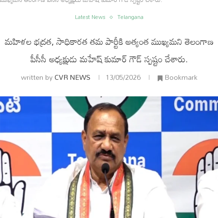
Latest News
Telangana
మహిళల భద్రత, సాధికారత తమ పార్టీకి అత్యంత ముఖ్యమని తెలంగాణ
పీసీసీ అధ్యక్షుడు మహేష్ కుమార్ గౌడ్ స్పష్టం చేశారు.
written by
CVR NEWS
13/05/2026
Bookmark
ం
అంతర్జాతీయం