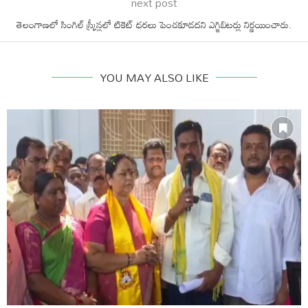
next post
తెలంగాణలో సింగిల్‌ స్క్రీన్లలో టికెట్‌ ధరలు పెంచకూడదని ఎగ్జిబిటర్లు నిర్ణయించారు.
YOU MAY ALSO LIKE