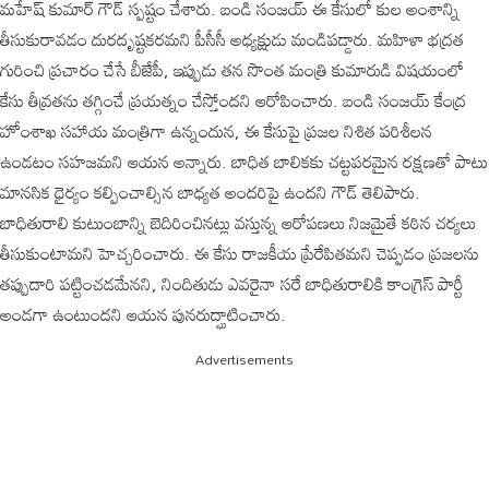
మహేష్ కుమార్ గౌడ్ స్పష్టం చేశారు. బండి సంజయ్ ఈ కేసులో కుల అంశాన్ని
తీసుకురావడం దురదృష్టకరమని పీసీసీ అధ్యక్షుడు మండిపడ్డారు. మహిళా భద్రత
గురించి ప్రచారం చేసే బీజేపీ, ఇప్పుడు తన సొంత మంత్రి కుమారుడి విషయంలో
కేసు తీవ్రతను తగ్గించే ప్రయత్నం చేస్తోందని ఆరోపించారు. బండి సంజయ్ కేంద్ర
హోంశాఖ సహాయ మంత్రిగా ఉన్నందున, ఈ కేసుపై ప్రజల నిశిత పరిశీలన
ఉండటం సహజమని ఆయన అన్నారు. బాధిత బాలికకు చట్టపరమైన రక్షణతో పాటు
మానసిక ధైర్యం కల్పించాల్సిన బాధ్యత అందరిపై ఉందని గౌడ్ తెలిపారు.
బాధితురాలి కుటుంబాన్ని బెదిరించినట్లు వస్తున్న ఆరోపణలు నిజమైతే కఠిన చర్యలు
తీసుకుంటామని హెచ్చరించారు. ఈ కేసు రాజకీయ ప్రేరేపితమని చెప్పడం ప్రజలను
తప్పుదారి పట్టించడమేనని, నిందితుడు ఎవరైనా సరే బాధితురాలికి కాంగ్రెస్ పార్టీ
అండగా ఉంటుందని ఆయన పునరుద్ఘాటించారు.
Advertisements