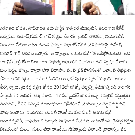
మహిళల భద్రత, సాధికారత తమ పార్టీకి అత్యంత ముఖ్యమని తెలంగాణ పీసీసీ
అధ్యక్షుడు మహేష్ కుమార్ గౌడ్ స్పష్టం చేశారు. మైనర్ బాలికకు, నిందితుడికి
వివాహం చేయాలంటూ మంత్రి పొన్నం ప్రభాకర్ చేసిన ప్రతిపాదనపై మహేష్
కుమార్ గౌడ్ వివరణ ఇచ్చారు. ఆ వ్యాఖ్యలు ఆయన వ్యక్తిగత అభిప్రాయమని, అవి
కాంగ్రెస్ పార్టీ లేదా తెలంగాణ ప్రభుత్వ అధికారిక విధానం కాదని స్పష్టం చేశారు.
కుల పెద్దల జోక్యం ద్వారా లేదా వివాహం వంటి ప్రతిపాదనలతో ఇలాంటి తీవ్రమైన
కేసులను పరిష్కరించాలనే ఆలోచనను కాంగ్రెస్ పూర్తిగా వ్యతిరేకిస్తుందని ఆయన
పేర్కొన్నారు. మైనర్ల రక్షణ కోసం 2012లో పోక్సో చట్టాన్ని తీసుకొచ్చింది కాంగ్రెస్
పార్టీయేనని ఆయన గుర్తు చేశారు. 17 ఏళ్ల మైనర్ బాలిక ఇచ్చే సమ్మతికి చట్టబద్ధత
ఉండదని, దీనిని సమ్మతి సంబంధంగా చిత్రీకరించే ప్రయత్నాలు చట్టవిరుద్ధమని
హెచ్చరించారు. నిందితుడు ఎంతటి రాజకీయ పలుకుబడి కలిగిన వ్యక్తి
అయినప్పటికీ, బాధితురాలి ఫిర్యాదు ఈ ఘటన తీవ్రతను చాటుతోంది. మైనర్ల రక్షణ
విషయంలో కులం, మతం లేదా రాజకీయ నేపథ్యాలకు ఎలాంటి ప్రాధాన్యం లేద