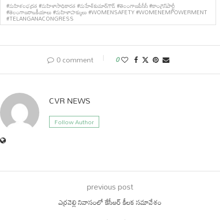
#మహిళలభద్రత #మహిళాసాధికారత #మహేశ్‌కుమార్‌గౌడ్ #తెలంగాణపీసీసీ #కాంగ్రెస్‌పార్టీ
#తెలంగాణరాజకీయాలు #మహిళాహక్కులు #WOMENSAFETY #WOMENEMPOWERMENT
#TELANGANACONGRESS
0 comment
0
CVR NEWS
Follow Author
previous post
ఎర్రవెల్లి నివాసంలో కేసీఆర్ కీలక సమావేశం