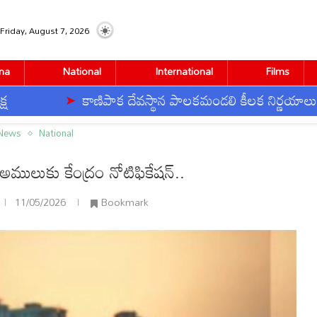
Friday, August 7, 2026
na
National
International
Films
కాణిపాక దేవస్థాన పాలకమండలి కీలక నిర్ణయాలు
ేంద్రం నోటిఫికేషన్..
 News
National
‌ అములుకు కేంద్రం నోటిఫికేషన్..
11/05/2026
Bookmark