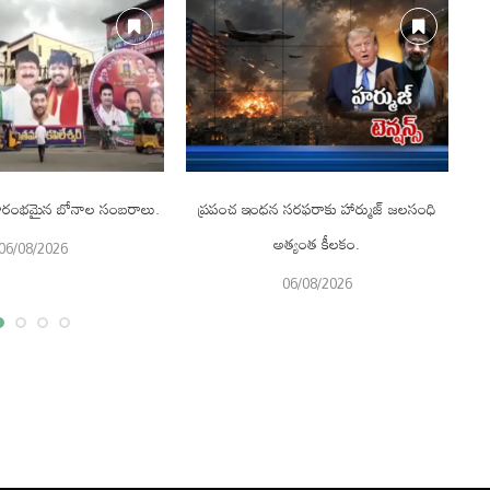
 ప్రారంభమైన బోనాల సంబరాలు.
ప్రపంచ ఇంధన సరఫరాకు హార్ముజ్ జలసంధి
అత్యంత కీలకం.
06/08/2026
06/08/2026