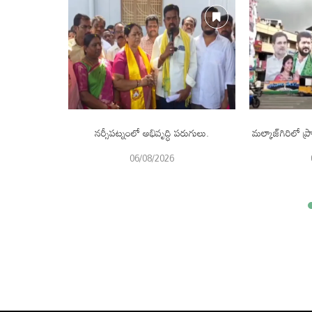
 కోట్ల విరాళం.
నర్సీపట్నంలో అభివృద్ధి పరుగులు.
మల్కాజ్‌గిరిలో
06/08/2026