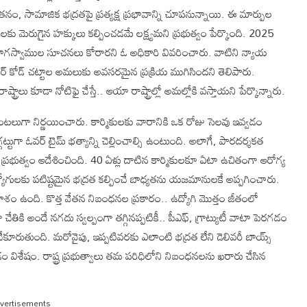
ేతనం, సామాజిక భద్రతపై ప్రత్యక్ష ప్రభావాన్ని చూపనున్నాయి. ఈ మార్పుల
ు మెరుగైన హక్కులు కల్పించడమే లక్ష్యమని ప్రభుత్వం పేర్కొంది. 2025
చేసి భాగస్వాముల సూచనలు కోరారని ఓ అధికారి వివరించారు. వాటిని న్యాయ
ేబర్ కోడ్ చట్టాల అమలుకు అవసరమైన ప్రక్రియ ముగిసిందని తెలిపారు.
ాలు కూడా నోటిఫై చేస్తే.. ఆయా రాష్ట్రాల్లో అమల్లోకి వస్తాయని పేర్కొన్నారు.
టలుగా నిర్ణయించారు. కార్మికులకు వారానికి ఒక రోజు సెలవు ఇవ్వడం
ుగా ఓవర్‌ టైమ్ భత్యాన్ని చెల్లించాల్సి ఉంటుంది. అలాగే, పారదర్శకత
 ప్రభుత్వం ఆదేశించింది. 40 ఏళ్లు దాటిన కార్మికులకూ ఏటా ఉచితంగా ఆరోగ్య
ఉద్యోగులకు పటిష్టమైన భద్రత కల్పించే బాధ్యతను యజమానులకే అప్పగించారు.
వకాశం ఉంది. కొత్త వేతన నిబంధనల ప్రకారం.. ఉద్యోగి మొత్తం జీతంలో
తికి అందే నగదు స్వల్పంగా తగ్గినప్పటికీ.. పీఎఫ్, గ్రాట్యుటీ వాటా పెరగడం
చేకూరుతుంది. మరోవైపు, ఇప్పటివరకు ఎలాంటి భద్రత లేని డెలివరీ బాయ్స్
ం విశేషం. రాష్ట్ర ప్రభుత్వాలు తమ పరిధిలోని నిబంధనలను ఖరారు చేసిన
vertisements