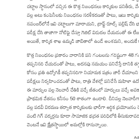
చట్టాల స్థానంలో వచ్చిన ఈ కొత్త నిబంధనలు కార్మికుల పనితీరు, వ
వల్ల అటు కంపెనీలకు నిబంధనల సరళీకరణతో పాటు, ఇటు కార్మికులక
నవంబర్‌లోనే ఇవి చట్టాలుగా మారాయని, డ్రాఫ్ట్ రూల్స్ పబ్లిష్ 
పరీక్ష చేసి తాజాగా నోటిఫై చేస్తూ గెజిట్ విడుదల చేయడంతో ఈ ల
అయితే, కార్మిక శాఖ ఉమ్మడి జాబితాలో ఉండే అంశమని, అందుకే రాష్ట్ర
కొత్త నిబంధనల ప్రకారం వారానికి పని గంటలను గరిష్టంగా 48 గం
తప్పనిసరి చేయడంతో పాటు, అదనపు సమయం పనిచేస్తే దానికి తగ్గట్ట
కోసం ప్రతి ఉద్యోగికీ తప్పనిసరిగా నియామక పత్రం జారీ చేయాలని
పరీక్షలు నిర్వహించడంతో పాటు, రాత్రి వేళల్లో పనిచేసే మహిళా 
ఈ మార్పుల వల్ల నెలవారీ చేతికి వచ్చే జీతంలో మార్పులు వచ్చే అ
ప్రాథమిక వేతనం కనీసం 50 శాతంగా ఉండాలి. దీనివల్ల నెలవారీగా చే
వల్ల పదవీ విరమణ తర్వాత కార్మికులకు భారీగా ఆర్థిక ప్రయోజనం 
వంటి గిగ్ వర్కర్లను కూడా సామాజిక భద్రత పరిధిలోకి తీసుకురావడ
వెంటనే ఇవి క్షేత్రస్థాయిలో అమల్లోకి రానున్నాయి.
Ad