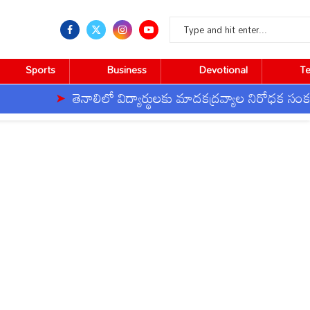
Sports
Business
Devotional
T
తెనాలిలో విద్యార్థులకు మాదకద్రవ్యాల నిరోధక సంకల్పం