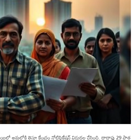
్థాయిలో అమల్లోకి తెస్తూ కేంద్రం నోటిఫికేషన్ విడుదల చేసింది. దాదాపు 29 పాత