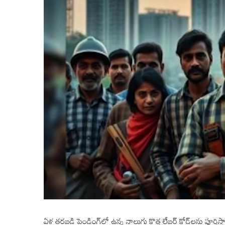
ఏళ్ల తరబడి పెండింగ్‌లో ఉన్న నాలుగు కొత్త లేబర్ కోడ్‌లను పూర్తిస