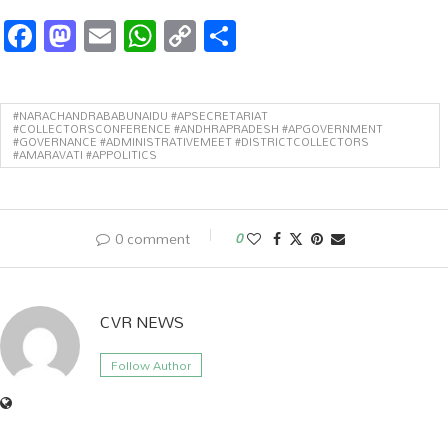
Facebook
Mastodon
Email
WhatsApp
Copy
Share
Link
#NARACHANDRABABUNAIDU #APSECRETARIAT
#COLLECTORSCONFERENCE #ANDHRAPRADESH #APGOVERNMENT
#GOVERNANCE #ADMINISTRATIVEMEET #DISTRICTCOLLECTORS
#AMARAVATI #APPOLITICS
0 comment
0
CVR NEWS
Follow Author