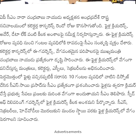
ఏపీ సీఎం నారా చంద్రబాబు నాయుడు అధ్యక్షతన ఆంధ్రప్రదేశ్ రాష్ట్ర
సచివాలయంలో కలెక్టర్ల కాన్ఫరెన్స్ రెండో రోజు కొనసాగుతోంది. ఫైళ్ల క్లియరెన్స్,
అవేర్, డేటా లేక్ వంటి కీలక అంశాలపై సమీక్ష నిర్వహిస్తున్నారు. ఈ-ఫైళ్ల క్లియరెన్స్
రోజుల వ్యవధి నుంచి గంటల వ్యవధిలోకి రావడంపై సీఎం సంతృప్తి వ్యక్తం చేశారు.
కలెక్టర్ల కాన్ఫరెన్స్‌లో ఈ-గవర్నెన్స్, వేగవంతమైన పరిపాలనపై ముఖ్యమంత్రి
చంద్రబాబు నాయుడు ప్రత్యేకంగా దృష్టి సారించారు. ఈ-ఫైళ్ల క్లియరెన్స్‌లో వేగంగా
పనిచేస్తున్న మంత్రులు, కలెక్టర్లు, ఎస్పీలు, సెక్రటరీలను అభినందించారు.
పెద్దమొత్తంలో ఫైళ్లు వచ్చినప్పటికీ సరాసరి 10 గంటల వ్యవధిలో వాటిని డిస్పోజ్
చేసిన సీఎస్ సాయి ప్రసాద్‌ను సీఎం ప్రత్యేకంగా ప్రశంసించారు.ఫైళ్లను త్వరగా క్లియర్
చేస్తే ప్రభుత్వ సేవలు ప్రజలకు మరింత వేగంగా అందుతాయని సీఎం తెలిపారు. స్పీడ్
ఆఫ్ డెలివరింగ్ గవర్నెన్స్‌లో ఫైళ్ల క్లియరెన్స్ కీలక అంశమని పేర్కొన్నారు. సీఎస్,
సెక్రటరీలు, హెచ్‌వోడీలు మొదలుకుని మండల స్థాయి వరకు ఫైళ్ల క్లియరెన్స్‌లో వేగం
పెరగాలని సూచించారు.
Advertisements