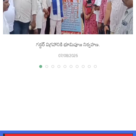
గద్దర్ విగ్రహానికి భూమిపూజ నిర్వహణ.
07/08/2026