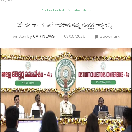
Andhra Pradesh
Latest News
ఏపీ సచివాలయంలో కొనసాగుతున్న కలెక్టర్ల కాన్ఫరెన్స్..
written by
CVR NEWS
08/05/2026
Bookmark
ం
అంతర్జాతీయం