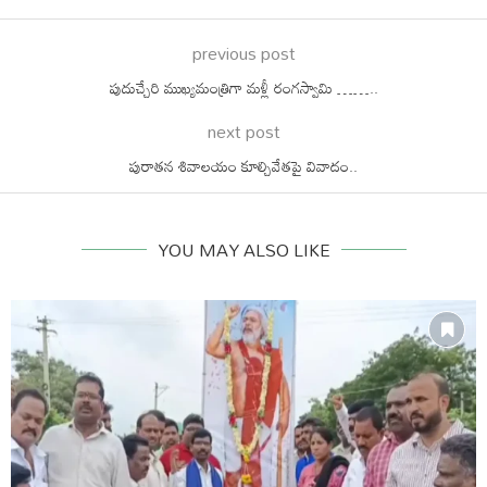
previous post
పుదుచ్చేరి ముఖ్యమంత్రిగా మళ్లీ రంగస్వామి ……..
next post
పురాతన శివాలయం కూల్చివేతపై వివాదం..
YOU MAY ALSO LIKE