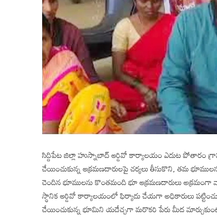
సిద్దిపేట జిల్లా హుస్నాబాద్ ఆర్డివో కార్యాలయం ఎదుట పోతారం 
చేయించుకున్న ఆక్రమణదారులపై చర్యలు తీసుకొని, తమ భూములన
చెందిన భూములను కొంతమంది భూ ఆక్రమణదారులు అక్రమంగా వారి
స్థానిక ఆర్డివో కార్యాలయంలో ఫిర్యాదు చేయగా అధికారులు పట్ట
చేయించుకున్న భూమిని యదేచ్చగా మరొకరి పేరు మీద మార్చుకుం