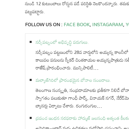
నుండి 12 కుటుంబాలు రోడ్డున పడే పరిస్థితి నెలకొందన్నారు. తమక
పట్టుపట్టారు.
FOLLOW US ON :
FACE BOOK
,
INSTAGARAM
,
Y
నర్సీపట్నంలో అభివృద్ధి పరుగులు.
నర్సీపట్నం పట్టణంలోని 28వ వార్డులోని అయ్యన్న కాలనీలో ర
కాలువల పనులను స్పీకర్ చింతకాయల అయ్యన్నపాత్రుడు సత
రాజేష్ ప్రారంభించారు. మున్సిపాలిటీ…
మల్కాజ్‌గిరిలో ప్రారంభమైన బోనాల సంబరాలు.
తెలంగాణ సంస్కృతి, సంప్రదాయాలకు ప్రతీకగా నిలిచే బోన
స్వాగతం పలుకుతూ గాంధీ పార్క్, వినాయక్ నగర్, నేరేడ్‌మె
బ్యానర్లు ఏర్పాటు చేశారు. రంగురంగుల…
ప్రపంచ ఇంధన సరఫరాకు హార్ముజ్ జలసంధి అత్యంత కీలక
అమెరికా–ఇరాన్ మధ్య ఉద్రిక్తతలు మరోసారి ప్రపంచాన్ని ఆ