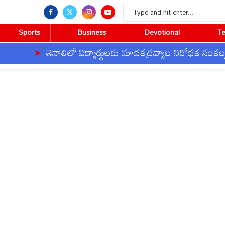
Sports
Business
Devotional
T
తెనాలిలో విద్యార్థులకు మాదకద్రవ్యాల నిరోధక సంకల్పం