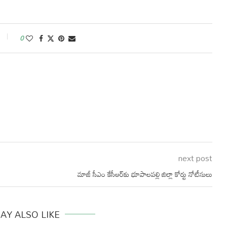
0
next post
మాజీ సీఎం కేసీఆర్‌కు భూపాలపల్లి జిల్లా కోర్టు నోటీసులు
AY ALSO LIKE