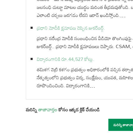
జలసంధి చుట్టూ మాటల యుద్ధం మరింత తీవ్రమవుతోంది. ఒ
ఎలాంటి చర్చలు జరగడం లేదని ఇరాన్ ఖండిస్తోంది.…
ప్రధాని మోదీకి క్షమాపణ చెప్పిన జుకర్⁬బర్గ్.
ప్రధాని నరేంద్ర మోదీకి సంబంధించిన వీడియో తొలగింపుపై 
జుకర్‌బర్గ్.. ప్రధాని మోదీకి క్షమాపణలు చెప్పారు. CSAM, డీ
విద్యారంగానికి రూ.44,527 కోట్లు.
తమిళగ వెట్రి కళగం ప్రభుత్వం అధికారంలోకి వచ్చిన తర్వాత తొల
నేతృత్వంలోని ప్రభుత్వం విద్య, సంక్షేమం, యువత, మహిళల స
రూపొందించింది. విద్యారంగానికి…
మరిన్ని
తాజావార్తల
కోసం ఇక్కడ క్లిక్ చేయండి
మరిన్ని తాజావా