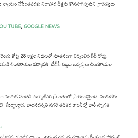
ు న్యాయం చేసేంతవరకు నిరాహార దీక్షను కొనసాగిస్తామని గ్రామస్తులు
OU TUBE
,
GOOGLE NEWS
ెండు కోట్ల 28 లక్షల నిధులతో నూతనంగా నిర్మించిన సీసీ రోడ్లు,
ీమణి చింతకాయల పద్మావతి, టీడీపీ పట్టణ అధ్యక్షులు చింతకాయల
ాల పండుగ సందడి మల్కాజ్‌గిరి ప్రాంతంలో ప్రారంభమైంది. పండుగకు
ట్, మీర్జాల్గూడ, బాలసరస్వతి నగర్ తదితర కాలనీల్లో భారీ స్వాగత
ం.
ందోళనకు గురిచేస్తున్నాయి. ప్రపంచ చమురు రవాణాకు కీలకమైన హార్ముజ్