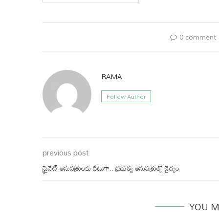
0 comment
RAMA
Follow Author
previous post
ప్రైవేట్ ఆసుపత్రులకు ధీటుగా.. ప్రభుత్వ ఆసుపత్రుల్లో వైద్యం
YOU M