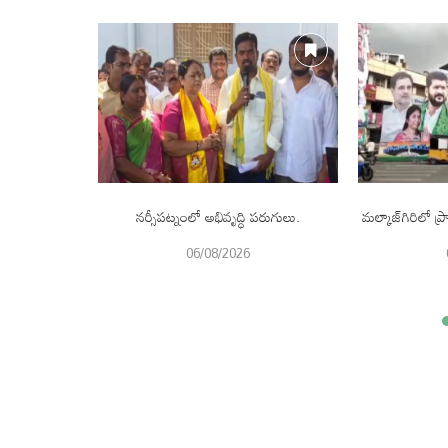
 కోట్ల విరాళం.
నర్సీపట్నంలో అభివృద్ధి పరుగులు.
మల్కాజ్‌గిరిలో
06/08/2026