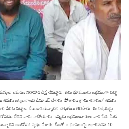
గ్రామస్తులు ఆమరణ నిరాహార దీక్ష చేపట్టారు. తమ భూములను అక్రమంగా పట్టా
ు తమకు ఇప్పించాలని డిమాండ్ చేశారు. పోతారం గ్రామ శివారులో తమకు
 పేరిట పట్టాలు చేయించుకున్నారని బాధితులు తెలిపారు. ఈ విషయమై
ించుకోవడం లేదని వారు వాపోయారు..ఇప్పుడు ఆక్రమణదారులు వారి పేరు మీద
టున్నారని ఆందోళన వ్యక్తం చేశారు. దీంతో ఆ భూములపై ఆధారపడిన 10