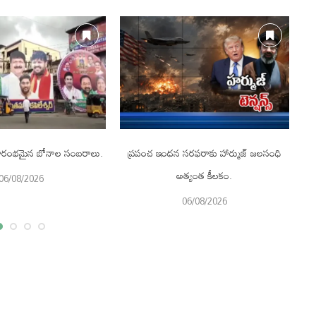
 ప్రారంభమైన బోనాల సంబరాలు.
ప్రపంచ ఇంధన సరఫరాకు హార్ముజ్ జలసంధి
అత్యంత కీలకం.
06/08/2026
06/08/2026