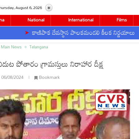
hursday, August 6, 2026
na
National
International
Films
కాణిపాక దేవస్థాన పాలకమండలి కీలక నిర్ణయాలు
ట పోతారం గ్రామస్తులు నిరాహార దీక్ష
Main News
Telangana
ఎదుట పోతారం గ్రామస్తులు నిరాహార దీక్ష
06/08/2024
Bookmark