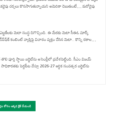
కవైపు చర్చలు కొనసాగుతున్నాయని అమెరికా చెబుతుంటే… మరోవైపు
ఎట్టకేలకు మెటా సంస్థ దిగొచ్చింది. ఈ మేరకు మెటా సీఈఓ మార్క్
ప్‌ఫేక్‌ కంటెంట్‌ వ్యాప్తిపై విచారం వ్యక్తం చేసిన మెటా.. కొన్ని రకాల…
ి పూర్తి స్థాయి బడ్జెట్‌ను అసెంబ్లీలో ప్రవేశపెట్టింది. సీఎం విజయ్
ాధికారతకు పెద్దపీట వేస్తూ 2026-27 ఆర్థిక సంవత్సర బడ్జెట్‌ను
ర్తల కోసం ఇక్కడ క్లిక్ చేయండి