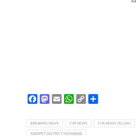
Ad
Facebook
Mastodon
Email
WhatsApp
Copy
Share
Link
BREAKING NEWS
CVR NEWS
CVR NEWS TELUGU
SIDDIPET DISTRICT HUSNABAD