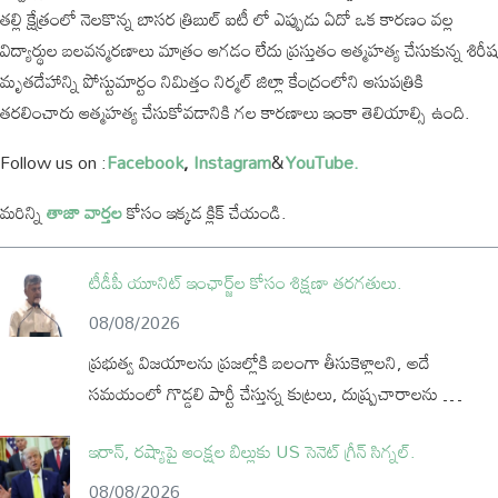
తల్లి క్షేత్రంలో నెలకొన్న బాసర త్రిబుల్ ఐటీ లో ఎప్పుడు ఏదో ఒక కారణం వల్ల
విద్యార్థుల బలవన్మరణాలు మాత్రం ఆగడం లేదు ప్రస్తుతం ఆత్మహత్య చేసుకున్న శిరీష
మృతదేహాన్ని పోస్టుమార్టం నిమిత్తం నిర్మల్ జిల్లా కేంద్రంలోని ఆసుపత్రికి
తరలించారు ఆత్మహత్య చేసుకోవడానికి గల కారణాలు ఇంకా తెలియాల్సి ఉంది.
Follow us on :
Facebook
,
Instagram
&
YouTube.
మరిన్ని
తాజా వార్తల
కోసం ఇక్కడ క్లిక్ చేయండి.
టీడీపీ యూనిట్ ఇంఛార్జ్‌ల కోసం శిక్షణా తరగతులు.
08/08/2026
ప్రభుత్వ విజయాలను ప్రజల్లోకి బలంగా తీసుకెళ్లాలని, అదే
సమయంలో గొడ్డలి పార్టీ చేస్తున్న కుట్రలు, దుష్ప్రచారాలను …
ఇరాన్, రష్యాపై ఆంక్షల బిల్లుకు US సెనెట్ గ్రీన్ సిగ్నల్.
08/08/2026