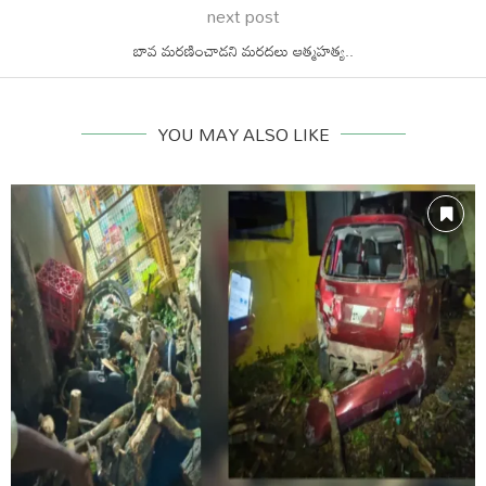
next post
బావ మరణించాడని మరదలు ఆత్మహత్య..
YOU MAY ALSO LIKE