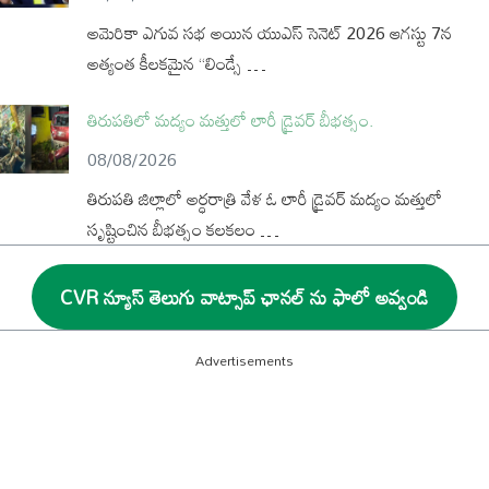
అమెరికా ఎగువ సభ అయిన యుఎస్ సెనెట్ 2026 ఆగస్టు 7న
అత్యంత కీలకమైన “లిండ్సే …
తిరుపతిలో మద్యం మత్తులో లారీ డ్రైవర్ బీభత్సం.
08/08/2026
తిరుపతి జిల్లాలో అర్ధరాత్రి వేళ ఓ లారీ డ్రైవర్ మద్యం మత్తులో
సృష్టించిన బీభత్సం కలకలం …
CVR న్యూస్ తెలుగు వాట్సాప్ ఛానల్ ను ఫాలో అవ్వండి
Advertisements