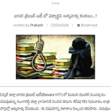
Crime
బాసర ట్రిబుల్ ఐటీ లో విద్యార్థిని ఆత్మహత్య కలకలం..!
written by
Prakash
23/02/2024
Bookmark
ం
అంతర్జాతీయం
నిర్మల్ జిల్లా బాసర త్రిబుల్ ఐటీ(Basara IIIT) లో పియుసి మొదటి సంవత్సరం
చదువుతున్న సంగారెడ్డి జిల్లా గ్రామానికి చెందిన తెనుగు శిరీష(18) గురువారం రాత్రి
హాస్టల్లో ఆత్మహత్య చేసుకుంది. ఈ విషయాన్ని కళాశాల సిబ్బంది తెలిపారు. చదువుల