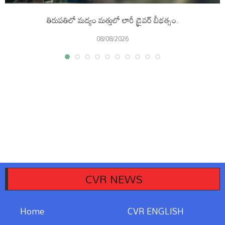
తిరుపతిలో మద్యం మత్తులో లారీ డ్రైవర్ బీభత్సం.
08/08/2026
CVR NEWS
Home
CVR ENGLISH