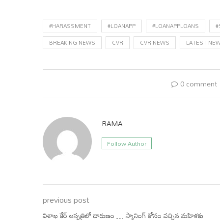
Link
#HARASSMENT
#LOANAPP
#LOANAPPLOANS
#
BREAKING NEWS
CVR
CVR NEWS
LATEST NE
0 comment
RAMA
Follow Author
previous post
విశాఖ కేర్ ఆస్పత్రిలో దారుణం … స్కానింగ్ కోసం వచ్చిన మహిళకు