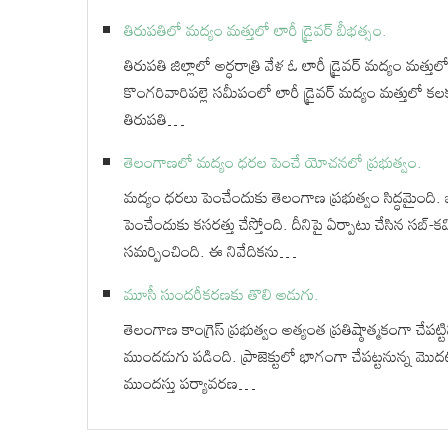
తిరుపతిలో మద్యం మత్తులో లారీ డ్రైవర్ బీభత్సం.
తిరుపతి జిల్లాలో అర్ధరాత్రి వేళ ఓ లారీ డ్రైవర్ మద్యం మత
కొంగరివారిపల్లె సమీపంలో లారీ డ్రైవర్ మద్యం మత్తులో కలక
తిరుపతి…
తెలంగాణలో మద్యం ధరల పెంచే యోచనలో ప్రభుత్వం.
మద్యం ధరలు పెంచేందుకు తెలంగాణ ప్రభుత్వం సిద్ధమైంది. బడ
పెంచేందుకు కసరత్తు చేస్తోంది. దీనిపై ఏర్పాటు చేసిన సబ్-
సమర్పించింది. ఈ నివేదికను…
మూసీ సుందరీకరణకు తొలి అడుగు.
తెలంగాణ కాంగ్రెస్ ప్రభుత్వం అత్యంత ప్రతిష్ఠాత్మకంగా చేపట
ముందడుగు పడింది. ప్రాజెక్టులో భాగంగా చేపట్టనున్న మొ
ముందస్తు పర్యావరణ…