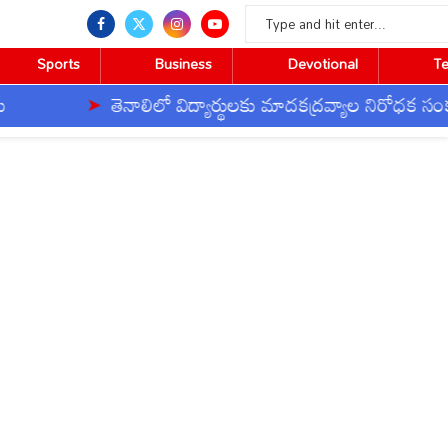
Sports
Business
Devotional
T
తెనాలిలో విద్యార్థులకు మాదకద్రవ్యాల నిరోధక సంకల్పం