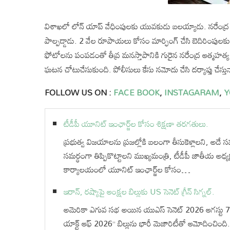
విశాఖలో లోన్ యాప్‌ వేధింపులకు యువకుడు బలయ్యాడు. నరేంద్ర
పాల్పడ్డాడు. 2 వేల రూపాయలు కోసం మార్ఫింగ్‌ చేసి బెదిరింపులక
ఫోటోలను పంపడంతో తీవ్ర మనస్తాపానికి గురైన నరేంద్ర ఆత్మహత్య చే
ఘటన చోటుచేసుకుంది. పోలీసులు కేసు నమోదు చేసి దర్యాప్తు చేస్తున
FOLLOW US ON :
FACE BOOK
,
INSTAGARAM
,
Y
టీడీపీ యూనిట్ ఇంఛార్జ్‌ల కోసం శిక్షణా తరగతులు.
ప్రభుత్వ విజయాలను ప్రజల్లోకి బలంగా తీసుకెళ్లాలని, అదే సమ
సమర్థంగా తిప్పికొట్టాలని ముఖ్యమంత్రి, టీడీపీ జాతీయ అధ్యక్ష
కార్యాలయంలో యూనిట్ ఇంఛార్జ్‌ల కోసం…
ఇరాన్, రష్యాపై ఆంక్షల బిల్లుకు US సెనెట్ గ్రీన్ సిగ్నల్.
అమెరికా ఎగువ సభ అయిన యుఎస్ సెనెట్ 2026 ఆగస్టు 7న అ
యాక్ట్ ఆఫ్ 2026” బిల్లును భారీ మెజారిటీతో ఆమోదించింది.