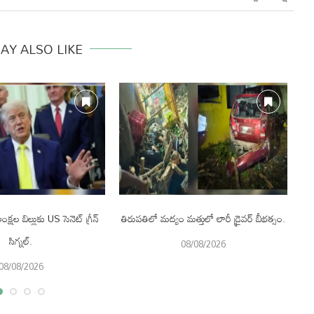
AY ALSO LIKE
క్షల బిల్లుకు US సెనెట్ గ్రీన్
తిరుపతిలో మద్యం మత్తులో లారీ డ్రైవర్ బీభత్సం.
సిగ్నల్.
08/08/2026
08/08/2026