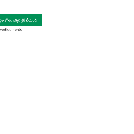
ర్తల కోసం ఇక్కడ క్లిక్ చేయండి
vertisements