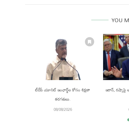
YOU M
ొనుగోలు చేసే
టీడీపీ యూనిట్ ఇంఛార్జ్‌ల కోసం శిక్షణా
ఇరాన్, రష్యాపై ఆం
తరగతులు.
08/08/2026