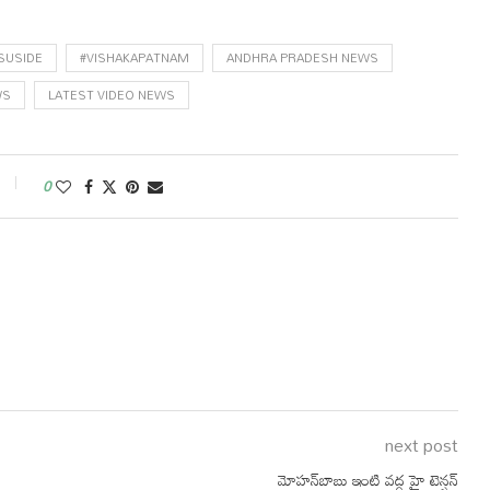
SUSIDE
#VISHAKAPATNAM
ANDHRA PRADESH NEWS
WS
LATEST VIDEO NEWS
0
next post
మోహన్‎బాబు ఇంటి వద్ద హై టెన్షన్