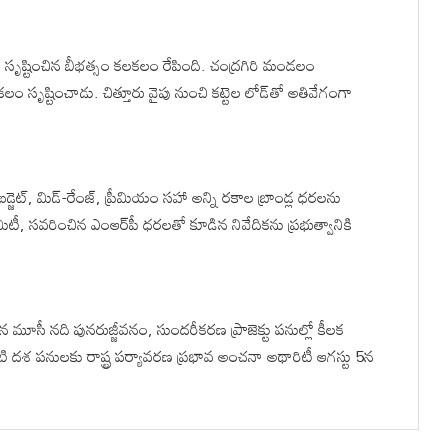
్తులో సృష్టించిన బీభత్సం కలకలం రేపింది. చంద్రగిరి మండలం
లం సృష్టించాడు. చిత్తూరు వైపు నుంచి కట్టెల లోడ్‌తో అతివేగంగా
్జెట్, మిడ్-రేంజ్, ప్రీమియం సహా అన్ని రకాల బ్రాండ్ల ధరలను
కమిటీ, సవరించిన ఎంఆర్‌పీ ధరలతో కూడిన నివేదికను ప్రభుత్వానికి
్టిన మూసీ నది పునరుజ్జీవనం, సుందరీకరణ ప్రాజెక్టు పనుల్లో కీలక
దటి దశ పనులకు రాష్ట్ర పర్యావరణ ప్రభావ అంచనా అథారిటీ ఆగస్టు 5న