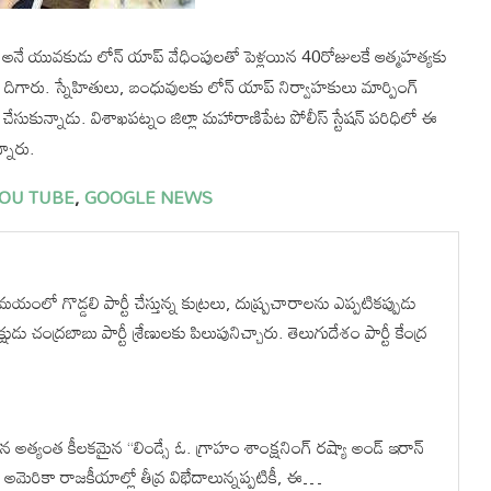
 అనే యువకుడు లోన్ యాప్ వేధింపులతో పెళ్లయిన 40రోజులకే ఆత్మహత్యకు
ు దిగారు. స్నేహితులు, బంధువులకు లోన్‌ యాప్ నిర్వాహకులు మార్పింగ్
సుకున్నాడు. విశాఖపట్నం జిల్లా మ‌హారాణిపేట పోలీస్ స్టేష‌న్ ప‌రిధిలో ఈ
్నారు.
OU TUBE
,
GOOGLE NEWS
యంలో గొడ్డలి పార్టీ చేస్తున్న కుట్రలు, దుష్ప్రచారాలను ఎప్పటికప్పుడు
ుడు చంద్రబాబు పార్టీ శ్రేణులకు పిలుపునిచ్చారు. తెలుగుదేశం పార్టీ కేంద్ర
త్యంత కీలకమైన “లిండ్సే ఓ. గ్రాహం శాంక్షనింగ్ రష్యా అండ్ ఇరాన్
 అమెరికా రాజకీయాల్లో తీవ్ర విభేదాలున్నప్పటికీ, ఈ…