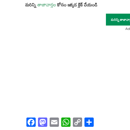
మరిన్ని
తాజావార్తల
కోసం ఇక్కడ క్లిక్ చేయండి
మరిన్ని తాజావా
Ad
Facebook
Mastodon
Email
WhatsApp
Copy
Share