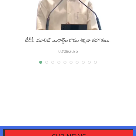
టీడీపీ యూనిట్ ఇంఛార్జ్‌ల కోసం శిక్షణా తరగతులు.
08/08/2026