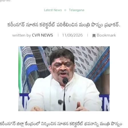
Latest News
Telangana
కరీంనగర్ నూతన కలెక్టరేట్ పరిశీలించిన మంత్రి పొన్నం ప్రభాకర్.
written by
CVR NEWS
11/06/2026
Bookmark
ం
అంతర్జాతీయం
కరీంనగర్ జిల్లా కేంద్రంలో నిర్మించిన నూతన కలెక్టరేట్ భవనాన్ని మంత్రి పొన్నం