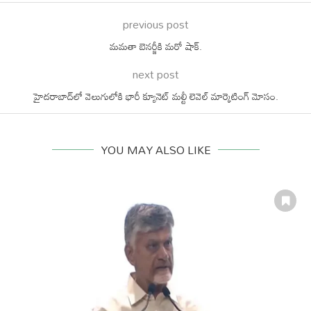
previous post
మమతా బెనర్జీకి మరో షాక్.
next post
హైదరాబాద్‌లో వెలుగులోకి భారీ క్యూనెట్ మల్టీ లెవెల్ మార్కెటింగ్ మోసం.
YOU MAY ALSO LIKE