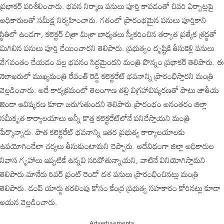
ప్రభాకర్ పరిశీలించారు. భవన నిర్మాణ పనులు పూర్తి కావడంతో చివరి ఏర్పాట్లపై
అధికారులతో సమీక్ష నిర్వహించారు. గతంలో ప్రారంభమైన పనులు పూర్తికాని
స్థితిలో ఉండగా, కలెక్టర్ చిత్రా మిశ్రా బాధ్యతలు స్వీకరించిన తర్వాత ప్రత్యేక శ్రద్ధతో
మిగిలిన పనులు పూర్తి చేయించారని తెలిపారు. ప్రభుత్వం దృష్టికి తీసుకెళ్లి పనులు
వేగవంతం చేయడం వల్ల భవనం సిద్ధమైందని మంత్రి పొన్నం ప్రభాకర్ తెలిపారు. ఈ
నెలాఖరులో ముఖ్యమంత్రి రేవంత్ రెడ్డి కలెక్టరేట్ భవనాన్ని ప్రారంభిస్తారని మంత్రి
వెల్లడించారు. అదే కార్యక్రమంలో తెలంగాణ తల్లి విగ్రహావిష్కరణతో పాటు జాతీయ
జెండా ఆవిష్కరణ కూడా జరుగుతుందని తెలిపారు.ప్రారంభం అనంతరం జిల్లా
సమీకృత కార్యాలయాలు అన్నీ కొత్త కలెక్టరేట్‌లోనే పనిచేస్తాయని మంత్రి
పేర్కొన్నారు. పాత కలెక్టరేట్ భవనాన్ని ఇతర ప్రభుత్వ కార్యాలయాలకు
ఉపయోగించేలా చర్యలు తీసుకుంటామని చెప్పారు. అదేవిధంగా జిల్లా అధికారుల
నివాస గృహాలు ఇప్పటికే ఉన్నవి సరిపోతున్నాయని, వాటినే వినియోగిస్తామని
తెలిపారు.మానేరు రివర్ ఫ్రంట్ రెండో దశ పనులు ప్రారంభించినట్లు మంత్రి
తెలిపారు. డంప్ యార్డు తరలింపు కోసం కేంద్ర ప్రభుత్వ సహకారం కోరినట్లు కూడా
ఆయన వెల్లడించారు.
Advertisements