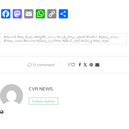
Facebook
Mastodon
Email
WhatsApp
Copy
Share
Link
#కరీంనగర్ #జిల్లా_కేంద్రం #కలెక్టరేట్_భవనం #మంత్రి_పొన్నం_ప్రభాకర్ #పరిశీలన #ప్రభుత్వ_భవనం
#నిర్మాణ_పనులు #తెలంగాణ #ప్రభుత్వ_వ్యవహారాలు #బ్రేకింగ్_న్యూస్ #అభివృద్ధి #జిల్లా_వార్తలు
0 comment
0
CVR NEWS
Follow Author