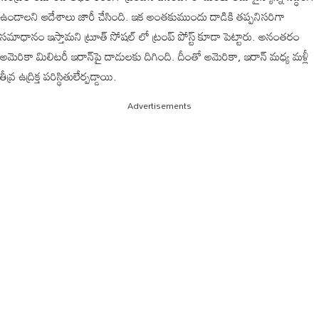
ఉండాలని ఆదేశాలు జారీ చేసింది. ఇక అంతకుముందు దాడికి తప్పనిసరిగా
సమాధానం ఇస్తామని ట్రూత్ సోషల్ లో ట్రంప్ పోస్ట్ కూడా పెట్టారు. అనంతరం
అమెరికా మిలిటరీ ఇరాన్‌పై దాడులకు దిగింది. దీంతో అమెరికా, ఇరాన్‌ మధ్య మళ్లీ
తీవ్ర ఉద్రిక్త పరిస్థితులేర్పడ్డాయి.
Advertisements