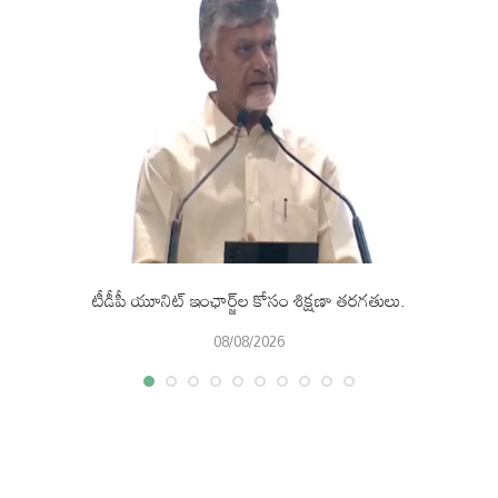
టీడీపీ యూనిట్ ఇంఛార్జ్‌ల కోసం శిక్షణా తరగతులు.
08/08/2026