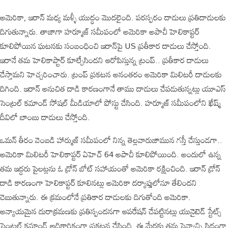
అమెరికా, ఇరాన్ మధ్య మళ్ళీ యుద్ధం మొదలైంది. పరస్పరం దాడులు ప్రతిదాడులకు
దిగుతున్నారు. తాజాగా హర్మూజ్‌ సమీపంలో అమెరికా అపాచీ హెలికాప్టర్‌
కూలిపోయిన ఘటనకు సంబంధించి ఇరాన్‌పై US ప్రతీకార దాడులు చేస్తోంది.
ఇరానే తమ హెలికాప్టార్‌ కూల్చేసిందని ఆరోపిస్తున్న ట్రంప్‌.. ప్రతీకార దాడులు
చేస్తామని హెచ్చరించారు. ట్రంప్‌ ప్రకటన అనంతరం అమెరికా మిలిటరీ దాడులకు
దిగింది. ఇరాన్‌ అనుచిత దాడి కారణంగానే తాము దాడులు చేపడుతున్నట్లు యూఎస్‌
సెంట్రల్‌ కమాండ్‌ సోషల్‌ మీడియాలో పోస్టు చేసింది. హర్మూజ్‌ సమీపంలోని ఖేష్మ్‌
దీవిలో బాంబు దాడులు చేస్తోంది.
ఒమన్ తీరం వెంబడి హార్ముజ్ సమీపంలో నిన్న తెల్లవారుజామున గస్తీ చేస్తుండగా..
అమెరికా మిలిటరీ హెలికాప్టర్ ఏహెచ్ 64 అపాచీ కూలిపోయింది. అందులో ఉన్న
తమ ఇద్దరు పైలట్లను ఓ డ్రోన్ బోట్ సహాయంతో అమెరికా రక్షించింది. ఇరాన్ డ్రోన్
దాడి కారణంగా హెలికాప్టర్ కూలినట్లు అమెరికా దర్యాప్తులోనూ తేలిందని
చెబుతున్నారు. ఈ క్రమంలోనే ప్రతికార దాడులకు దిగుతోంది అమెరికా.
అన్యాయమైన దురాక్రమణకు ప్రతిస్పందనగా ఆపరేషన్ చేపట్టినట్లు యునైటెడ్ స్టేట్స్
సెంట్రల్ కమాండ్ అధికారికంగా ప్రకటన చేసింది. ఈ మేరకు తమ సైన్యాన్ని సిద్ధంగా