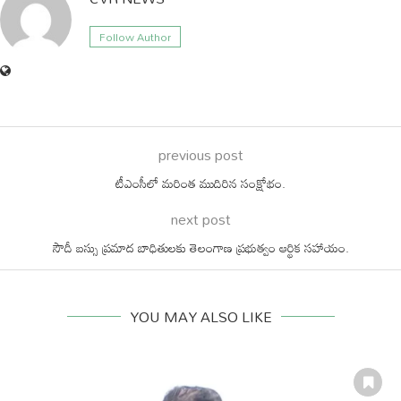
Follow Author
previous post
టీఎంసీలో మరింత ముదిరిన సంక్షోభం.
next post
సౌదీ బస్సు ప్రమాద బాధితులకు తెలంగాణ ప్రభుత్వం ఆర్థిక సహాయం.
YOU MAY ALSO LIKE