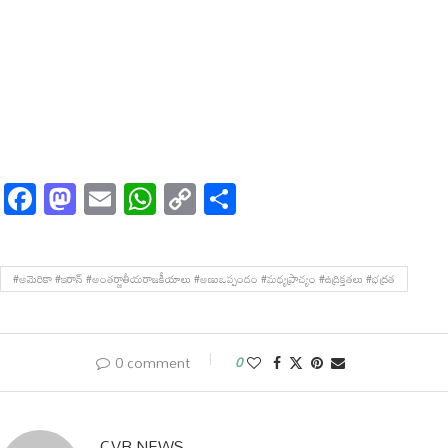
Facebook
Mastodon
Email
WhatsApp
Copy
Share
Link
#అమెరికా #ఇరాన్ #అంతర్జాతీయరాజకీయాలు #అణుఒప్పందం #మధ్యప్రాచ్యం #ఉద్రిక్తతలు #భద్రత
0 comment
0
CVR NEWS