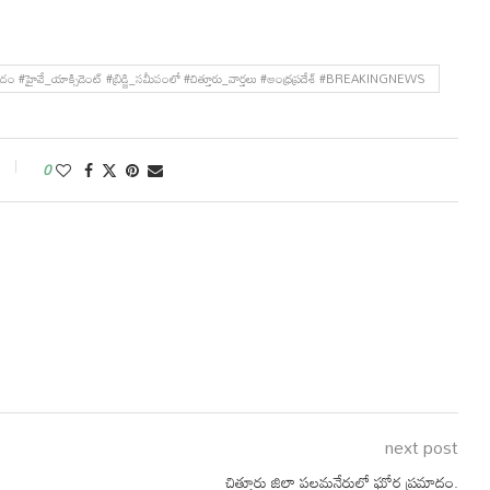
ం #హైవే_యాక్సిడెంట్ #బ్రిడ్జి_సమీపంలో #చిత్తూరు_వార్తలు #ఆంధ్రప్రదేశ్ #BREAKINGNEWS
0
next post
చిత్తూరు జిల్లా పలమనేరులో ఘోర ప్రమాదం.