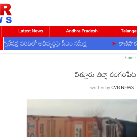
Latest News
Andhra Pradesh
Telanga
ల పరిధిలో అభివృద్ధిపై సీఎం సమీక్ష
కాణిపాక దేవస్థా
Home
Crime
చిత్తూరు జిల్లా రంగంపేట బ్రిడ్జి సమీపంలో లా
Crime
చిత్తూరు జిల్లా రంగంపేట
CVR ENGLISH
CVR HEALTH
CVR OM
written by
CVR NEWS
BUSINESS
DEVOTIONAL
TECHNOLOGY