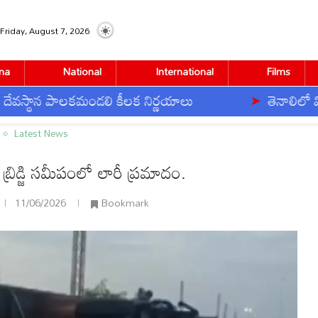
Friday, August 7, 2026
na
National
International
Films
న పాలకమండలి కీలక నిర్ణయాలు
తెనాలిలో విద్యార్థ
రీ ప్రమాదం.
Latest News
 బ్రిడ్జి సమీపంలో లారీ ప్రమాదం.
11/06/2026
Bookmark