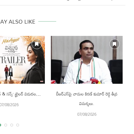
AY ALSO LIKE
థ్ & సన్స్’ ట్రైలర్ విడుదల…
బీఆర్ఎస్‌పై చామల కిరణ్ కుమార్ రెడ్డి తీవ్ర
చే
విమర్శలు.
07/08/2026
07/08/2026