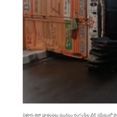
చిత్తూరు జిల్లా పూతలపట్టు మండలం రంగంపేట బ్రిడ్జి సమీపంలో 