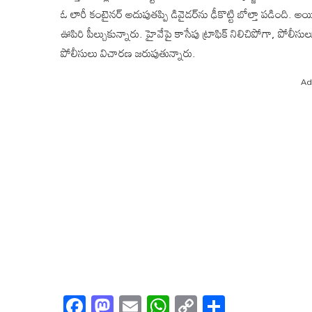
ఓ లారీ కంటైనర్ అదుపుతప్పి డివైడర్‌ను ఢీకొట్టి బోల్తా పడిం
ఊపిరి పీల్చుకున్నారు. హైవేపై కాసేపు ట్రాఫిక్ నిలిచిపోగా, పోల
పోలీసులు విచారణ జరుపుతున్నారు.
Ad
Facebook
Mastodon
Email
WhatsApp
Copy
Share