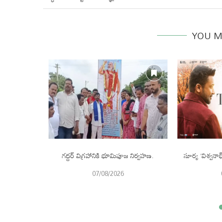
YOU M
స్పాన్స్ చాలా
గద్దర్ విగ్రహానికి భూమిపూజ నిర్వహణ.
సూర్య ‘విశ్వనా
ి.
07/08/2026