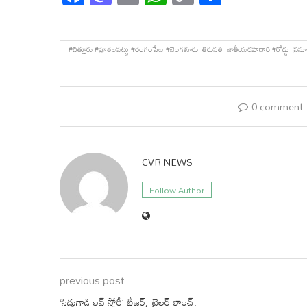
Link
#చిత్తూరు #పూతలపట్టు #రంగంపేట #బెంగళూరు_తిరుపతి_జాతీయరహదారి #రోడ్డు_ప్రమాద
0 comment
CVR NEWS
Follow Author
previous post
‘సిద్ధుగాడి లవ్ స్టోరీ’ టీజర్, ట్రైలర్ లాంచ్.