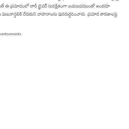
ది. అయితే ఈ ప్రమాదంలో లారీ డ్రైవర్ సురక్షితంగా బయటపడటంతో అందరూ
ీసులు ఘటనాస్థలికి చేరుకుని వాహనాలను పునరుద్ధరించారు. ప్రమాద కారణాలపై
vertisements