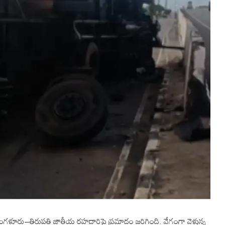
బెంగళూరు–తిరుపతి జాతీయ రహదారిపై ప్రమాదం జరిగింది. వేగంగా వెళ్తున్న