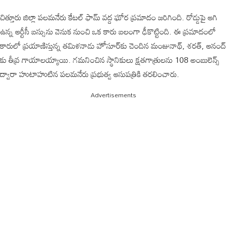
చిత్తూరు జిల్లా పలమనేరు కేటల్ ఫామ్ వద్ద ఘోర ప్రమాదం జరిగింది. రోడ్డుపై ఆగి
ఉన్న ఆర్టీసీ బస్సును వెనుక నుంచి ఒక కారు బలంగా ఢీకొట్టింది. ఈ ప్రమాదంలో
కారులో ప్రయాణిస్తున్న తమిళనాడు హోసూర్‌కు చెందిన మంజునాథ్, శరత్, ఆనంద్
కు తీవ్ర గాయాలయ్యాయి. గమనించిన స్థానికులు క్షతగాత్రులను 108 అంబులెన్స్
ద్వారా హుటాహుటిన పలమనేరు ప్రభుత్వ ఆసుపత్రికి తరలించారు.
Advertisements