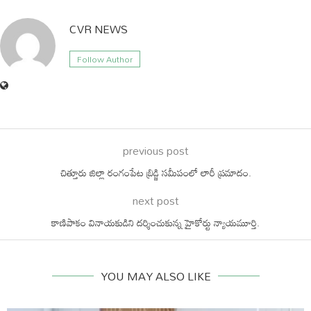
CVR NEWS
Follow Author
previous post
చిత్తూరు జిల్లా రంగంపేట బ్రిడ్జి సమీపంలో లారీ ప్రమాదం.
next post
కాణిపాకం వినాయకుడిని దర్శించుకున్న హైకోర్టు న్యాయమూర్తి.
YOU MAY ALSO LIKE