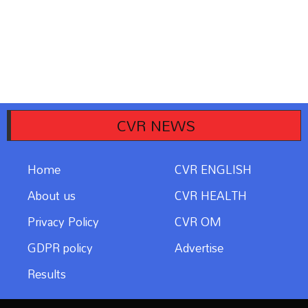
CVR NEWS
Home
CVR ENGLISH
About us
CVR HEALTH
Privacy Policy
CVR OM
GDPR policy
Advertise
Results