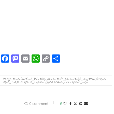
Facebook
Mastodon
Email
WhatsApp
Copy
Share
Link
#చిత్తూరు #పలమనేరు #కేటల్_ఫామ్ #రోడ్డు_ప్రమాదం #ఘోర_ప్రమాదం #ఆర్టీసీ_బస్సు #కారు_ఢీకొట్టింది
#హైవే_యాక్సిడెంట్ #బ్రేకింగ్_న్యూస్ #ఆంధ్రప్రదేశ్ #చిత్తూరు_వార్తలు #ప్రమాద_వార్తలు
0 comment
0