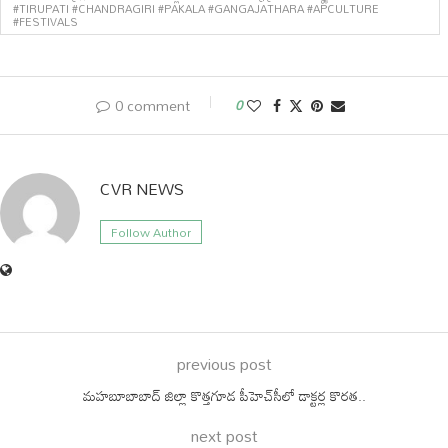
#TIRUPATI #CHANDRAGIRI #PAKALA #GANGAJATHARA #APCULTURE
#FESTIVALS
0 comment
0
CVR NEWS
Follow Author
previous post
మహబూబాబాద్ జిల్లా కొత్తగూడ పీహెచ్‌సీలో డాక్టర్ల కొరత..
next post