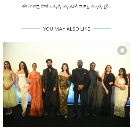
తూ.గో.జిల్లా మాజీ ఎమ్మెల్యే జక్కంపూడి రాజాపై ఎమ్మెల్యే ఫైర్..
YOU MAY ALSO LIKE