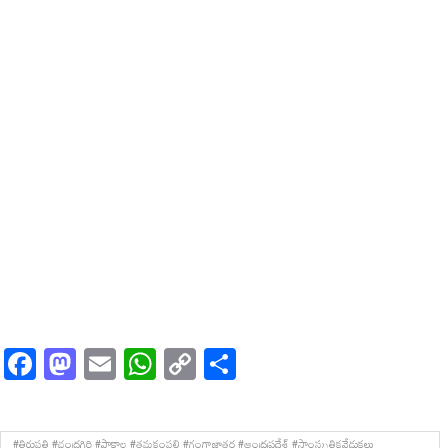
Facebook
Mastodon
Email
WhatsApp
Copy
Share
Link
#తిరుపతి #చంద్రగిరి #పాకాల #తమకంపల్లి #గంగాజాతర #ఆంధ్రప్రదేశ్ #సాంస్కృతికవేడుకలు