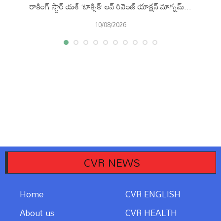
రాకింగ్ స్టార్ యశ్ ‘టాక్సిక్’ లవ్ రివెంజ్ యాక్షన్ మాగ్నమ్...
10/08/2026
CVR NEWS
Home
CVR ENGLISH
About us
CVR HEALTH