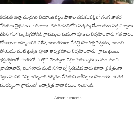
తిరుపతి జిల్లా చంద్రగిరి నియోజకవర్గం పాకాల తమకంపల్లిలో గంగ జాతర
వేడుకలు వైభవంగా జరిగాయి. కమతంపల్లిలోని సత్యమ్మ దేవాలయం వద్ద ఏర్పాటు
చేసిన గంగమ్మ విగ్రహానికి గ్రామస్తులు ఘనంగా పూజలు నిర్వహించారు.గత వారం
రోజులుగా అమ్మవారికి విశేష అలంకరణలు చేపట్టి పొంగిళ్లు పెట్టడం, అంబలి
పోయడం వంటి ప్రత్యేక పూజా కార్యక్రమాలు నిర్వహించారు. గ్రామ ప్రజలు
భక్తిశ్రద్ధలతో జాతరలో పాల్గొని మొక్కులు చెల్లించుకున్నారు.గ్రామం నుంచి
హైదరాబాద్, బెంగళూరు వంటి నగరాల్లో స్థిరపడిన వారు కూడా ప్రత్యేకంగా
స్వగ్రామానికి వచ్చి అమ్మవారి దర్శనం చేసుకుని ఆశీస్సులు పొందారు. జాతర
సందర్భంగా గ్రామంలో ఆధ్యాత్మిక వాతావరణం నెలకొంది.
Advertisements