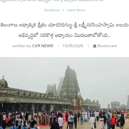
Devotional
Latest News
తెలంగాణ ఆధ్యాత్మిక క్షేత్రం యాదగిరిగుట్ట శ్రీ లక్ష్మీనరసింహస్వామి ఆలయ
అభివృద్ధిలో సరికొత్త అధ్యాయం మొదలుకాబోతోంది..
written by
CVR NEWS
15/05/2026
Bookmark
ం
అంతర్జాతీయం