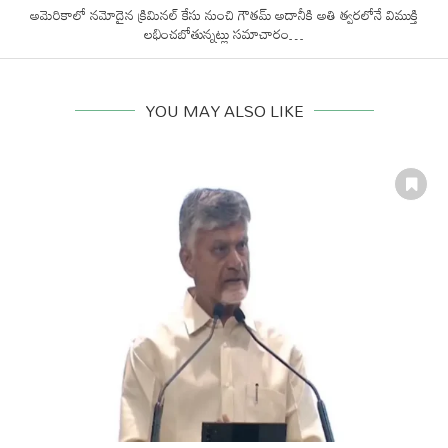
అమెరికాలో నమోదైన క్రిమినల్‌ కేసు నుంచి గౌతమ్‌ అదానీకి అతి త్వరలోనే విముక్తి
లభించబోతున్నట్లు సమాచారం…
YOU MAY ALSO LIKE