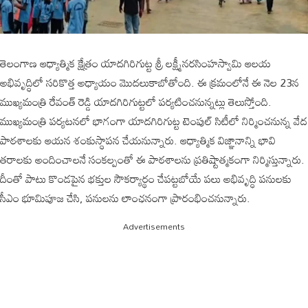
తెలంగాణ ఆధ్యాత్మిక క్షేత్రం యాదగిరిగుట్ట శ్రీ లక్ష్మీనరసింహస్వామి ఆలయ
అభివృద్ధిలో సరికొత్త అధ్యాయం మొదలుకాబోతోంది. ఈ క్రమంలోనే ఈ నెల 23న
ముఖ్యమంత్రి రేవంత్ రెడ్డి యాదగిరిగుట్టలో పర్యటించనున్నట్లు తెలుస్తోంది.
ముఖ్యమంత్రి పర్యటనలో భాగంగా యాదగిరిగుట్ట టెంపుల్ సిటీలో నిర్మించనున్న వేద
పాఠశాలకు ఆయన శంకుస్థాపన చేయనున్నారు. ఆధ్యాత్మిక విజ్ఞానాన్ని భావి
తరాలకు అందించాలనే సంకల్పంతో ఈ పాఠశాలను ప్రతిష్టాత్మకంగా నిర్మిస్తున్నారు.
దీంతో పాటు కొండపైన భక్తుల సౌకర్యార్థం చేపట్టబోయే పలు అభివృద్ధి పనులకు
సీఎం భూమిపూజ చేసి, పనులను లాంఛనంగా ప్రారంభించనున్నారు.
Advertisements