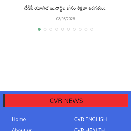
టీడీపీ యూనిట్ ఇంఛార్జ్‌ల కోసం శిక్షణా తరగతులు.
08/08/2026
CVR NEWS
Home
CVR ENGLISH
About us
CVR HEALTH