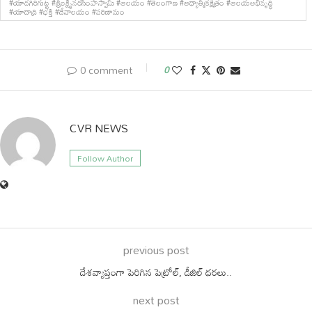
#యాదగిరిగుట్ట #శ్రీలక్ష్మీనరసింహస్వామి #ఆలయం #తెలంగాణ #ఆధ్యాత్మికక్షేత్రం #ఆలయఅభివృద్ధి
#యాదాద్రి #భక్తి #దేవాలయం #పరిణామం
0 comment
0
CVR NEWS
Follow Author
previous post
దేశవ్యాప్తంగా పెరిగిన పెట్రోల్‌, డీజిల్‌ ధరలు..
next post