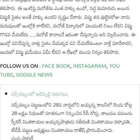
తెలిపారు. ఈ ఇంటిపై మనోజ్‌కు ఎంత హక్కు ఉందో, పెద్ద కుమారుడు అయిన
విష్ణుకి సైతం అంతే హక్కు ఉందని స్పష్టం చేశారు. విష్ణు తన పుట్టినరోజు నాడు
మనుషులతో ఇంట్లోకి రాలేదని, మనోజ్‌ ఫిర్యాదులో ఎటువంటి నిజం లేదని విష్ణు
గొడవ చేయలేదు … మనోజ్ కావాలనే ఇదంతా చేస్తున్నాడు అని వెల్లడించారు. ఈ
ఇంట్లో పనిచేస్తున్న వాళ్లు సైతం మేమిక్కడ పని చేయలేమంటూ వాళ్లే మానేశారని,
ఇందులో విష్ణు ప్రమేయం ఏమీ లేదని ఆ లేఖలో మంచు నిర్మల తెలిపారు.
FOLLOW US ON :
FACE BOOK
,
INSTAGARAM
,
YOU
TUBE
,
GOOGLE NEWS
నర్సీపట్నంలో అభివృద్ధి పరుగులు.
నర్సీపట్నం పట్టణంలోని 28వ వార్డులోని అయ్యన్న కాలనీలో రెండు కోట్ల
28 లక్షల నిధులతో నూతనంగా నిర్మించిన సీసీ రోడ్లు, కాలువల పనులను
స్పీకర్ చింతకాయల అయ్యన్నపాత్రుడు సతీమణి చింతకాయల పద్మావతి,
టీడీపీ పట్టణ అధ్యక్షులు చింతకాయల రాజేష్ ప్రారంభించారు.
మున్సిపాలిటీ…