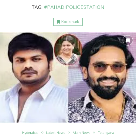
TAG:
#PAHADIPOLICESTATION
Bookmark
ం
అంతర్జాతీయం
Hyderabad
Latest News
Main News
Telangana