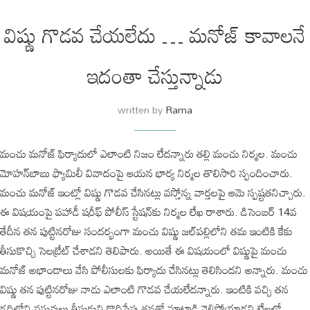
విష్ణు గొడవ చేయలేదు … మనోజ్ కావాలనే
ఇదంతా చేస్తున్నాడు
written by
Rama
మంచు మనోజ్ ఫిర్యాదులో ఎలాంటి నిజం లేదన్నారు తల్లి మంచు నిర్మల. మంచు
మోహన్‌బాబు ఫ్యామిలీ వివాదంపై ఆయన భార్య నిర్మల తొలిసారి స్పందించారు.
మంచు మనోజ్‌ ఇంట్లో విష్ణు గొడవ చేసినట్లు వస్తోన్న వార్తలపై ఆమె స్పష్టతనిచ్చారు.
ఈ విషయంపై పహాడీ షరీఫ్‌ పోలీస్ స్టేషన్‌కు నిర్మల లేఖ రాశారు. డిసెంబర్‌ 14వ
తేదీన తన పుట్టినరోజు సందర్భంగా మంచు విష్ణు జల్‌పల్లిలోని తమ ఇంటికి కేకు
తీసుకొచ్చి సెలబ్రేట్‌ చేశాడని తెలిపారు. అయితే ఈ విషయంలో విష్ణుపై మంచు
మనోజ్‌ అభాండాలు వేసి పోలీసులకు ఫిర్యాదు చేసినట్లు తెలిసిందని అన్నారు. మంచు
విష్ణు తన పుట్టినరోజు నాడు ఎలాంటి గొడవ చేయలేదన్నారు. ఇంటికి వచ్చి తన
గదిలోని వస్తువులు తీసుకుని కొద్దిసేపు తనతో మాట్లాడి వెళ్లిపోయాడని లేఖలో