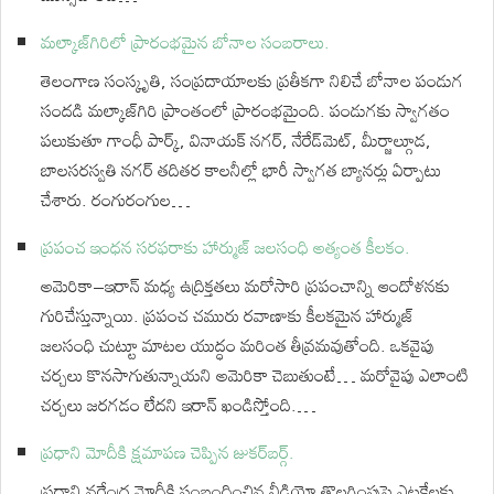
మల్కాజ్‌గిరిలో ప్రారంభమైన బోనాల సంబరాలు.
తెలంగాణ సంస్కృతి, సంప్రదాయాలకు ప్రతీకగా నిలిచే బోనాల పండుగ
సందడి మల్కాజ్‌గిరి ప్రాంతంలో ప్రారంభమైంది. పండుగకు స్వాగతం
పలుకుతూ గాంధీ పార్క్, వినాయక్ నగర్, నేరేడ్‌మెట్, మీర్జాల్గూడ,
బాలసరస్వతి నగర్ తదితర కాలనీల్లో భారీ స్వాగత బ్యానర్లు ఏర్పాటు
చేశారు. రంగురంగుల…
ప్రపంచ ఇంధన సరఫరాకు హార్ముజ్ జలసంధి అత్యంత కీలకం.
అమెరికా–ఇరాన్ మధ్య ఉద్రిక్తతలు మరోసారి ప్రపంచాన్ని ఆందోళనకు
గురిచేస్తున్నాయి. ప్రపంచ చమురు రవాణాకు కీలకమైన హార్ముజ్
జలసంధి చుట్టూ మాటల యుద్ధం మరింత తీవ్రమవుతోంది. ఒకవైపు
చర్చలు కొనసాగుతున్నాయని అమెరికా చెబుతుంటే… మరోవైపు ఎలాంటి
చర్చలు జరగడం లేదని ఇరాన్ ఖండిస్తోంది.…
ప్రధాని మోదీకి క్షమాపణ చెప్పిన జుకర్⁬బర్గ్.
ప్రధాని నరేంద్ర మోదీకి సంబంధించిన వీడియో తొలగింపుపై ఎట్టకేలకు