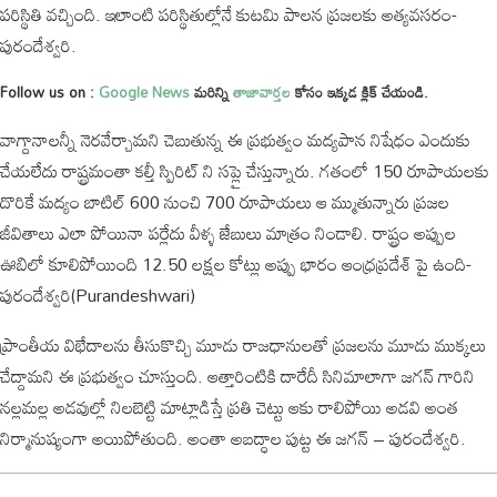
పరిస్థితి వచ్చింది. ఇలాంటి పరిస్థితుల్లోనే కుటమి పాలన ప్రజలకు అత్యవసరం-
పురందేశ్వరి.
Follow us on :
Google News
మరిన్ని
తాజావార్తల
కోసం ఇక్కడ క్లిక్ చేయండి.
వాగ్దానాలన్నీ నెరవేర్చామని చెబుతున్న ఈ ప్రభుత్వం మద్యపాన నిషేధం ఎందుకు
చేయలేదు రాష్ట్రమంతా కల్తీ స్పిరిట్ ని సప్లై చేస్తున్నారు. గతంలో 150 రూపాయలకు
దొరికే మద్యం బాటిల్ 600 నుంచి 700 రూపాయలు ఆ మ్ముతున్నారు ప్రజల
జీవితాలు ఎలా పోయినా పర్లేదు వీళ్ళ జేబులు మాత్రం నిండాలి. రాష్ట్రం అప్పుల
ఊబిలో కూలిపోయింది 12.50 లక్షల కోట్లు అప్పు భారం ఆంధ్రప్రదేశ్ పై ఉంది-
పురందేశ్వరి(Purandeshwari)
ప్రాంతీయ విభేదాలను తీసుకొచ్చి మూడు రాజధానులతో ప్రజలను మూడు ముక్కలు
చేద్దామని ఈ ప్రభుత్వం చూస్తుంది. ఆత్తారింటికి దారేదీ సినిమాలాగా జగన్ గారిని
నల్లమల్ల అడవుల్లో నిలబెట్టి మాట్లాడిస్తే ప్రతి చెట్టు ఆకు రాలిపోయి అడవి అంత
నిర్మానుష్యంగా అయిపోతుంది. అంతా అబద్ధాల పుట్ట ఈ జగన్ – పురందేశ్వరి.