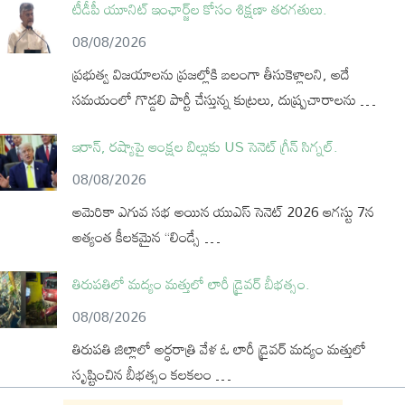
టీడీపీ యూనిట్ ఇంఛార్జ్‌ల కోసం శిక్షణా తరగతులు.
08/08/2026
ప్రభుత్వ విజయాలను ప్రజల్లోకి బలంగా తీసుకెళ్లాలని, అదే
సమయంలో గొడ్డలి పార్టీ చేస్తున్న కుట్రలు, దుష్ప్రచారాలను …
ఇరాన్, రష్యాపై ఆంక్షల బిల్లుకు US సెనెట్ గ్రీన్ సిగ్నల్.
08/08/2026
అమెరికా ఎగువ సభ అయిన యుఎస్ సెనెట్ 2026 ఆగస్టు 7న
అత్యంత కీలకమైన “లిండ్సే …
తిరుపతిలో మద్యం మత్తులో లారీ డ్రైవర్ బీభత్సం.
08/08/2026
తిరుపతి జిల్లాలో అర్ధరాత్రి వేళ ఓ లారీ డ్రైవర్ మద్యం మత్తులో
సృష్టించిన బీభత్సం కలకలం …