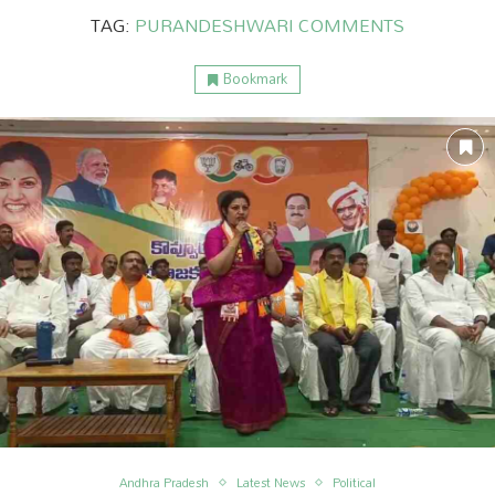
TAG:
PURANDESHWARI COMMENTS
Bookmark
ం
అంతర్జాతీయం
Andhra Pradesh
Latest News
Political