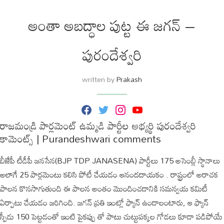
అంతా అబద్ధాల పుట్ట ఈ జగన్ –
పురందేశ్వరి
written by
Prakash
F
T
I
Y
a
w
n
o
రాజమండ్రి పార్లమెంట్ ఉమ్మడి పార్టీల అభ్యర్థి పురందేశ్వరి
c
i
s
u
e
t
t
T
కామెంట్స్ | Purandeshwari comments
b
t
a
u
o
e
g
b
o
r
r
e
బీజేపీ టీడీపీ జనసేన(BJP TDP JANASENA) పార్టీలు 175 అసెంబ్లీ స్థానాలు
k
a
m
అలాగే 25 పార్లమెంటు కలిసి పోటీ చేయడం ఆనందదాయకం . రాష్ట్రంలో అరాచక
పాలన కొనసాగుతుంది ఈ పాలన అంతం మొందించడానికి సమన్వయ కమిటీ
ఏర్పాటు చేయడం జరిగింది. జగన్ ప్రతి ఇంట్లో ఫ్యాన్ ఉండాలంటారు, ఆ ఫ్యాన్
స్పీడు 150 పెట్టడంతో ఇంటి పైకప్పు తో పాటు చుట్టుపక్కల గోడలు కూడా పడిపోయే