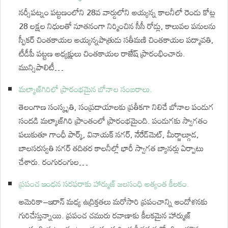
నర్సీపట్నం పట్టణంలోని 28వ వార్డులోని అయ్యన్న కాలనీలో రెండు కోట్ల
28 లక్షల నిధులతో నూతనంగా నిర్మించిన సీసీ రోడ్లు, కాలువల పనులను
స్పీకర్ చింతకాయల అయ్యన్నపాత్రుడు సతీమణి చింతకాయల పద్మావతి,
టీడీపీ పట్టణ అధ్యక్షులు చింతకాయల రాజేష్ ప్రారంభించారు.
మున్సిపాలిటీ…
మల్కాజ్‌గిరిలో ప్రారంభమైన బోనాల సంబరాలు.
తెలంగాణ సంస్కృతి, సంప్రదాయాలకు ప్రతీకగా నిలిచే బోనాల పండుగ
సందడి మల్కాజ్‌గిరి ప్రాంతంలో ప్రారంభమైంది. పండుగకు స్వాగతం
పలుకుతూ గాంధీ పార్క్, వినాయక్ నగర్, నేరేడ్‌మెట్, మీర్జాల్గూడ,
బాలసరస్వతి నగర్ తదితర కాలనీల్లో భారీ స్వాగత బ్యానర్లు ఏర్పాటు
చేశారు. రంగురంగుల…
ప్రపంచ ఇంధన సరఫరాకు హార్ముజ్ జలసంధి అత్యంత కీలకం.
అమెరికా–ఇరాన్ మధ్య ఉద్రిక్తతలు మరోసారి ప్రపంచాన్ని ఆందోళనకు
గురిచేస్తున్నాయి. ప్రపంచ చమురు రవాణాకు కీలకమైన హార్ముజ్