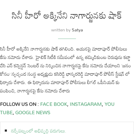
సినీ హీరో అక్కినేని నాగార్జునకు షాక్
written by
Satya
సినీ హీరో అక్కినేని నాగార్జునకు షాక్ తగిలింది. ఆయనపై మాదాపూర్ పోలీసులు
కేసు నమోదు చేశారు. హైటెక్ సిటీకి సమీపంలో ఉన్న తమ్మిడికుంట చెరువును కబ్జా
చేసి ఎన్ కన్వెన్షన్ సెంటర్ ను నిర్మించిన నాగార్జునపై కేసు నమోదు చేయాలని ‘జనం
కోసం’ స్వచ్ఛంద సంస్థ అధ్యక్షుడు కసిరెడ్డి భాస్కరరెడ్డి మాదాపూర్ పోలీస్ స్టేషన్ లో
ఫిర్యాదు చేశారు. ఈ ఫిర్యాదును మాదాపూర్ పోలీసులు లీగల్ ఒపీనియన్ కు
పంపించి, నాగార్జునపై కేసు నమోదు చేశారు
FOLLOW US ON :
FACE BOOK
,
INSTAGARAM
,
YOU
TUBE
,
GOOGLE NEWS
నర్సీపట్నంలో అభివృద్ధి పరుగులు.