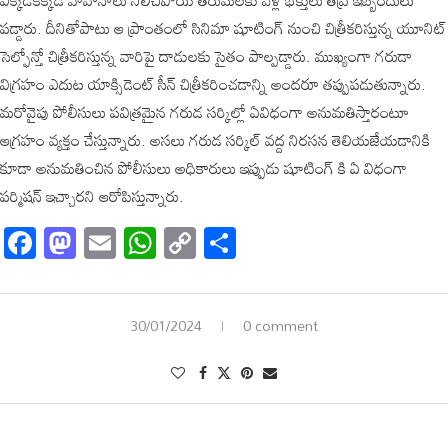
ఎక్కడికక్కడ వాహనాలు నిలిచిపోయి తిరుమలకు వెళ్లే భక్తులు తీవ్ర ఇబ్బందులు
పడ్డారు. దీనితోపాటు ఆ ప్రాంతంలో సినిమా షూటింగ్ నుంచి చిత్రీకరిస్తున్న యూనిట్
సెల్ఫోన్తో చిత్రీకరిస్తున్న వారిపై దాడులకు సైతం పాల్పడ్డారు. ముఖ్యంగా గరుడా
విగ్రహం ఎదుట యాక్సిడెంట్ సీన్ చిత్రీకరించడాన్ని అందరూ తప్పుపడుతున్నారు.
మరోవైపు పోలీసులు పవిత్రమైన గరుడ సర్కిల్లో ఏవిధంగా అనుమతిస్తారంటూ
ఆగ్రహం వ్యక్తం చేస్తున్నారు. అసలు గరుడ సర్కిల్ వద్ద నిరసన తెలియజేయడానికి
కూడా అనుమతించిన పోలీసులు అధికారులు ఇప్పుడు షూటింగ్ కి ఏ విధంగా
పర్మిషన్ ఇచ్చారని ఆరోపిస్తున్నారు.
Facebook
Mastodon
Email
WhatsApp
Copy
Share
Link
30/01/2024
0 comment