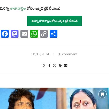
మరిన్ని
తాజావార్తల
కోసం ఇక్కడ క్లిక్ చేయండి
మరిన్ని తాజావార్తల కోసం ఇక్కడ క్లిక్ చేయండి
Facebook
Mastodon
Email
WhatsApp
Copy
Share
Link
05/10/2024
0 comment