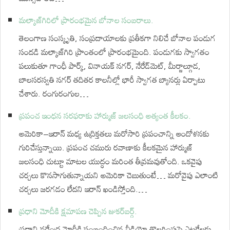
మల్కాజ్‌గిరిలో ప్రారంభమైన బోనాల సంబరాలు.
తెలంగాణ సంస్కృతి, సంప్రదాయాలకు ప్రతీకగా నిలిచే బోనాల పండుగ
సందడి మల్కాజ్‌గిరి ప్రాంతంలో ప్రారంభమైంది. పండుగకు స్వాగతం
పలుకుతూ గాంధీ పార్క్, వినాయక్ నగర్, నేరేడ్‌మెట్, మీర్జాల్గూడ,
బాలసరస్వతి నగర్ తదితర కాలనీల్లో భారీ స్వాగత బ్యానర్లు ఏర్పాటు
చేశారు. రంగురంగుల…
ప్రపంచ ఇంధన సరఫరాకు హార్ముజ్ జలసంధి అత్యంత కీలకం.
అమెరికా–ఇరాన్ మధ్య ఉద్రిక్తతలు మరోసారి ప్రపంచాన్ని ఆందోళనకు
గురిచేస్తున్నాయి. ప్రపంచ చమురు రవాణాకు కీలకమైన హార్ముజ్
జలసంధి చుట్టూ మాటల యుద్ధం మరింత తీవ్రమవుతోంది. ఒకవైపు
చర్చలు కొనసాగుతున్నాయని అమెరికా చెబుతుంటే… మరోవైపు ఎలాంటి
చర్చలు జరగడం లేదని ఇరాన్ ఖండిస్తోంది.…
ప్రధాని మోదీకి క్షమాపణ చెప్పిన జుకర్⁬బర్గ్.
ప్రధాని నరేంద్ర మోదీకి సంబంధించిన వీడియో తొలగింపుపై ఎట్టకేలకు