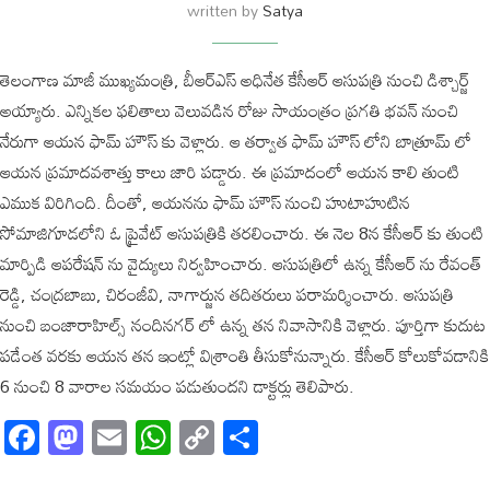
written by
Satya
తెలంగాణ మాజీ ముఖ్యమంత్రి, బీఆర్ఎస్ అధినేత కేసీఆర్ ఆసుపత్రి నుంచి డిశ్చార్జ్
అయ్యారు. ఎన్నికల ఫలితాలు వెలువడిన రోజు సాయంత్రం ప్రగతి భవన్ నుంచి
నేరుగా ఆయన ఫామ్ హౌస్ కు వెళ్లారు. ఆ తర్వాత ఫామ్ హౌస్ లోని బాత్రూమ్ లో
ఆయన ప్రమాదవశాత్తు కాలు జారి పడ్డారు. ఈ ప్రమాదంలో ఆయన కాలి తుంటి
ఎముక విరిగింది. దీంతో, ఆయనను ఫామ్ హౌస్ నుంచి హుటాహుటిన
సోమాజిగూడలోని ఓ ప్రైవేట్ ఆసుపత్రికి తరలించారు. ఈ నెల 8న కేసీఆర్ కు తుంటి
మార్పిడి ఆపరేషన్ ను వైద్యులు నిర్వహించారు. ఆసుపత్రిలో ఉన్న కేసీఆర్ ను రేవంత్
రెడ్డి, చంద్రబాబు, చిరంజీవి, నాగార్జున తదితరులు పరామర్శించారు. ఆసుపత్రి
నుంచి బంజారాహిల్స్ నందినగర్ లో ఉన్న తన నివాసానికి వెళ్లారు. పూర్తిగా కుదుట
పడేంత వరకు ఆయన తన ఇంట్లో విశ్రాంతి తీసుకోనున్నారు. కేసీఆర్ కోలుకోవడానికి
6 నుంచి 8 వారాల సమయం పడుతుందని డాక్టర్లు తెలిపారు.
Facebook
Mastodon
Email
WhatsApp
Copy
Share
Link