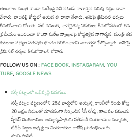
తెలంగాణ మంత్రి కొండా సురేఖపై సినీ నటుడు నాగార్జున పరువు నష్టం దావా
వేశారు. నాంపల్లి కోర్టులో ఆయన ఈ దావా వేశారు. ఆమెపై క్రిమినల్ చర్యలు
తీసుకోవాలని కోరారు. నటి సమంత, నాగచైతన్య విడుకులు తీసుకోవడంలో తన
ప్రమేయం ఉందంటూ కొండా సురేఖ వ్యాఖ్యలపై కోర్టుకెళ్లిన నాగార్జున. మంత్రి తన
కుటుంబ సభ్యుల పరువుకు భంగం కలిగించారని నాగార్జున పేర్కొన్నారు. ఆమెపై
క్రిమినల్ చర్యలు తీసుకోవాలని కోరారు.
FOLLOW US ON :
FACE BOOK
,
INSTAGARAM
,
YOU
TUBE
,
GOOGLE NEWS
నర్సీపట్నంలో అభివృద్ధి పరుగులు.
నర్సీపట్నం పట్టణంలోని 28వ వార్డులోని అయ్యన్న కాలనీలో రెండు కోట్ల
28 లక్షల నిధులతో నూతనంగా నిర్మించిన సీసీ రోడ్లు, కాలువల పనులను
స్పీకర్ చింతకాయల అయ్యన్నపాత్రుడు సతీమణి చింతకాయల పద్మావతి,
టీడీపీ పట్టణ అధ్యక్షులు చింతకాయల రాజేష్ ప్రారంభించారు.
మున్సిపాలిటీ…