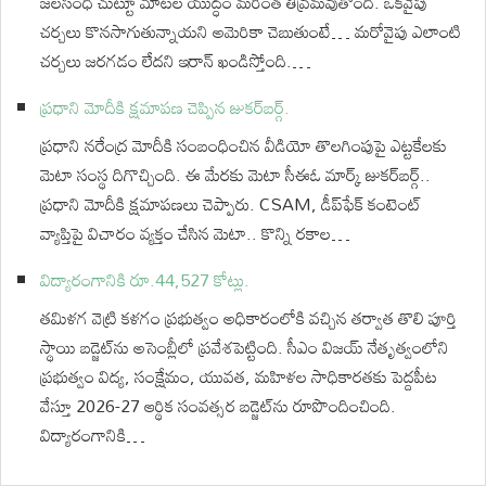
జలసంధి చుట్టూ మాటల యుద్ధం మరింత తీవ్రమవుతోంది. ఒకవైపు
చర్చలు కొనసాగుతున్నాయని అమెరికా చెబుతుంటే… మరోవైపు ఎలాంటి
చర్చలు జరగడం లేదని ఇరాన్ ఖండిస్తోంది.…
ప్రధాని మోదీకి క్షమాపణ చెప్పిన జుకర్⁬బర్గ్.
ప్రధాని నరేంద్ర మోదీకి సంబంధించిన వీడియో తొలగింపుపై ఎట్టకేలకు
మెటా సంస్థ దిగొచ్చింది. ఈ మేరకు మెటా సీఈఓ మార్క్ జుకర్‌బర్గ్..
ప్రధాని మోదీకి క్షమాపణలు చెప్పారు. CSAM, డీప్‌ఫేక్‌ కంటెంట్‌
వ్యాప్తిపై విచారం వ్యక్తం చేసిన మెటా.. కొన్ని రకాల…
విద్యారంగానికి రూ.44,527 కోట్లు.
తమిళగ వెట్రి కళగం ప్రభుత్వం అధికారంలోకి వచ్చిన తర్వాత తొలి పూర్తి
స్థాయి బడ్జెట్‌ను అసెంబ్లీలో ప్రవేశపెట్టింది. సీఎం విజయ్ నేతృత్వంలోని
ప్రభుత్వం విద్య, సంక్షేమం, యువత, మహిళల సాధికారతకు పెద్దపీట
వేస్తూ 2026-27 ఆర్థిక సంవత్సర బడ్జెట్‌ను రూపొందించింది.
విద్యారంగానికి…