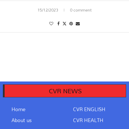
15/12/2023
0 comment
CVR NEWS
Home
CVR ENGLISH
About us
CVR HEALTH