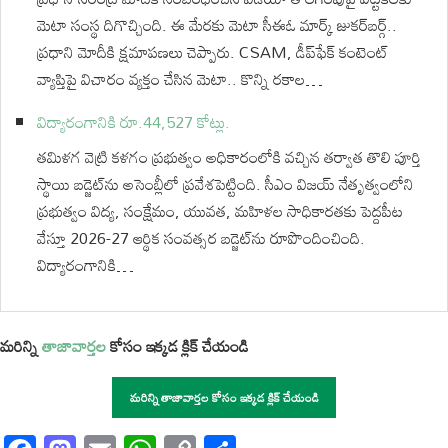
మెటా సంస్థ దిగొచ్చింది. ఈ మేరకు మెటా సీఈఓ మార్క్ జుకర్‌బర్గ్..
ప్రధాని మోదీకి క్షమాపణలు చెప్పారు. CSAM, డీప్‌ఫేక్‌ కంటెంట్‌
వ్యాప్తిపై విచారం వ్యక్తం చేసిన మెటా.. కొన్ని రకాల…
విద్యారంగానికి రూ.44,527 కోట్లు.
తమిళగ వెట్రి కళగం ప్రభుత్వం అధికారంలోకి వచ్చిన తర్వాత తొలి పూర్తి
స్థాయి బడ్జెట్‌ను అసెంబ్లీలో ప్రవేశపెట్టింది. సీఎం విజయ్ నేతృత్వంలోని
ప్రభుత్వం విద్య, సంక్షేమం, యువత, మహిళల సాధికారతకు పెద్దపీట
వేస్తూ 2026-27 ఆర్థిక సంవత్సర బడ్జెట్‌ను రూపొందించింది.
విద్యారంగానికి…
మరిన్ని
తాజావార్తల
కోసం ఇక్కడ క్లిక్ చేయండి
మరిన్ని తాజావార్తల కోసం ఇక్కడ క్లిక్ చేయండి