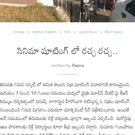
Chittoor
Andhra Pradesh
Film
Latest News
Main News
సినిమా షూటింగ్ లో రచ్చ రచ్చ..
written by
Rama
తిరుపతి గరుడ సర్కిల్ లో తమిళ తెలుగు చిత్ర షూటింగ్ వివాదానికి కారణమైంది,
ఉదయం 7 నుంచి 10 గంటల సమయం మధ్యలో మైత్రి మూవీస్ మేకర్ పై శేఖర్
కమ్ముల దర్శకత్వంలో ధనుష్, నాగార్జున హీరోలుగా నటిస్తున్న ఓ చిత్రం షూటింగ్
సంబంధించి గరుడ విగ్రహం ఎదురుగా యాక్సిడెంట్ సీన్ చిత్రీకరించారు. అయితే
అదే సమయంలో తిరుమలకు వెళ్లే భక్తులకు పూర్తిగా ఇబ్బంది ఏర్పడింది. మరోవైపు
ఇటు పాఠశాలకు వెళ్లే విద్యార్థులు కూడా తీవ్ర ఇబ్బంది పడ్డారు. సుమారు గంటపాటు