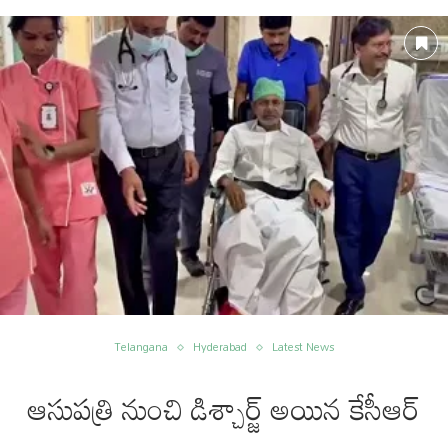
Telangana
Hyderabad
Latest News
ఆసుపత్రి నుంచి డిశ్చార్జ్ అయిన కేసీఆర్