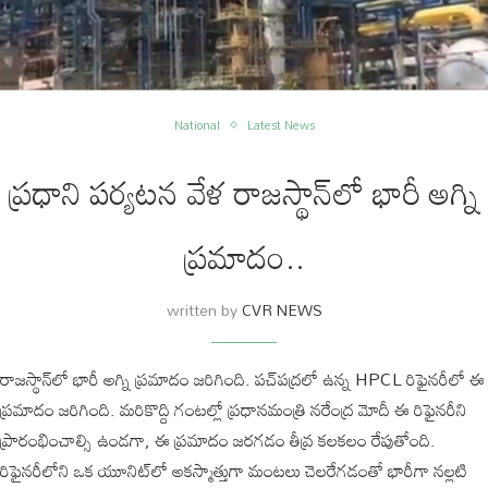
National
Latest News
ప్రధాని పర్యటన వేళ రాజస్థాన్‌లో భారీ అగ్ని
ప్రమాదం..
written by
CVR NEWS
రాజస్థాన్‌లో భారీ అగ్ని ప్రమాదం జరిగింది. పచ్‌పద్రలో ఉన్న HPCL రిఫైనరీలో ఈ
ప్రమాదం జరిగింది. మరికొద్ది గంటల్లో ప్రధానమంత్రి నరేంద్ర మోదీ ఈ రిఫైనరీని
ప్రారంభించాల్సి ఉండగా, ఈ ప్రమాదం జరగడం తీవ్ర కలకలం రేపుతోంది.
రిఫైనరీలోని ఒక యూనిట్‌లో అకస్మాత్తుగా మంటలు చెలరేగడంతో భారీగా నల్లటి