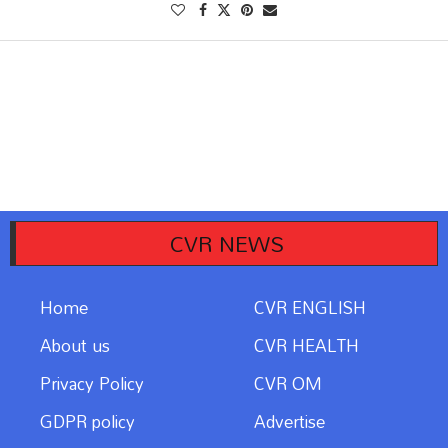
CVR NEWS
Home
CVR ENGLISH
About us
CVR HEALTH
Privacy Policy
CVR OM
GDPR policy
Advertise