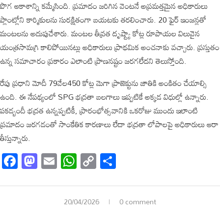
పొగ ఆకాశాన్ని కమ్మేసింది. ప్రమాదం జరిగిన వెంటనే అప్రమత్తమైన అధికారులు
ప్లాంట్లోని కార్మికులను సురక్షితంగా బయటకు తరలించారు. 20 ఫైర్ ఇంజన్లతో
మంటలను అదుపుచేశారు. మంటల తీవ్రత దృష్ట్యా కోట్ల రూపాయల విలువైన
యంత్రసామగ్రి కాలిపోయినట్లు అధికారులు ప్రాథమిక అంచనాకు వచ్చారు. ప్రస్తుతం
ఉన్న సమాచారం ప్రకారం ఎలాంటి ప్రాణనష్టం జరగలేదని తెలుస్తోంది.
రేపు ప్రధాని మోదీ 79వేల450 కోట్ల మెగా ప్రాజెక్టును జాతికి అంకితం చేయాల్సి
ఉంది. ఈ నేపథ్యంలో SPG భద్రతా బలగాలు ఇప్పటికే అక్కడ విధుల్లో ఉన్నారు.
పకడ్బందీ భద్రత ఉన్నప్పటికీ, ప్రారంభోత్సవానికి ఒకరోజు ముందు ఇలాంటి
ప్రమాదం జరగడంతో సాంకేతిక కారణాలు లేదా భద్రతా లోపాలపై అధికారులు ఆరా
తీస్తున్నారు.
Facebook
Mastodon
Email
WhatsApp
Copy
Share
Link
20/04/2026
0 comment