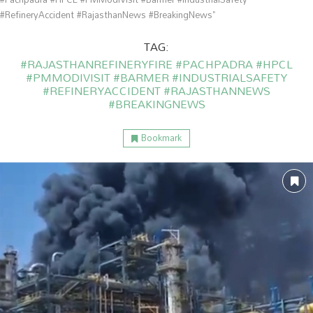
#RefineryAccident #RajasthanNews #BreakingNews"
TAG:
#RAJASTHANREFINERYFIRE #PACHPADRA #HPCL
#PMMODIVISIT #BARMER #INDUSTRIALSAFETY
#REFINERYACCIDENT #RAJASTHANNEWS
#BREAKINGNEWS
Bookmark
ం
అంతర్జాతీయం