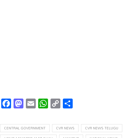
Facebook
Mastodon
Email
WhatsApp
Copy
Share
Link
CENTRAL GOVERNMENT
CVR NEWS
CVR NEWS TELUGU