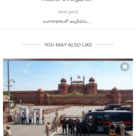
next post
బంగాళాఖాతంలో అల్పపీడనం….
YOU MAY ALSO LIKE