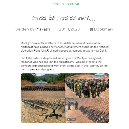
Crime
National
హింసను వీడి ప్రధాన స్రవంతిలోకి….
written by
Prakash
29/11/2023
Bookmark
ం
అంతర్జాతీయం