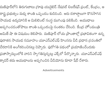
మణిపూర్‌లోని తిరుగుబాటు గ్రూపు యునైటెడ్ నేషనల్ లిబరేషన్ ఫ్రంట్, కేంద్రం, ఆ
రాష్ట్ర ప్రభుత్వం మధ్య శాంతి ఒప్పందం కుదిరింది. ఆరు దశాబ్దాలుగా కొనసాగిన
సాయుధ ఉద్యమానికి ఆ మిలిటెంట్‌ సంస్థ ముగింపు పలికింది. ఆయుధాలు
అప్పగించడంతోపాటు శాంతి ఒప్పందంపై సంతకం చేసింది. కేంద్ర హోంమంత్రి
అమిత్ షా ఈ విషయం తెలిపారు. మణిపూర్‌ లోయ ప్రాంతాల్లో ప్రభావితంగా ఉన్న
పురాతన సాయుధ సమూహం యూఎన్‌ఎల్‌ఎఫ్‌ హింసను వీడి ప్రధాన స్రవంతిలో
చేరడానికి అంగీకరించినట్లు చెప్పారు. పురోగతి పథంలో ప్రయాణించేందుకు
ప్రజాస్వామ్యంలోకి వారిని స్వాగతిస్తున్నట్లు ఎక్స్‌లో పేర్కొన్నారు. యూఎన్‌ఎల్‌ఎఫ్‌
క్యాడర్‌ తమ ఆయుధాలను అప్పగించిన వీడియోను కూడా షేర్‌ చేశారు.
Advertisements