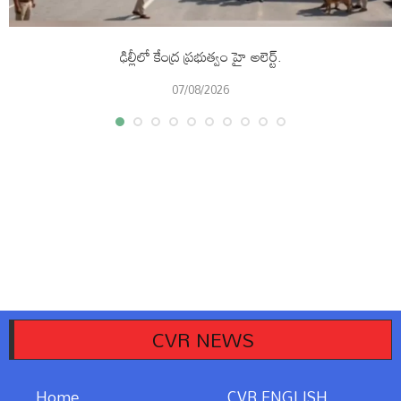
ఢిల్లీలో కేంద్ర ప్రభుత్వం హై అలెర్ట్.
07/08/2026
CVR NEWS
Home
CVR ENGLISH