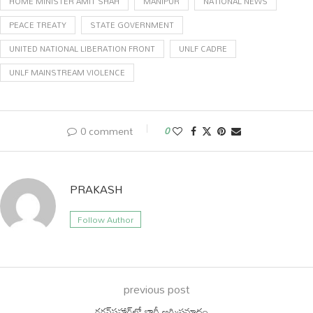
HOME MINISTER AMIT SHAH
MANIPUR
NATIONAL NEWS
PEACE TREATY
STATE GOVERNMENT
UNITED NATIONAL LIBERATION FRONT
UNLF CADRE
UNLF MAINSTREAM VIOLENCE
0 comment
0
PRAKASH
Follow Author
previous post
గగన్‌పహాడ్‌లో భారీ అగ్నిప్రమాదం…