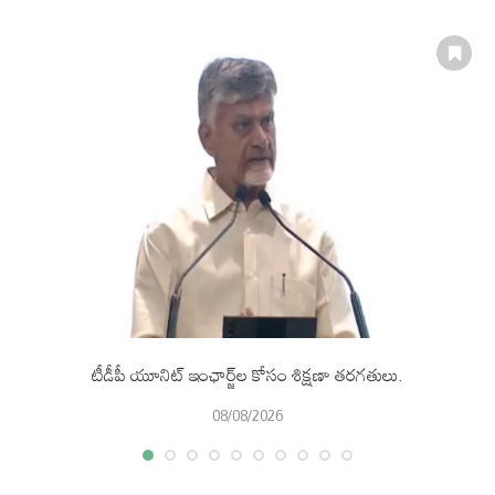
టీడీపీ యూనిట్ ఇంఛార్జ్‌ల కోసం శిక్షణా తరగతులు.
08/08/2026