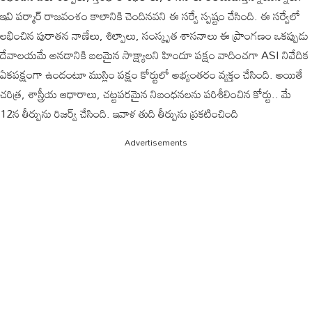
ఇవి పర్మార్‌ రాజవంశం కాలానికి చెందినవని ఈ సర్వే స్పష్టం చేసింది. ఈ సర్వేలో
లభించిన పురాతన నాణేలు, శిల్పాలు, సంస్కృత శాసనాలు ఈ ప్రాంగణం ఒకప్పుడు
దేవాలయమే అనడానికి బలమైన సాక్ష్యాలని హిందూ పక్షం వాదించగా ASI నివేదిక
ఏకపక్షంగా ఉందంటూ ముస్లిం పక్షం కోర్టులో అభ్యంతరం వ్యక్తం చేసింది. అయితే
చరిత్ర, శాస్త్రీయ ఆధారాలు, చట్టపరమైన నిబంధనలను పరిశీలించిన కోర్టు.. మే
12న తీర్పును రిజర్వ్ చేసింది. ఇవాళ తుది తీర్పును ప్రకటించింది
Advertisements