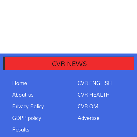
CVR NEWS
Home
CVR ENGLISH
About us
CVR HEALTH
Privacy Policy
CVR OM
GDPR policy
Advertise
Results