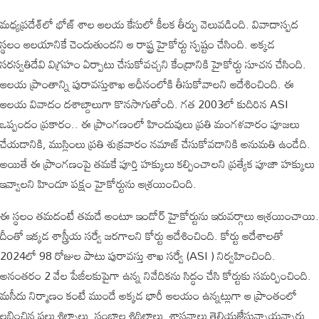
మధ్యప్రదేశ్‍లో భోజ్ శాల ఆలయ కేసులో కీలక తీర్పు వెలువడింది. వివాదాస్పద
స్థలం ఆలయానికే చెందుతుందని ఆ రాష్ట్ర హైకోర్టు స్పష్టం చేసింది. అక్కడ
సరస్వతిదేవి విగ్రహం ఏర్పాటు చేసుకోవచ్చని కేంద్రానికి హైకోర్టు సూచన చేసింది.
ఆలయ ప్రాంతాన్ని పురావస్తుశాఖ అధీనంలోకి తీసుకోవాలని ఆదేశించింది. ఈ
ఆలయ వివాదం దశాబ్దాలుగా కొనసాగుతోంది. గత 2003లో కుదిరిన ASI
ఒప్పందం ప్రకారం.. ఈ ప్రాంగణంలో హిందువులు ప్రతి మంగళవారం పూజలు
చేయడానికి, ముస్లింలు ప్రతి శుక్రవారం నమాజ్ చేసుకోవడానికి అనుమతి ఉండేది.
అయితే ఈ ప్రాంగణంపై తమకే పూర్తి హక్కులు కల్పించాలని ప్రత్యేక పూజా హక్కులు
ఇవ్వాలని హిందూ పక్షం హైకోర్టును ఆశ్రయించింది.
ఈ స్థలం తమదంటే తమదే అంటూ ఇండోర్ హైకోర్టును ఇరువర్గాలు ఆశ్రయించాయి.
దీంతో ఇక్కడ శాస్త్రీయ సర్వే జరగాలని కోర్టు ఆదేశించింది. కోర్టు ఆదేశాలతో
2024లో 98 రోజుల పాటు పురావస్తు శాఖ సర్వే (ASI ) నిర్వహించింది.
అనంతరం 2 వేల పేజీలకుపైగా ఉన్న నివేదికను సిద్ధం చేసి కోర్టుకు సమర్పించింది.
మసీదు నిర్మాణం కంటే ముందే అక్కడ భారీ ఆలయం ఉన్నట్లుగా ఆ ప్రాంతంలో
లభించిన పలు శిల్పాలు, స్తంభాల శిథిలాలు, శాసనాలు తెలియజేస్తున్నాయన్నారు.