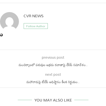
CVR NEWS
Follow Author
previous post
మంచిర్యాలలో పశువుల అక్రమ రవాణాపై డీసీపీ సమావేశం..
next post
మహానాడుపై టీడీపీ అధిష్టానం కీలక నిర్ణయం..
YOU MAY ALSO LIKE