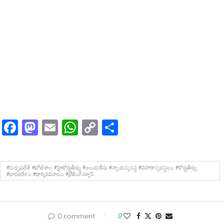
Facebook
Mastodon
Email
WhatsApp
Copy
Share
Link
#మధ్యప్రదేశ్ #భోజ్‌శాల #హైకోర్టుతీర్పు #ఆలయకేసు #న్యాయవ్యవస్థ #వివాదాస్పదస్థలం #కోర్టుతీర్పు
#భారతదేశం #ధార్మికవివాదం #బ్రేకింగ్‌న్యూస్
0 comment
0